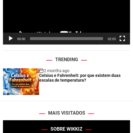
o
P
l
a
y
e
00:00
02:03
r
TRENDING
2 months ago
Celsius e Fahrenheit: por que existem duas
escalas de temperatura?
MAIS VISITADOS
SOBRE WIKKIZ