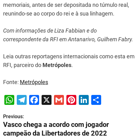
memoriais, antes de ser depositada no túmulo real,
reunindo-se ao corpo do rei e à sua linhagem.
Com informações de Liza Fabbian e do
correspondente da RFI em Antanarivo, Guilhem Fabry.
Leia outras reportagens internacionais como esta em
RFI, parceiro do
Metrópoles
.
Fonte:
Metrópoles
W
T
F
X
G
Pi
Li
S
h
el
a
m
nt
n
h
Previous:
P
at
e
c
ai
er
k
ar
Vasco chega a acordo com jogador
s
gr
e
l
e
e
e
o
campeão da Libertadores de 2022