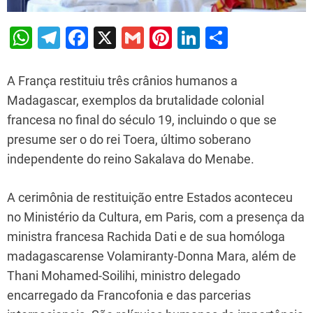
W
T
F
X
G
Pi
Li
S
h
el
a
m
nt
n
h
at
e
c
ai
er
k
ar
A França restituiu três crânios humanos a
s
gr
e
l
e
e
e
Madagascar, exemplos da brutalidade colonial
francesa no final do século 19, incluindo o que se
A
a
b
st
dI
presume ser o do rei Toera, último soberano
p
m
o
n
independente do reino Sakalava do Menabe.
p
o
k
A cerimônia de restituição entre Estados aconteceu
no Ministério da Cultura, em Paris, com a presença da
ministra francesa Rachida Dati e de sua homóloga
madagascarense Volamiranty-Donna Mara, além de
Thani Mohamed-Soilihi, ministro delegado
encarregado da Francofonia e das parcerias