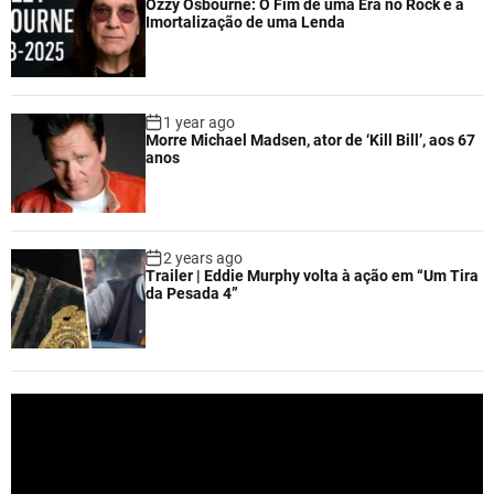
Ozzy Osbourne: O Fim de uma Era no Rock e a
Imortalização de uma Lenda
1 year ago
Morre Michael Madsen, ator de ‘Kill Bill’, aos 67
anos
2 years ago
Trailer | Eddie Murphy volta à ação em “Um Tira
da Pesada 4”
V
i
d
e