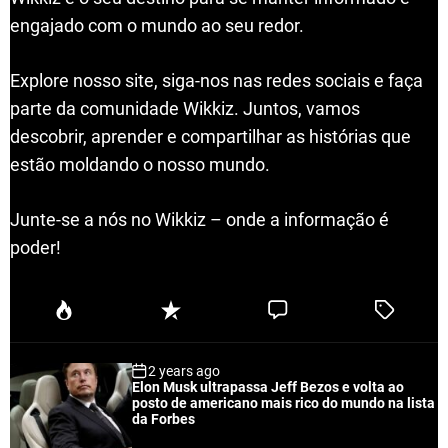
engajado com o mundo ao seu redor.
Explore nosso site, siga-nos nas redes sociais e faça
parte da comunidade Wikkiz. Juntos, vamos
descobrir, aprender e compartilhar as histórias que
estão moldando o nosso mundo.
Junte-se a nós no Wikkiz – onde a informação é
poder!
P
R
C
T
o
e
o
a
p
c
m
g
2 years ago
u
e
m
g
Elon Musk ultrapassa Jeff Bezos e volta ao
l
n
e
e
posto de americano mais rico do mundo na lista
a
t
n
d
da Forbes
r
t