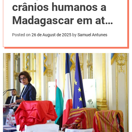
l
crânios humanos a
o
r
m
Madagascar em ato
o
d
de reparação
e
Posted on
26 de August de 2025
by
Samuel Antunes