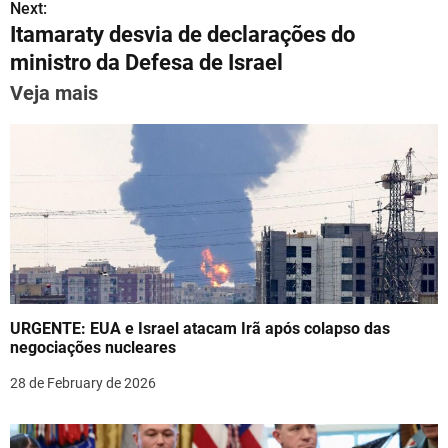
A
a
b
st
dI
s
Next:
p
m
o
n
Itamaraty desvia de declarações do
t
p
o
ministro da Defesa de Israel
n
k
Veja mais
a
v
i
g
a
t
URGENTE: EUA e Israel atacam Irã após colapso das
i
negociações nucleares
o
28 de February de 2026
n