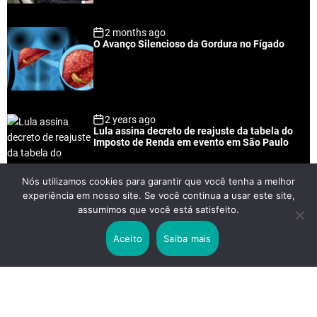
2 months ago
O Avanço Silencioso da Gordura no Fígado
2 years ago
Lula assina decreto de reajuste da tabela do
Imposto de Renda em evento em São Paulo
Nós utilizamos cookies para garantir que você tenha a melhor
experiência em nosso site. Se você continua a usar este site,
2 years ago
assumimos que você está satisfeito.
Lei Rouanet e Petrobras financiam evento em
que Lula pediu votos para Boulos
Aceito
Saiba mais
2 years ago
Os 20 Benefícios do Chá Verde