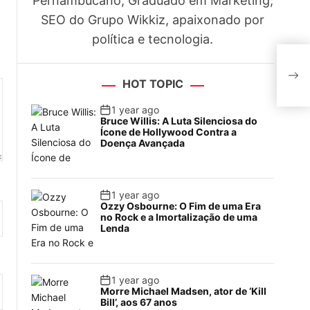
Pernambucano, Graduado em Marketing,
SEO do Grupo Wikkiz, apaixonado por
política e tecnologia.
Tard
Ron
pok
HOT TOPIC
1 year ago
Bruce Willis: A Luta Silenciosa do
Ícone de Hollywood Contra a
Doença Avançada
1 year ago
Ozzy Osbourne: O Fim de uma Era
no Rock e a Imortalização de uma
Lenda
1 year ago
Morre Michael Madsen, ator de ‘Kill
Bill’, aos 67 anos