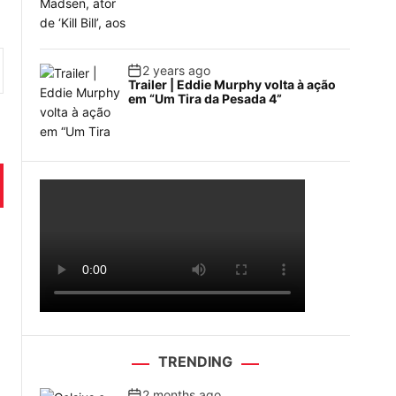
2 years ago
Trailer | Eddie Murphy volta à ação
em “Um Tira da Pesada 4”
TRENDING
2 months ago