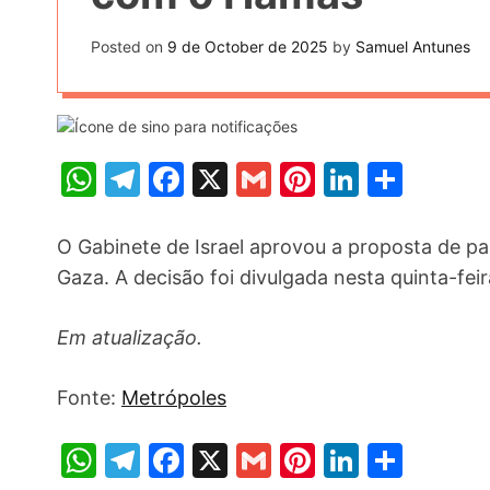
t
k
n
h
e
Posted on
9 de October de 2025
by
Samuel Antunes
k
a
r
e
r
e
d
e
s
I
W
T
F
X
G
Pi
Li
S
t
n
h
el
a
m
nt
n
h
at
e
c
ai
er
k
ar
O Gabinete de Israel aprovou a proposta de p
s
gr
e
l
e
e
e
Gaza. A decisão foi divulgada nesta quinta-feir
A
a
b
st
dI
Em atualização.
p
m
o
n
p
o
Fonte:
Metrópoles
k
W
T
F
X
G
Pi
Li
S