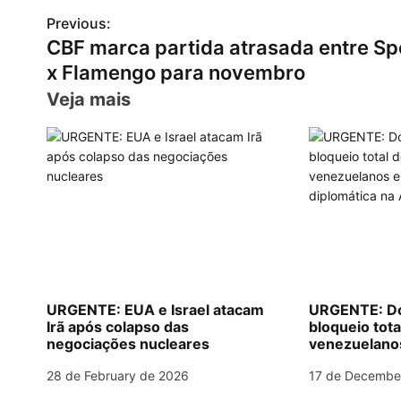
h
el
a
m
nt
n
h
Previous:
P
at
e
c
ai
er
k
ar
CBF marca partida atrasada entre Sp
s
gr
e
l
e
e
e
o
x Flamengo para novembro
A
a
b
st
dI
s
Veja mais
p
m
o
n
t
p
o
n
k
a
v
i
g
URGENTE: EUA e Israel atacam
URGENTE: Do
Irã após colapso das
bloqueio tota
a
negociações nucleares
venezuelanos 
diplomática 
t
28 de February de 2026
17 de Decembe