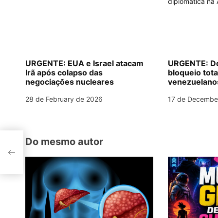
a
v
i
g
URGENTE: EUA e Israel atacam
URGENTE: Do
Irã após colapso das
bloqueio tota
a
negociações nucleares
venezuelanos 
diplomática 
t
28 de February de 2026
17 de Decembe
i
o
Do mesmo autor
os e
n