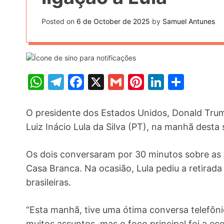
t
k
n
h
e
Posted on
6 de October de 2025
by
Samuel Antunes
k
a
r
e
r
e
d
e
s
I
W
T
F
X
G
Pi
Li
S
t
n
h
el
a
m
nt
n
h
at
e
c
ai
er
k
ar
O presidente dos Estados Unidos, Donald Trum
s
gr
e
l
e
e
e
Luiz Inácio Lula da Silva (PT), na manhã desta 
A
a
b
st
dI
Os dois conversaram por 30 minutos sobre as t
p
m
o
n
Casa Branca. Na ocasião, Lula pediu a retirad
p
o
brasileiras.
k
“Esta manhã, tive uma ótima conversa telefônic
muitos assuntos, mas o foco principal foi a ec