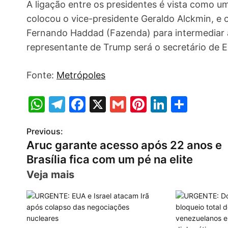
A ligação entre os presidentes é vista como um
colocou o vice-presidente Geraldo Alckmin, e o
Fernando Haddad (Fazenda) para intermediar a
representante de Trump será o secretário de 
Fonte:
Metrópoles
W
T
F
X
G
Pi
Li
S
h
el
a
m
nt
n
h
Previous:
P
at
e
c
ai
er
k
ar
Aruc garante acesso após 22 anos e
s
gr
e
l
e
e
e
o
Brasília fica com um pé na elite
A
a
b
st
dI
s
Veja mais
p
m
o
n
t
p
o
n
k