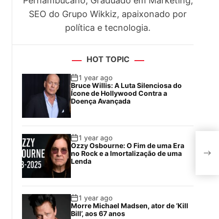
Pernambucano, Graduado em Marketing,
SEO do Grupo Wikkiz, apaixonado por
política e tecnologia.
HOT TOPIC
.
1 year ago
Bruce Willis: A Luta Silenciosa do
Ícone de Hollywood Contra a
Doença Avançada
1 year ago
Che
Ozzy Osbourne: O Fim de uma Era
atua
no Rock e a Imortalização de uma
“Li
Lenda
1 year ago
Morre Michael Madsen, ator de ‘Kill
Bill’, aos 67 anos