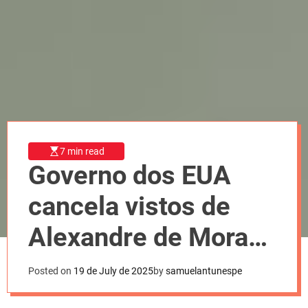
l
o
r
m
o
d
e
7 min read
Governo dos EUA
cancela vistos de
Alexandre de Moraes
e aliados
Posted on
19 de July de 2025
by
samuelantunespe