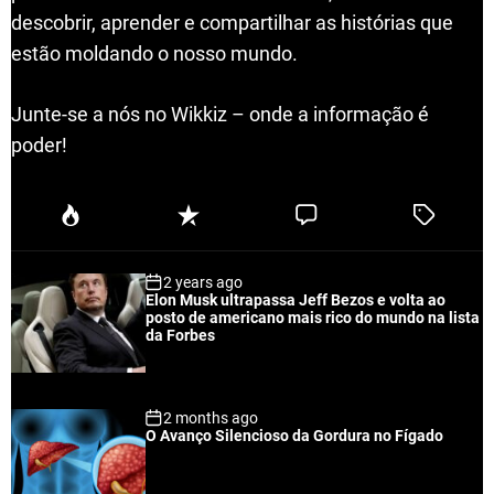
descobrir, aprender e compartilhar as histórias que
estão moldando o nosso mundo.
Junte-se a nós no Wikkiz – onde a informação é
poder!
P
R
C
T
o
e
o
a
p
c
m
g
2 years ago
u
e
m
g
Elon Musk ultrapassa Jeff Bezos e volta ao
l
n
e
e
posto de americano mais rico do mundo na lista
a
t
n
d
da Forbes
r
t
2 months ago
O Avanço Silencioso da Gordura no Fígado