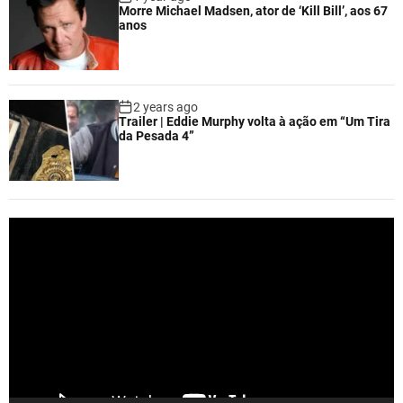
Morre Michael Madsen, ator de ‘Kill Bill’, aos 67
anos
2 years ago
Trailer | Eddie Murphy volta à ação em “Um Tira
da Pesada 4”
V
i
d
e
o
P
l
a
y