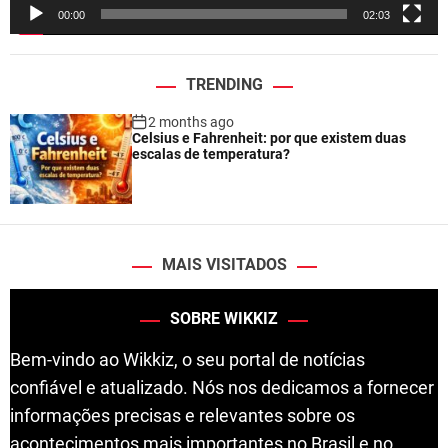
e
00:00
02:03
r
TRENDING
2 months ago
Celsius e Fahrenheit: por que existem duas
escalas de temperatura?
MAIS VISITADOS
SOBRE WIKKIZ
Bem-vindo ao Wikkiz, o seu portal de notícias
confiável e atualizado. Nós nos dedicamos a fornecer
informações precisas e relevantes sobre os
acontecimentos mais importantes no Brasil e no