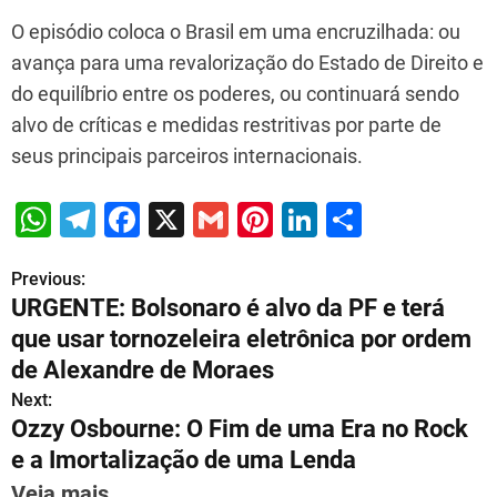
O episódio coloca o Brasil em uma encruzilhada: ou
avança para uma revalorização do Estado de Direito e
do equilíbrio entre os poderes, ou continuará sendo
alvo de críticas e medidas restritivas por parte de
seus principais parceiros internacionais.
W
T
F
X
G
Pi
Li
S
h
el
a
m
nt
n
h
Previous:
P
at
e
c
ai
er
k
ar
URGENTE: Bolsonaro é alvo da PF e terá
s
gr
e
l
e
e
e
o
que usar tornozeleira eletrônica por ordem
A
a
b
st
dI
s
de Alexandre de Moraes
p
m
o
n
Next:
t
p
o
Ozzy Osbourne: O Fim de uma Era no Rock
n
e a Imortalização de uma Lenda
k
a
Veja mais