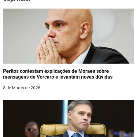
v
i
g
a
t
i
Peritos contestam explicações de Moraes sobre
mensagens de Vorcaro e levantam novas dúvidas
o
8 de March de 2026
n