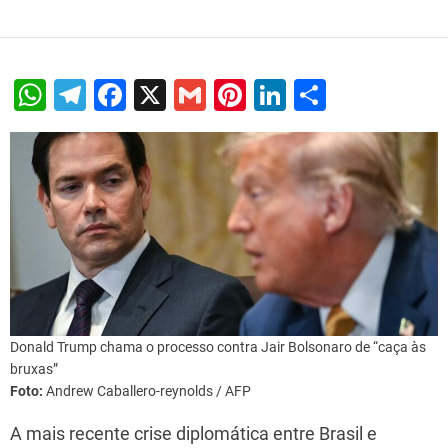
W
T
F
X
G
Pi
Li
S
h
el
a
m
nt
n
h
at
e
c
ai
er
k
ar
s
gr
e
l
e
e
e
A
a
b
st
dI
p
m
o
n
p
o
k
Donald Trump chama o processo contra Jair Bolsonaro de “caça às
bruxas”
Foto:
Andrew Caballero-reynolds / AFP
A mais recente crise diplomática entre Brasil e