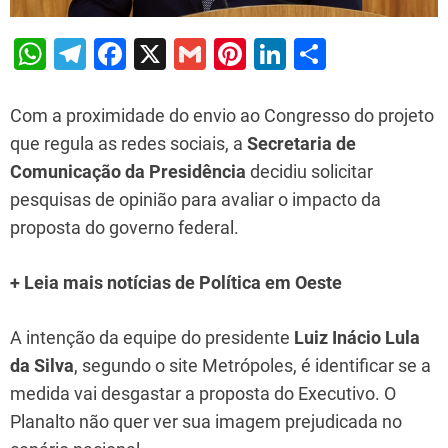
W
T
F
X
G
Pi
Li
S
h
el
a
m
nt
n
h
at
e
c
ai
er
k
ar
Com a proximidade do envio ao Congresso do projeto
s
gr
e
l
e
e
e
que regula as redes sociais, a
Secretaria de
Comunicação da Presidência
decidiu solicitar
A
a
b
st
dI
pesquisas de opinião para avaliar o impacto da
p
m
o
n
proposta do governo federal.
p
o
k
+ Leia mais notícias de Política em Oeste
A intenção da equipe do presidente
Luiz Inácio Lula
da Silva
, segundo o site Metrópoles, é identificar se a
medida vai desgastar a proposta do Executivo. O
Planalto não quer ver sua imagem prejudicada no