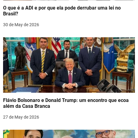
t
O que é a ADI e por que ela pode derrubar uma lei no
i
Brasil?
o
30 de May de 2026
n
Flávio Bolsonaro e Donald Trump: um encontro que ecoa
além da Casa Branca
27 de May de 2026