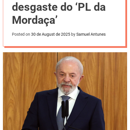
l
desgaste do ‘PL da
o
r
m
Mordaça’
o
d
e
Posted on
30 de August de 2025
by
Samuel Antunes