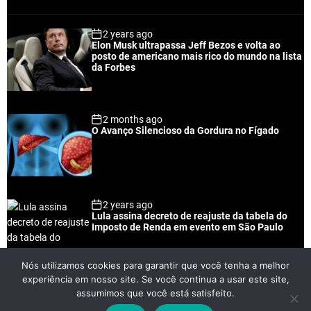
o
e
o
a
p
c
m
g
2 years ago
u
e
m
g
Elon Musk ultrapassa Jeff Bezos e volta ao
l
n
e
e
posto de americano mais rico do mundo na lista
a
t
n
d
da Forbes
r
t
2 months ago
O Avanço Silencioso da Gordura no Fígado
2 years ago
Lula assina decreto de reajuste da tabela do
Imposto de Renda em evento em São Paulo
Nós utilizamos cookies para garantir que você tenha a melhor
experiência em nosso site. Se você continua a usar este site,
2 years ago
assumimos que você está satisfeito.
Lei Rouanet e Petrobras financiam evento em