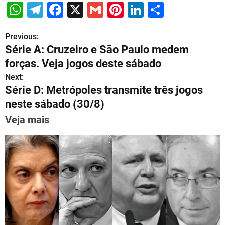
W
T
F
X
G
Pi
Li
S
h
el
a
m
nt
n
h
Previous:
P
at
e
c
ai
er
k
ar
Série A: Cruzeiro e São Paulo medem
s
gr
e
l
e
e
e
o
forças. Veja jogos deste sábado
A
a
b
st
dI
s
Next:
p
m
o
n
Série D: Metrópoles transmite três jogos
t
p
o
neste sábado (30/8)
n
k
Veja mais
a
v
i
g
a