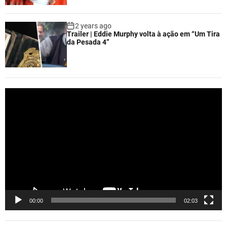
2 years ago
Trailer | Eddie Murphy volta à ação em “Um Tira
da Pesada 4”
V
i
d
e
o
P
l
a
y
e
00:00
02:03
r