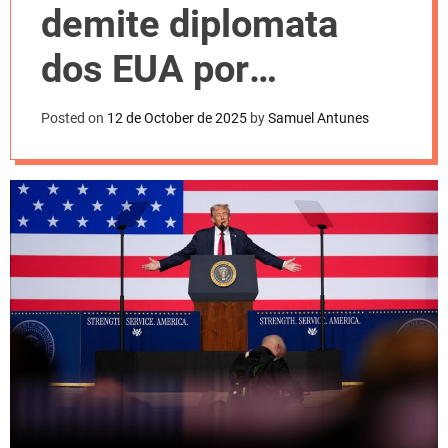
l
demite diplomata
o
r
m
dos EUA por
o
d
relacionamento com
e
Posted on
12 de October de 2025
by
Samuel Antunes
chinesa