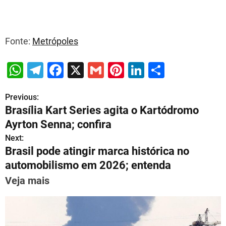
Fonte:
Metrópoles
W
T
F
X
G
Pi
Li
S
h
el
a
m
nt
n
h
Previous:
P
at
e
c
ai
er
k
ar
Brasília Kart Series agita o Kartódromo
s
gr
e
l
e
e
e
o
Ayrton Senna; confira
A
a
b
st
dI
s
Next:
p
m
o
n
Brasil pode atingir marca histórica no
t
p
o
automobilismo em 2026; entenda
n
k
Veja mais
a
v