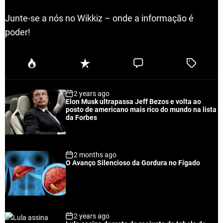
Junte-se a nós no Wikkiz – onde a informação é
poder!
P
R
C
T
o
e
o
a
p
c
m
g
2 years ago
u
e
m
g
Elon Musk ultrapassa Jeff Bezos e volta ao
l
n
e
e
posto de americano mais rico do mundo na lista
a
t
n
d
da Forbes
r
t
2 months ago
O Avanço Silencioso da Gordura no Fígado
2 years ago