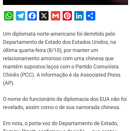
W
T
F
X
G
Pi
Li
S
h
el
a
m
nt
n
h
at
e
c
ai
er
k
ar
Um diplomata norte-americano foi demitido pelo
s
gr
e
l
e
e
e
Departamento de Estado dos Estados Unidos, na
última quarta-feira (8/10), por manter um
A
a
b
st
dI
relacionamento amoroso com uma chinesa que
p
m
o
n
mantém supostos laços com o Partido Comunista
p
o
Chinês (PCC). A informação é da Associated Press
k
(AP).
O nome do funcionário da diplomacia dos EUA não foi
revelado, assim como o de sua namorada chinesa.
Em nota, o porta-voz do Departamento de Estado,