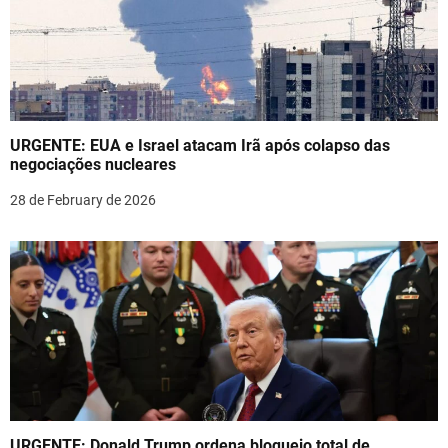
i
g
a
t
URGENTE: EUA e Israel atacam Irã após colapso das
i
negociações nucleares
o
28 de February de 2026
n
URGENTE: Donald Trump ordena bloqueio total de