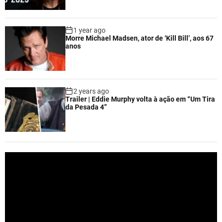
1 year ago
Morre Michael Madsen, ator de ‘Kill Bill’, aos 67
anos
2 years ago
Trailer | Eddie Murphy volta à ação em “Um Tira
da Pesada 4”
V
i
d
e
o
P