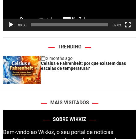
l
a
y
e
00:00
02:03
r
TRENDING
2 months ago
Celsius e Fahrenheit: por que existem duas
escalas de temperatura?
MAIS VISITADOS
SOBRE WIKKIZ
Bem-vindo ao Wikkiz, o seu portal de notícias