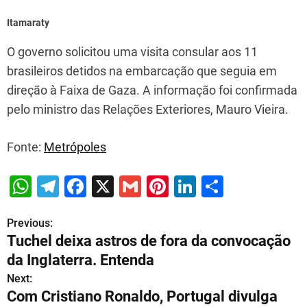
Itamaraty
O governo solicitou uma visita consular aos 11
brasileiros detidos na embarcação que seguia em
direção à Faixa de Gaza. A informação foi confirmada
pelo ministro das Relações Exteriores, Mauro Vieira.
Fonte:
Metrópoles
W
T
F
X
G
Pi
Li
S
h
el
a
m
nt
n
h
Previous:
P
at
e
c
ai
er
k
ar
Tuchel deixa astros de fora da convocação
s
gr
e
l
e
e
e
o
da Inglaterra. Entenda
A
a
b
st
dI
s
Next:
p
m
o
n
Com Cristiano Ronaldo, Portugal divulga
t