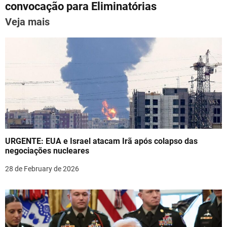
p
o
convocação para Eliminatórias
n
k
Veja mais
a
v
i
g
a
t
URGENTE: EUA e Israel atacam Irã após colapso das
i
negociações nucleares
o
28 de February de 2026
n