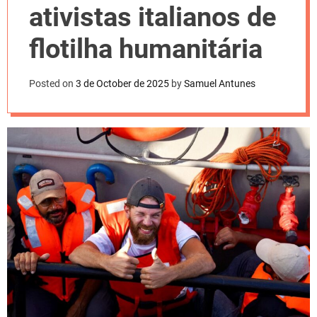
l
ativistas italianos de
o
r
m
flotilha humanitária
o
d
e
Posted on
3 de October de 2025
by
Samuel Antunes