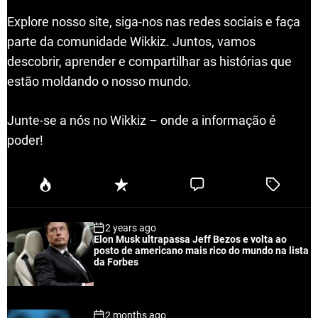
Explore nosso site, siga-nos nas redes sociais e faça
parte da comunidade Wikkiz. Juntos, vamos
descobrir, aprender e compartilhar as histórias que
estão moldando o nosso mundo.
Junte-se a nós no Wikkiz – onde a informação é
poder!
P
R
C
T
o
e
o
a
p
c
m
g
2 years ago
u
e
m
g
Elon Musk ultrapassa Jeff Bezos e volta ao
l
n
e
e
posto de americano mais rico do mundo na lista
a
t
n
d
da Forbes
r
t
2 months ago