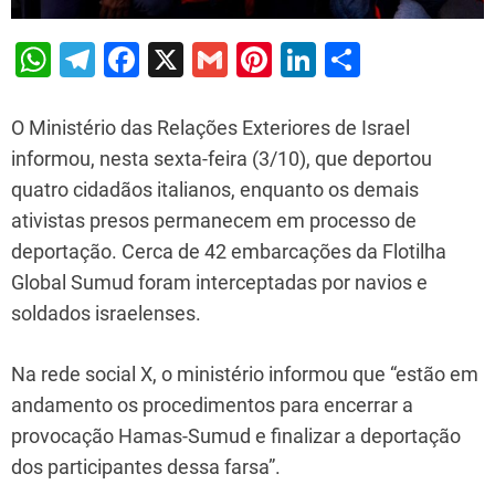
W
T
F
X
G
Pi
Li
S
h
el
a
m
nt
n
h
at
e
c
ai
er
k
ar
O Ministério das Relações Exteriores de Israel
s
gr
e
l
e
e
e
informou, nesta sexta-feira (3/10), que deportou
quatro cidadãos italianos, enquanto os demais
A
a
b
st
dI
ativistas presos permanecem em processo de
p
m
o
n
deportação. Cerca de 42 embarcações da Flotilha
p
o
Global Sumud foram interceptadas por navios e
k
soldados israelenses.
Na rede social X, o ministério informou que “estão em
andamento os procedimentos para encerrar a
provocação Hamas-Sumud e finalizar a deportação
dos participantes dessa farsa”.