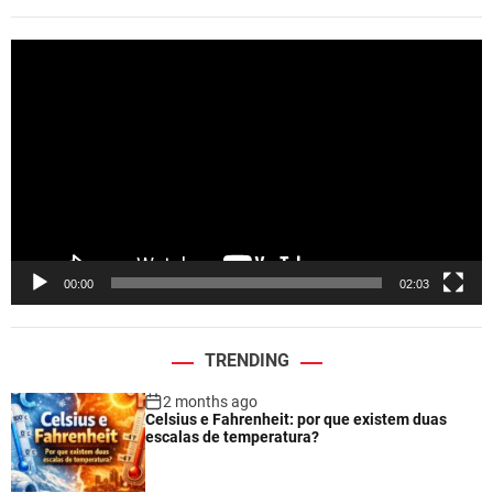
V
i
d
e
o
P
l
a
y
e
00:00
02:03
r
TRENDING
2 months ago
Celsius e Fahrenheit: por que existem duas
escalas de temperatura?