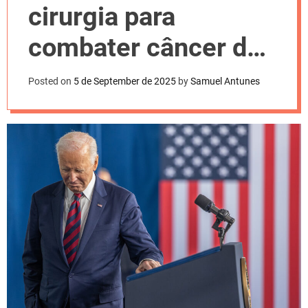
l
cirurgia para
o
r
m
combater câncer de
o
d
pele
e
Posted on
5 de September de 2025
by
Samuel Antunes