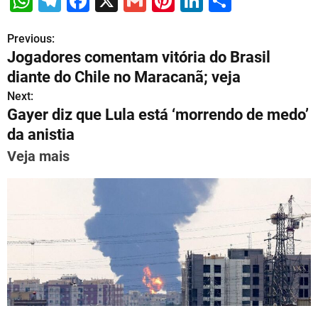
W
T
F
X
G
Pi
Li
S
h
el
a
m
nt
n
h
Previous:
P
at
e
c
ai
er
k
ar
Jogadores comentam vitória do Brasil
s
gr
e
l
e
e
e
o
diante do Chile no Maracanã; veja
A
a
b
st
dI
s
Next:
p
m
o
n
Gayer diz que Lula está ‘morrendo de medo’
t
p
o
da anistia
n
k
Veja mais
a
v
i
g
a
t