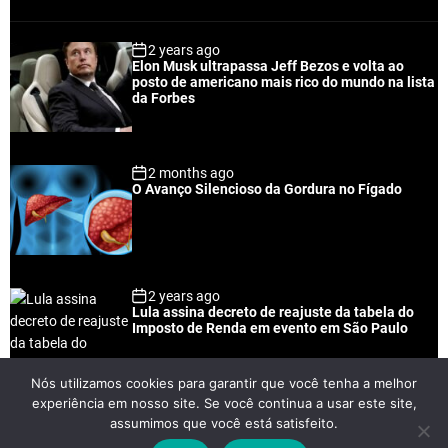
o
e
o
a
p
c
m
g
2 years ago
u
e
m
g
Elon Musk ultrapassa Jeff Bezos e volta ao
l
n
e
e
posto de americano mais rico do mundo na lista
a
t
n
d
da Forbes
r
t
2 months ago
O Avanço Silencioso da Gordura no Fígado
2 years ago
Lula assina decreto de reajuste da tabela do
Imposto de Renda em evento em São Paulo
Nós utilizamos cookies para garantir que você tenha a melhor
experiência em nosso site. Se você continua a usar este site,
2 years ago
assumimos que você está satisfeito.
Lei Rouanet e Petrobras financiam evento em