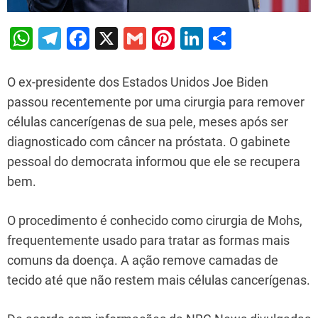
W
T
F
X
G
Pi
Li
S
h
el
a
m
nt
n
h
at
e
c
ai
er
k
ar
O ex-presidente dos Estados Unidos Joe Biden
s
gr
e
l
e
e
e
passou recentemente por uma cirurgia para remover
células cancerígenas de sua pele, meses após ser
A
a
b
st
dI
diagnosticado com câncer na próstata. O gabinete
p
m
o
n
pessoal do democrata informou que ele se recupera
p
o
bem.
k
O procedimento é conhecido como cirurgia de Mohs,
frequentemente usado para tratar as formas mais
comuns da doença. A ação remove camadas de
tecido até que não restem mais células cancerígenas.