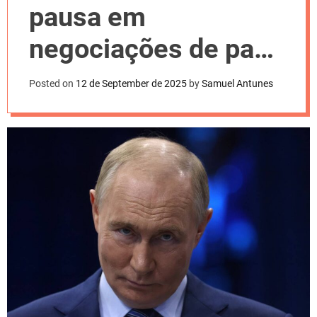
l
pausa em
o
r
m
negociações de paz
o
d
na Ucrânia
e
Posted on
12 de September de 2025
by
Samuel Antunes