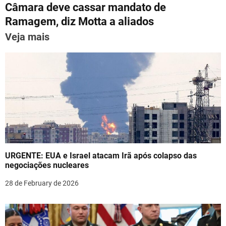
p
m
o
n
Câmara deve cassar mandato de
t
p
o
Ramagem, diz Motta a aliados
n
k
Veja mais
a
v
i
g
a
t
URGENTE: EUA e Israel atacam Irã após colapso das
i
negociações nucleares
o
28 de February de 2026
n