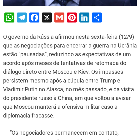
W
T
F
X
G
Pi
Li
S
h
el
a
m
nt
n
h
at
e
c
ai
er
k
ar
O governo da Rússia afirmou nesta sexta-feira (12/9)
s
gr
e
l
e
e
e
que as negociações para encerrar a guerra na Ucrânia
estão “pausadas”, reduzindo as expectativas de um
A
a
b
st
dI
acordo após meses de tentativas de retomada do
p
m
o
n
diálogo direto entre Moscou e Kiev. Os impasses
p
o
persistem mesmo após a cúpula entre Trump e
k
Vladimir Putin no Alasca, no mês passado, e da visita
do presidente russo à China, em que voltou a avisar
que Moscou manterá a ofensiva militar caso a
diplomacia fracasse.
“Os negociadores permanecem em contato,