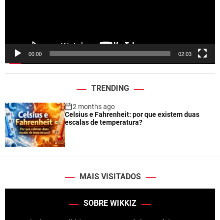
P
l
a
y
e
00:00
02:03
r
TRENDING
2 months ago
Celsius e Fahrenheit: por que existem duas
escalas de temperatura?
MAIS VISITADOS
SOBRE WIKKIZ