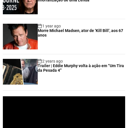
1 year ago
Morre Michael Madsen, ator de ‘Kill Bill’, aos 67
anos
2 years ago
Trailer | Eddie Murphy volta à ação em “Um Tira
da Pesada 4”
V
i
d
e
o