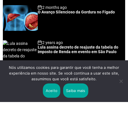
2 months ago
O Avanço Silencioso da Gordura no Fígado
2 years ago
Lula assina decreto de reajuste da tabela do
Imposto de Renda em evento em São Paulo
Nós utilizamos cookies para garantir que você tenha a melhor
experiência em nosso site. Se você continua a usar este site,
2 years ago
assumimos que você está satisfeito.
Lei Rouanet e Petrobras financiam evento em
que Lula pediu votos para Boulos
Aceito
Saiba mais
2 years ago
Os 20 Benefícios do Chá Verde