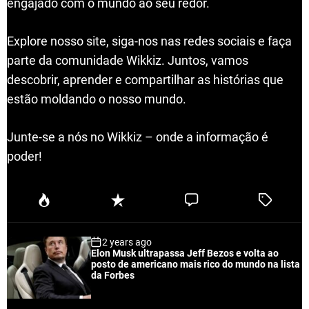
engajado com o mundo ao seu redor.
Explore nosso site, siga-nos nas redes sociais e faça
parte da comunidade Wikkiz. Juntos, vamos
descobrir, aprender e compartilhar as histórias que
estão moldando o nosso mundo.
Junte-se a nós no Wikkiz – onde a informação é
poder!
P
R
C
T
o
e
o
a
p
c
m
g
2 years ago
u
e
m
g
Elon Musk ultrapassa Jeff Bezos e volta ao
l
n
e
e
posto de americano mais rico do mundo na lista
a
t
n
d
da Forbes
r
t