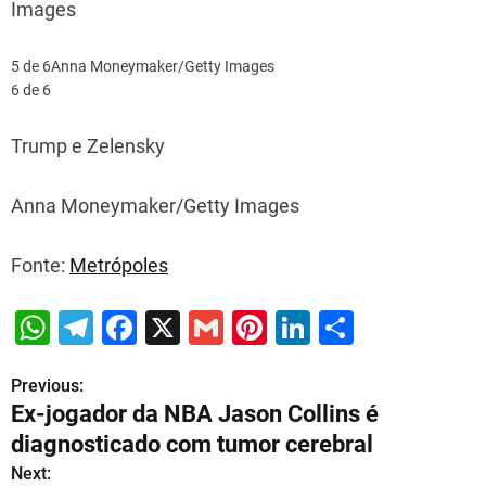
Images
5 de 6
Anna Moneymaker/Getty Images
6 de 6
Trump e Zelensky
Anna Moneymaker/Getty Images
Fonte:
Metrópoles
W
T
F
X
G
Pi
Li
S
h
el
a
m
nt
n
h
Previous:
P
at
e
c
ai
er
k
ar
Ex-jogador da NBA Jason Collins é
s
gr
e
l
e
e
e
o
diagnosticado com tumor cerebral
A
a
b
st
dI
s
Next: