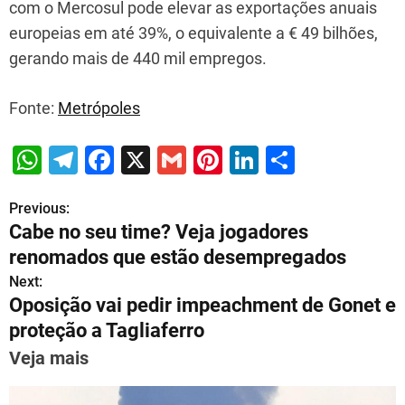
com o Mercosul pode elevar as exportações anuais
europeias em até 39%, o equivalente a € 49 bilhões,
gerando mais de 440 mil empregos.
Fonte:
Metrópoles
W
T
F
X
G
Pi
Li
S
h
el
a
m
nt
n
h
Previous:
P
at
e
c
ai
er
k
ar
Cabe no seu time? Veja jogadores
s
gr
e
l
e
e
e
o
renomados que estão desempregados
A
a
b
st
dI
s
Next:
p
m
o
n
Oposição vai pedir impeachment de Gonet e
t
p
o
proteção a Tagliaferro
n
k
Veja mais
a