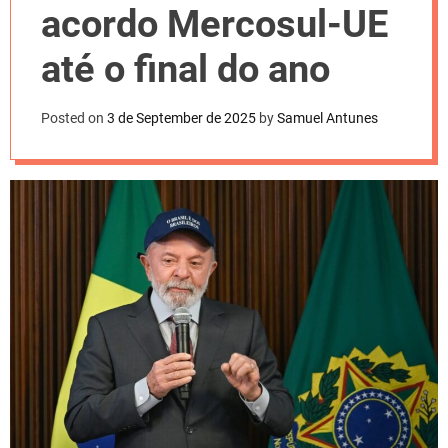
l
acordo Mercosul-UE
o
r
m
até o final do ano
o
d
e
Posted on
3 de September de 2025
by
Samuel Antunes