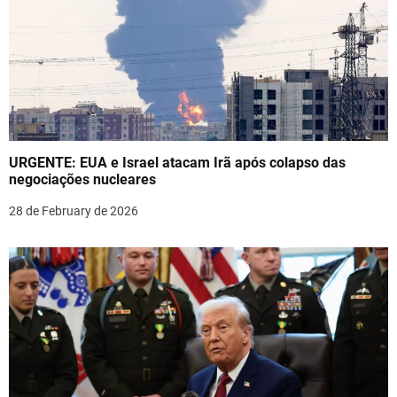
v
i
g
a
t
URGENTE: EUA e Israel atacam Irã após colapso das
i
negociações nucleares
o
28 de February de 2026
n