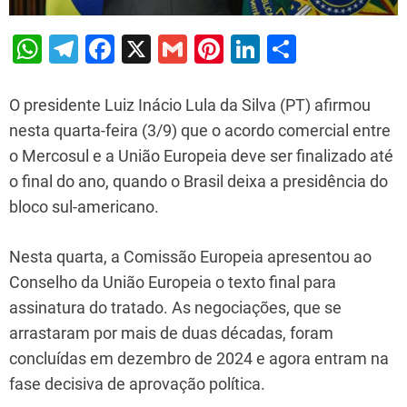
W
T
F
X
G
Pi
Li
S
h
el
a
m
nt
n
h
at
e
c
ai
er
k
ar
O presidente Luiz Inácio Lula da Silva (PT) afirmou
s
gr
e
l
e
e
e
nesta quarta-feira (3/9) que o acordo comercial entre
o Mercosul e a União Europeia deve ser finalizado até
A
a
b
st
dI
o final do ano, quando o Brasil deixa a presidência do
p
m
o
n
bloco sul-americano.
p
o
k
Nesta quarta, a Comissão Europeia apresentou ao
Conselho da União Europeia o texto final para
assinatura do tratado. As negociações, que se
arrastaram por mais de duas décadas, foram
concluídas em dezembro de 2024 e agora entram na
fase decisiva de aprovação política.