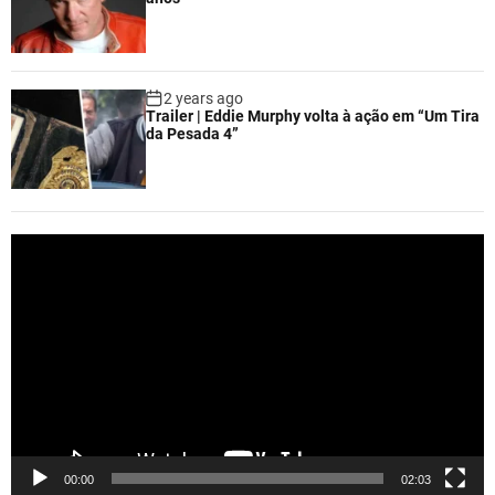
2 years ago
Trailer | Eddie Murphy volta à ação em “Um Tira
da Pesada 4”
V
i
d
e
o
P
l
a
y
e
00:00
02:03
r