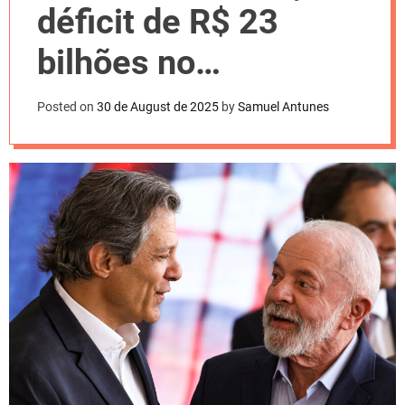
l
déficit de R$ 23
o
r
m
bilhões no
o
d
Orçamento de 2026
e
Posted on
30 de August de 2025
by
Samuel Antunes