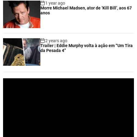
1 year ago
Morre Michael Madsen, ator de ‘Kill Bill’, aos 67
anos
2 years ago
Trailer | Eddie Murphy volta à ação em “Um Tira
da Pesada 4”
V
i
d
e
o
P
l
a
y