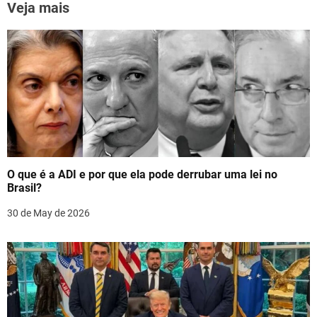
n
k
Veja mais
a
v
i
g
a
t
O que é a ADI e por que ela pode derrubar uma lei no
i
Brasil?
o
30 de May de 2026
n