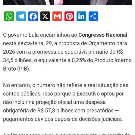
W
T
F
X
G
Pi
Li
S
h
el
a
m
nt
n
h
at
e
c
ai
er
k
ar
O governo Lula encaminhou ao
Congresso Nacional
,
s
gr
e
l
e
e
e
nesta sexta-feira, 29, a proposta de Orçamento para
2026 com a promessa de superávit primário de R$
A
a
b
st
dI
34,5 bilhões, o equivalente a 0,25% do Produto Interno
p
m
o
n
Bruto (PIB).
p
o
k
No entanto, o número não reflete a real situação das
contas públicas. Isso porque o Executivo optou por
não incluir na projeção oficial uma despesa
obrigatória de R$ 57,8 bilhões com precatórios —
pagamentos devidos depois de decisões judiciais.