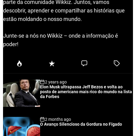
parte da comunidade Wikkiz. Juntos, vamos
descobrir, aprender e compartilhar as histórias que
estão moldando o nosso mundo.
Junte-se a nós no Wikkiz – onde a informação é
poder!
P
R
C
T
o
e
o
a
p
c
m
g
2 years ago
u
e
m
g
Elon Musk ultrapassa Jeff Bezos e volta ao
l
n
e
e
posto de americano mais rico do mundo na lista
a
t
n
d
da Forbes
r
t
2 months ago
O Avanço Silencioso da Gordura no Fígado