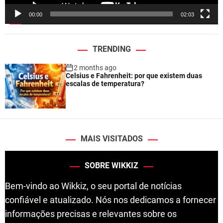
e
00:00
02:03
r
TRENDING
2 months ago
Celsius e Fahrenheit: por que existem duas
escalas de temperatura?
MAIS VISITADOS
SOBRE WIKKIZ
Bem-vindo ao Wikkiz, o seu portal de notícias
confiável e atualizado. Nós nos dedicamos a fornecer
informações precisas e relevantes sobre os