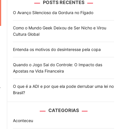
POSTS RECENTES
o
d
O Avanço Silencioso da Gordura no Fígado
e
Como o Mundo Geek Deixou de Ser Nicho e Virou
Cultura Global
Entenda os motivos do desinteresse pela copa
Quando o Jogo Sai do Controle: O Impacto das
Apostas na Vida Financeira
O que é a ADI e por que ela pode derrubar uma lei no
”
Brasil?
CATEGORIAS
a
Aconteceu