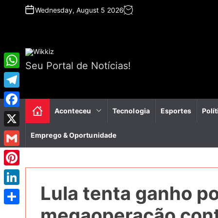
S
Wednesday, August 5 2026
k
i
p
t
o
Seu Portal de Notícias!
c
W
o
n
h
T
t
a
e
Aconteceu
Tecnologia
Esportes
Polít
e
F
n
t
l
a
t
X
Emprego & Oportunidade
s
e
c
A
G
g
e
p
m
r
P
b
p
a
Lula tenta ganho po
a
i
o
L
i
m
n
o
i
megaoperação cont
S
l