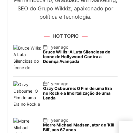
Pernambucano, Graduado em Marketing,
SEO do Grupo Wikkiz, apaixonado por
política e tecnologia.
HOT TOPIC
1 year ago
Bruce Willis: A Luta Silenciosa do
Ícone de Hollywood Contra a
Doença Avançada
1 year ago
Ozzy Osbourne: O Fim de uma Era
no Rock e a Imortalização de uma
Lenda
1 year ago
Morre Michael Madsen, ator de ‘Kill
Mei
Bill’, aos 67 anos