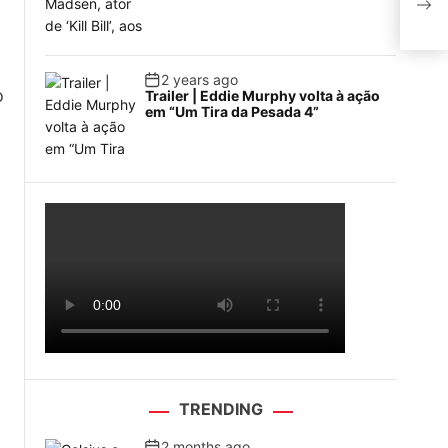
como
2 years ago
o
Trailer | Eddie Murphy volta à ação
em “Um Tira da Pesada 4”
TRENDING
2 months ago