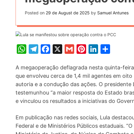
t
k
n
h
e
Posted on
29 de August de 2025
by
Samuel Antunes
k
a
r
e
r
e
d
e
s
I
W
T
F
X
G
Pi
Li
S
t
n
h
el
a
m
nt
n
h
at
e
c
ai
er
k
ar
A megaoperação deflagrada nesta quinta-feira
s
gr
e
l
e
e
e
que envolveu cerca de 1,4 mil agentes em oito
autoria e a condução das ações. O presidente L
A
a
b
st
dI
testemunhou “a maior resposta do Estado brasi
p
m
o
n
e vinculou os resultados a iniciativas do Gover
p
o
k
Em publicação nas redes sociais, Lula destaco
Federal e de Ministérios Públicos estaduais. “