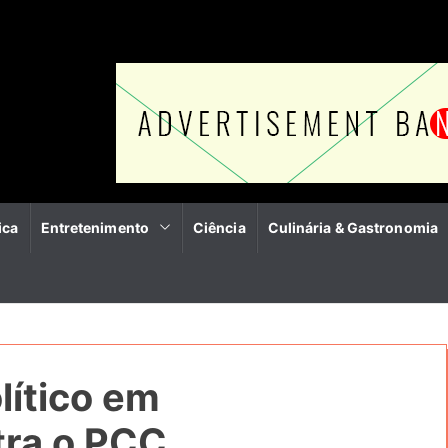
ica
Entretenimento
Ciência
Culinária & Gastronomia
lítico em
ra o PCC