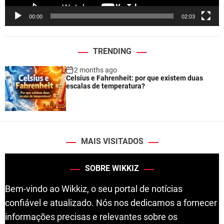
e
00:00
02:03
r
TRENDING
2 months ago
Celsius e Fahrenheit: por que existem duas
escalas de temperatura?
MAIS VISITADOS
SOBRE WIKKIZ
Bem-vindo ao Wikkiz, o seu portal de notícias
confiável e atualizado. Nós nos dedicamos a fornecer
informações precisas e relevantes sobre os