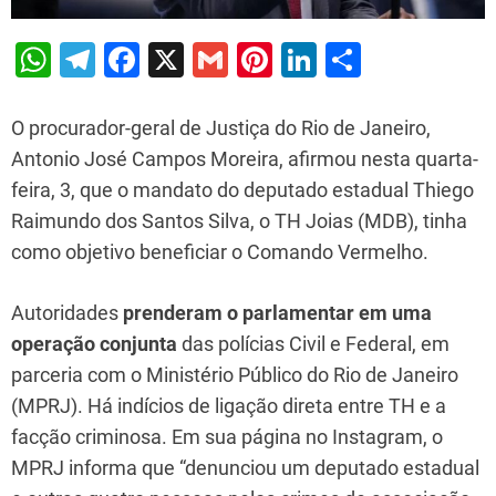
W
T
F
X
G
Pi
Li
S
h
el
a
m
nt
n
h
at
e
c
ai
er
k
ar
O procurador-geral de Justiça do Rio de Janeiro,
s
gr
e
l
e
e
e
Antonio José Campos Moreira, afirmou nesta quarta-
feira, 3, que o mandato do deputado estadual Thiego
A
a
b
st
dI
Raimundo dos Santos Silva, o TH Joias (MDB), tinha
p
m
o
n
como objetivo beneficiar o Comando Vermelho.
p
o
k
Autoridades
prenderam o parlamentar em uma
operação conjunta
das polícias Civil e Federal, em
parceria com o Ministério Público do Rio de Janeiro
(MPRJ). Há indícios de ligação direta entre TH e a
facção criminosa. Em sua página no Instagram, o
MPRJ informa que “denunciou um deputado estadual