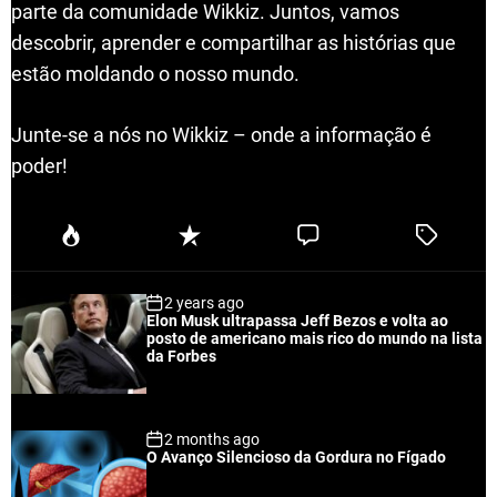
parte da comunidade Wikkiz. Juntos, vamos
descobrir, aprender e compartilhar as histórias que
estão moldando o nosso mundo.
Junte-se a nós no Wikkiz – onde a informação é
poder!
P
R
C
T
o
e
o
a
p
c
m
g
2 years ago
u
e
m
g
Elon Musk ultrapassa Jeff Bezos e volta ao
l
n
e
e
posto de americano mais rico do mundo na lista
a
t
n
d
da Forbes
r
t
2 months ago
O Avanço Silencioso da Gordura no Fígado