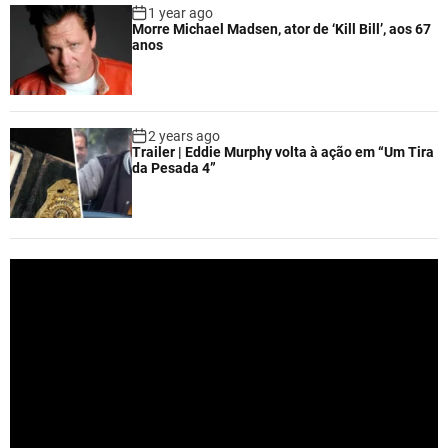
1 year ago
Morre Michael Madsen, ator de ‘Kill Bill’, aos 67
anos
2 years ago
Trailer | Eddie Murphy volta à ação em “Um Tira
da Pesada 4”
V
i
d
e
o
P
l
a
y