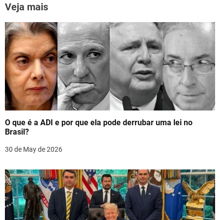
n
k
Veja mais
a
v
i
g
a
t
O que é a ADI e por que ela pode derrubar uma lei no
i
Brasil?
o
30 de May de 2026
n