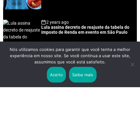
2 years ago
Lula assina decreto de reajuste da tabela do
Imposto de Renda em evento em São Paulo
Nós utilizamos cookies para garantir que você tenha a melhor
experiência em nosso site. Se você continua a usar este site,
2 years ago
assumimos que você está satisfeito.
Lei Rouanet e Petrobras financiam evento em
que Lula pediu votos para Boulos
Aceito
Saiba mais
2 years ago
Os 20 Benefícios do Chá Verde
LINKS IMPORTANTES
Política de Privacidade