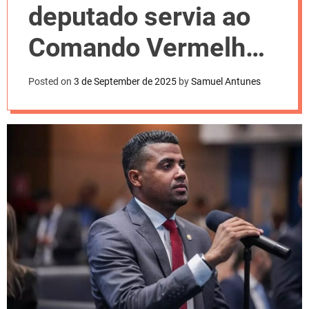
l
deputado servia ao
o
r
m
Comando Vermelho,
o
d
diz Justiça
e
Posted on
3 de September de 2025
by
Samuel Antunes