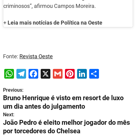
criminosos”, afirmou Campos Moreira.
+
Leia mais notícias de
Política
na Oeste
Fonte:
Revista Oeste
W
T
F
X
G
Pi
Li
S
h
el
a
m
nt
n
h
Previous:
P
at
e
c
ai
er
k
ar
Bruno Henrique é visto em resort de luxo
s
gr
e
l
e
e
e
o
um dia antes do julgamento
A
a
b
st
dI
s
Next:
p
m
o
n
João Pedro é eleito melhor jogador do mês
t
p
o
por torcedores do Chelsea