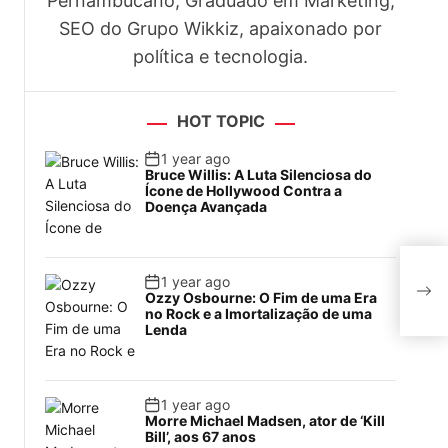
Pernambucano, Graduado em Marketing,
SEO do Grupo Wikkiz, apaixonado por
política e tecnologia.
.
HOT TOPIC
1 year ago
Bruce Willis: A Luta Silenciosa do
Ícone de Hollywood Contra a
Doença Avançada
gast
1 year ago
deve
Ozzy Osbourne: O Fim de uma Era
no Rock e a Imortalização de uma
Lenda
1 year ago
Morre Michael Madsen, ator de ‘Kill
Bill’, aos 67 anos