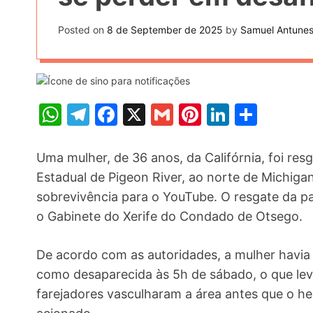
t
k
n
h
e
Posted on
8 de September de 2025
by
Samuel Antune
k
a
r
e
r
e
d
e
s
I
W
T
F
X
G
Pi
Li
S
t
n
h
el
a
m
nt
n
h
at
e
c
ai
er
k
ar
Uma mulher, de 36 anos, da Califórnia, foi res
s
gr
e
l
e
e
e
Estadual de Pigeon River, ao norte de Michiga
sobrevivência para o YouTube. O resgate da par
A
a
b
st
dI
o Gabinete do Xerife do Condado de Otsego.
p
m
o
n
p
o
De acordo com as autoridades, a mulher havia s
k
como desaparecida às 5h de sábado, o que lev
farejadores vasculharam a área antes que o he