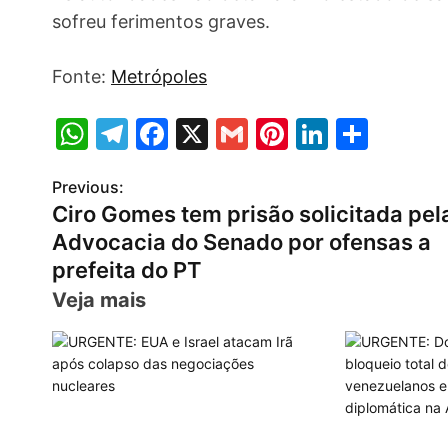
sofreu ferimentos graves.
Fonte:
Metrópoles
W
T
F
X
G
Pi
Li
S
h
el
a
m
nt
n
h
Previous:
P
at
e
c
ai
er
k
ar
Ciro Gomes tem prisão solicitada pel
s
gr
e
l
e
e
e
o
Advocacia do Senado por ofensas a
A
a
b
st
dI
s
prefeita do PT
p
m
o
n
Veja mais
t
p
o
n
k
a
v