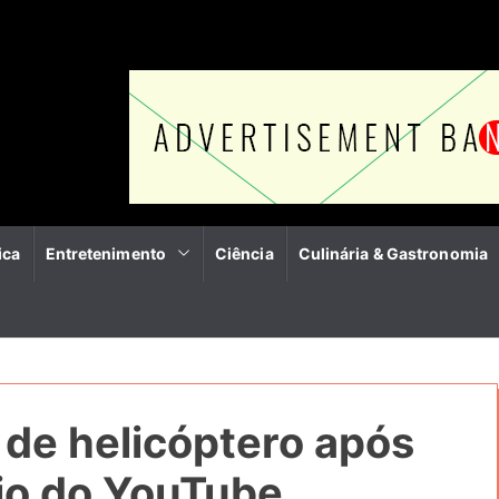
ica
Entretenimento
Ciência
Culinária & Gastronomia
 de helicóptero após
io do YouTube