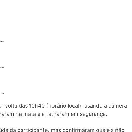
ero
iras
ica
or volta das 10h40 (horário local), usando a câmera
traram na mata e a retiraram em segurança.
úde da participante, mas confirmaram que ela não