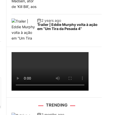
2 years ago
Trailer | Eddie Murphy volta à ação
em “Um Tira da Pesada 4”
TRENDING
2 months ago