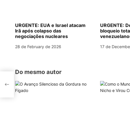
i
g
a
URGENTE: EUA e Israel atacam
URGENTE: Do
Irã após colapso das
bloqueio tota
t
negociações nucleares
venezuelanos 
diplomática 
i
28 de February de 2026
17 de Decembe
o
n
Do mesmo autor
a