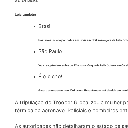
acionado.
Leia também
Brasil
Homem é picado por cobra em praia e mobiliza resgate de helicópt
São Paulo
Veja resgate da menina de 12 anos após queda helicóptero em Caie
É o bicho!
Garota que sobreviveu 10 dias em floresta com pet decide ser méd
A tripulação do Trooper 6 localizou a mulher p
térmica da aeronave. Policiais e bombeiros en
As autoridades não detalharam o estado de sa