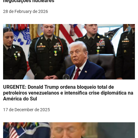
i
negociações nucleares
o
28 de February de 2026
n
URGENTE: Donald Trump ordena bloqueio total de
petroleiros venezuelanos e intensifica crise diplomática na
América do Sul
17 de December de 2025