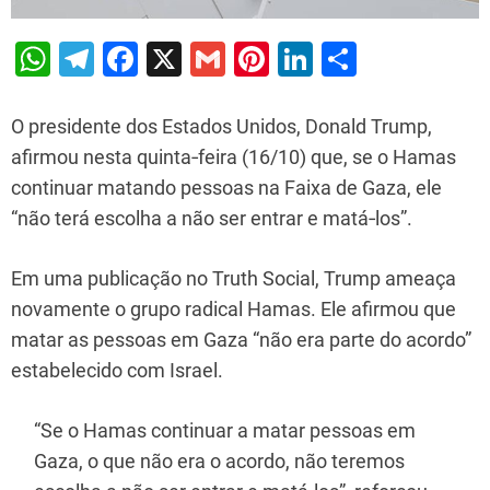
W
T
F
X
G
Pi
Li
S
h
el
a
m
nt
n
h
at
e
c
ai
er
k
ar
O presidente dos Estados Unidos, Donald Trump,
s
gr
e
l
e
e
e
afirmou nesta quinta‑feira (16/10) que, se o Hamas
continuar matando pessoas na Faixa de Gaza, ele
A
a
b
st
dI
“não terá escolha a não ser entrar e matá‑los”.
p
m
o
n
p
o
Em uma publicação no Truth Social, Trump ameaça
k
novamente o grupo radical Hamas. Ele afirmou que
matar as pessoas em Gaza “não era parte do acordo”
estabelecido com Israel.
“Se o Hamas continuar a matar pessoas em
Gaza, o que não era o acordo, não teremos