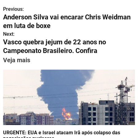
h
el
a
m
nt
n
h
Previous:
P
at
e
c
ai
er
k
ar
Anderson Silva vai encarar Chris Weidman
s
gr
e
l
e
e
e
o
em luta de boxe
A
a
b
st
dI
s
Next:
p
m
o
n
Vasco quebra jejum de 22 anos no
t
p
o
Campeonato Brasileiro. Confira
n
k
Veja mais
a
v
i
g
a
t
URGENTE: EUA e Israel atacam Irã após colapso das