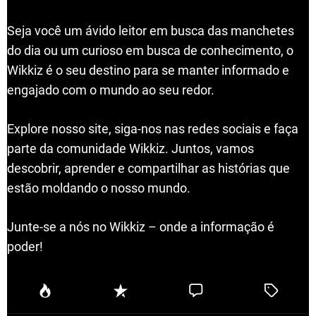
Seja você um ávido leitor em busca das manchetes
do dia ou um curioso em busca de conhecimento, o
Wikkiz é o seu destino para se manter informado e
engajado com o mundo ao seu redor.
Explore nosso site, siga-nos nas redes sociais e faça
parte da comunidade Wikkiz. Juntos, vamos
descobrir, aprender e compartilhar as histórias que
estão moldando o nosso mundo.
Junte-se a nós no Wikkiz – onde a informação é
poder!
P
R
C
T
o
e
o
a