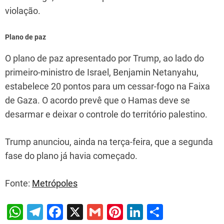
violação.
Plano de paz
O plano de paz apresentado por Trump, ao lado do
primeiro-ministro de Israel, Benjamin Netanyahu,
estabelece 20 pontos para um cessar-fogo na Faixa
de Gaza. O acordo prevê que o Hamas deve se
desarmar e deixar o controle do território palestino.
Trump anunciou, ainda na terça-feira, que a segunda
fase do plano já havia começado.
Fonte:
Metrópoles
W
T
F
X
G
Pi
Li
S