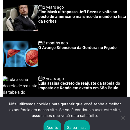
p
c
m
g
2 years ago
u
e
m
g
Elon Musk ultrapassa Jeff Bezos e volta ao
l
n
e
e
posto de americano mais rico do mundo na lista
a
t
n
d
da Forbes
r
t
2 months ago
O Avanço Silencioso da Gordura no Fígado
2 years ago
Lula assina decreto de reajuste da tabela do
Imposto de Renda em evento em São Paulo
Nós utilizamos cookies para garantir que você tenha a melhor
experiência em nosso site. Se você continua a usar este site,
2 years ago
assumimos que você está satisfeito.
Lei Rouanet e Petrobras financiam evento em
que Lula pediu votos para Boulos
Aceito
Saiba mais