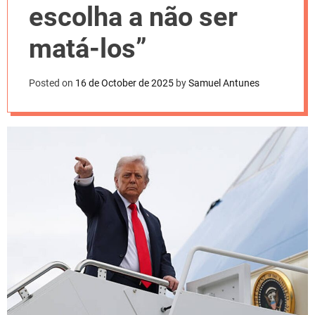
l
escolha a não ser
o
r
m
matá-los”
o
d
e
Posted on
16 de October de 2025
by
Samuel Antunes