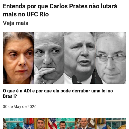
p
m
o
n
Entenda por que Carlos Prates não lutará
t
p
o
mais no UFC Rio
n
k
Veja mais
a
v
i
g
a
t
O que é a ADI e por que ela pode derrubar uma lei no
i
Brasil?
o
30 de May de 2026
n