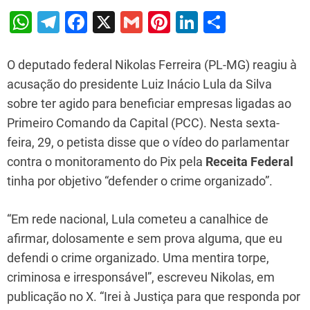
W
T
F
X
G
Pi
Li
S
h
el
a
m
nt
n
h
at
e
c
ai
er
k
ar
O deputado federal Nikolas Ferreira (PL-MG) reagiu à
s
gr
e
l
e
e
e
acusação do presidente Luiz Inácio Lula da Silva
sobre ter agido para beneficiar empresas ligadas ao
A
a
b
st
dI
Primeiro Comando da Capital (PCC). Nesta sexta-
p
m
o
n
feira, 29, o petista disse que o vídeo do parlamentar
p
o
contra o monitoramento do Pix pela
Receita Federal
k
tinha por objetivo “defender o crime organizado”.
“Em rede nacional, Lula cometeu a canalhice de
afirmar, dolosamente e sem prova alguma, que eu
defendi o crime organizado. Uma mentira torpe,
criminosa e irresponsável”, escreveu Nikolas, em
publicação no X. “Irei à Justiça para que responda por