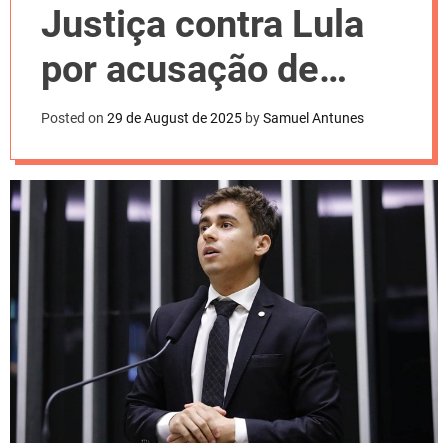
l
Justiça contra Lula
o
r
m
por acusação de
o
d
ajudar PCC
e
Posted on
29 de August de 2025
by
Samuel Antunes