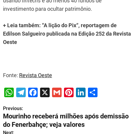
usando
fintechs
e ao menos 40 fundos de
investimento para ocultar patrimônio.
+ Leia também: “A lição do Pix“, reportagem de
Edilson Salgueiro publicada na Edição 252 da Revista
Oeste
Fonte:
Revista Oeste
W
T
F
X
G
Pi
Li
S
h
el
a
m
nt
n
h
Previous:
P
at
e
c
ai
er
k
ar
Mourinho receberá milhões após demissão
s
gr
e
l
e
e
e
o
do Fenerbahçe; veja valores
A
a
b
st
dI
s
Next: