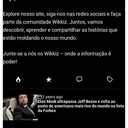
Explore nosso site, siga-nos nas redes sociais e faça
parte da comunidade Wikkiz. Juntos, vamos
descobrir, aprender e compartilhar as histórias que
estão moldando o nosso mundo.
Junte-se a nós no Wikkiz – onde a informação é
poder!
P
R
C
T
o
e
o
a
p
c
m
g
2 years ago
u
e
m
g
Elon Musk ultrapassa Jeff Bezos e volta ao
l
n
e
e
posto de americano mais rico do mundo na lista
a
t
n
d
da Forbes
r
t