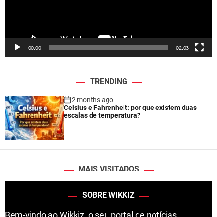
l
a
y
e
00:00
02:03
r
TRENDING
2 months ago
Celsius e Fahrenheit: por que existem duas
escalas de temperatura?
MAIS VISITADOS
SOBRE WIKKIZ
Bem-vindo ao Wikkiz, o seu portal de notícias