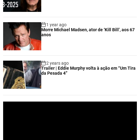
1 year ago
Morre Michael Madsen, ator de ‘Kill Bill’, aos 67
anos
2 years ago
Trailer | Eddie Murphy volta à ação em “Um Tira
da Pesada 4”
V
i
d
e
o
P