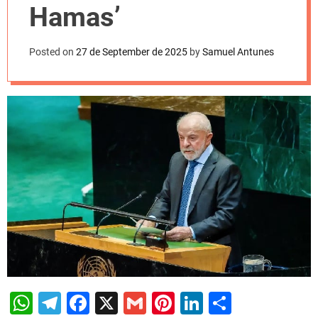
l
Hamas’
o
r
m
o
Posted on
27 de September de 2025
by
Samuel Antunes
d
e
W
T
F
X
G
Pi
Li
S