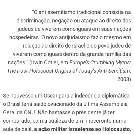
h
el
a
m
nt
n
h
at
e
c
ai
er
k
ar
“O antissemitismo tradicional consistia na
s
gr
e
l
e
e
e
discriminação, negação ou ataque ao direito dos
judeus de viverem como iguais em suas nações
A
a
b
st
dI
hospedeiras. O novo antijudaísmo faz o mesmo em
p
m
o
n
relação ao direito de Israel e do povo judeu de
p
o
viverem como iguais dentro da grande família das
k
nações.” (Irwin Cotler, em
Europe’s Crumbling Myths:
The Post-Holocaust Origins of Today’s Anti-Semitism
,
2003)
Se houvesse um Oscar para a indecência diplomática,
o Brasil teria saído ovacionado da última Assembleia
Geral da ONU. Não bastasse o presidente já ter
comparado, com a sutileza de um rinoceronte numa
aula de balé,
a ação militar israelense ao Holocausto
,