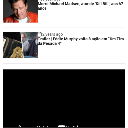
Morre Michael Madsen, ator de ‘Kill Bill’, aos 67
anos
2 years ago
Trailer | Eddie Murphy volta à ação em “Um Tira
da Pesada 4”
V
i
d
e
o
P
l
a
y