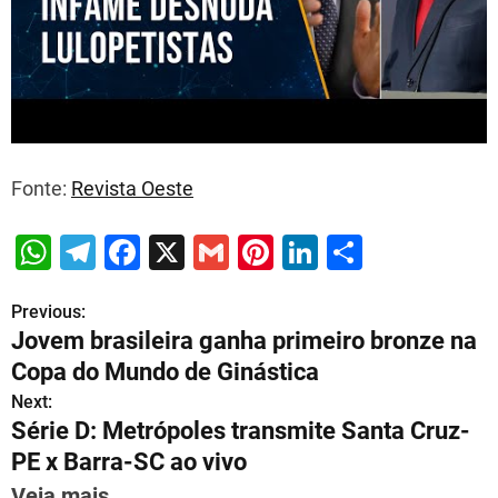
Fonte:
Revista Oeste
W
T
F
X
G
Pi
Li
S
h
el
a
m
nt
n
h
Previous:
P
at
e
c
ai
er
k
ar
Jovem brasileira ganha primeiro bronze na
s
gr
e
l
e
e
e
o
Copa do Mundo de Ginástica
A
a
b
st
dI
s
Next:
p
m
o
n
Série D: Metrópoles transmite Santa Cruz-
t
p
o
PE x Barra-SC ao vivo
n
Veja mais