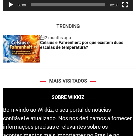
e
00:00
02:03
r
TRENDING
2 months ago
Celsius e Fahrenheit: por que existem duas
escalas de temperatura?
MAIS VISITADOS
SOBRE WIKKIZ
Bem-vindo ao Wikkiz, o seu portal de notícias
confiável e atualizado. Nós nos dedicamos a fornecer
informações precisas e relevantes sobre os
acontecimentos mais importantes no Brasil e no