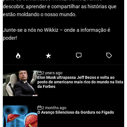
descobrir, aprender e compartilhar as histórias que
estão moldando o nosso mundo.
Junte-se a nós no Wikkiz – onde a informação é
poder!
P
R
C
T
o
e
o
a
p
c
m
g
2 years ago
u
e
m
g
Elon Musk ultrapassa Jeff Bezos e volta ao
l
n
e
e
posto de americano mais rico do mundo na lista
a
t
n
d
da Forbes
r
t
2 months ago
O Avanço Silencioso da Gordura no Fígado