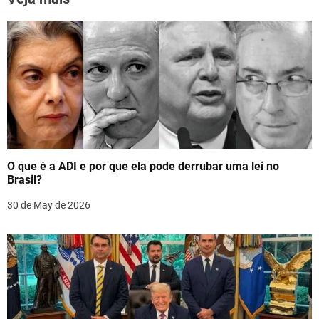
k
a
v
i
g
a
t
O que é a ADI e por que ela pode derrubar uma lei no
i
Brasil?
o
30 de May de 2026
n