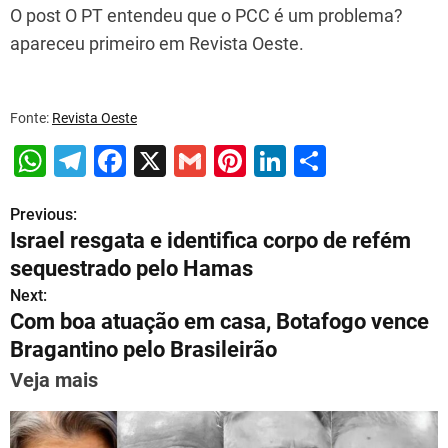
O post O PT entendeu que o PCC é um problema?
apareceu primeiro em Revista Oeste.
Fonte:
Revista Oeste
W
T
F
X
G
Pi
Li
S
h
el
a
m
nt
n
h
Previous:
P
at
e
c
ai
er
k
ar
Israel resgata e identifica corpo de refém
s
gr
e
l
e
e
e
o
sequestrado pelo Hamas
A
a
b
st
dI
s
Next:
p
m
o
n
Com boa atuação em casa, Botafogo vence
t
p
o
Bragantino pelo Brasileirão
n
k
Veja mais
a
v