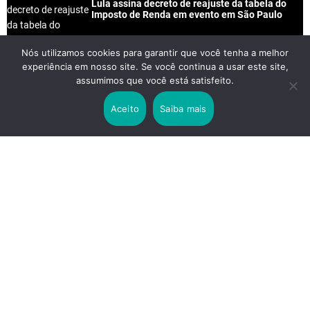
Lula assina decreto de reajuste da tabela do
Imposto de Renda em evento em São Paulo
Nós utilizamos cookies para garantir que você tenha a melhor
experiência em nosso site. Se você continua a usar este site,
2 years ago
assumimos que você está satisfeito.
Lei Rouanet e Petrobras financiam evento em
que Lula pediu votos para Boulos
Aceito
Saiba mais
2 years ago
Os 20 Benefícios do Chá Verde
LINKS IMPORTANTES
Política de Privacidade
Contato