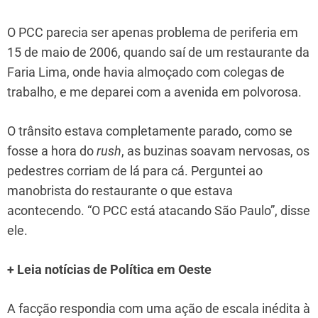
at
e
c
ai
er
k
ar
s
gr
e
l
e
e
e
O PCC parecia ser apenas problema de periferia em
A
a
b
st
dI
15 de maio de 2006, quando saí de um restaurante da
p
m
o
n
Faria Lima, onde havia almoçado com colegas de
trabalho, e me deparei com a avenida em polvorosa.
p
o
k
O trânsito estava completamente parado, como se
fosse a hora do
rush
, as buzinas soavam nervosas, os
pedestres corriam de lá para cá. Perguntei ao
manobrista do restaurante o que estava
acontecendo. “O PCC está atacando São Paulo”, disse
ele.
+ Leia notícias de Política em Oeste
A facção respondia com uma ação de escala inédita à