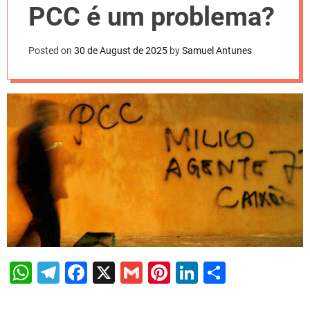
l
PCC é um problema?
o
r
m
o
Posted on
30 de August de 2025
by
Samuel Antunes
d
e
W
T
F
X
G
Pi
Li
S
h
el
a
m
nt
n
h