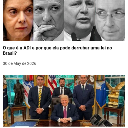
i
g
a
t
O que é a ADI e por que ela pode derrubar uma lei no
i
Brasil?
o
30 de May de 2026
n