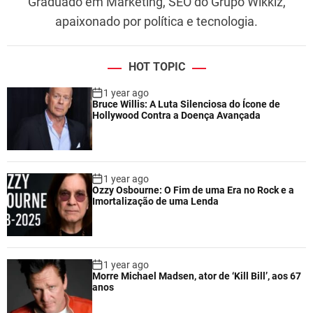
Graduado em Marketing, SEO do Grupo Wikkiz,
apaixonado por política e tecnologia.
HOT TOPIC
1 year ago
Bruce Willis: A Luta Silenciosa do Ícone de
Hollywood Contra a Doença Avançada
1 year ago
Ozzy Osbourne: O Fim de uma Era no Rock e a
Imortalização de uma Lenda
1 year ago
Morre Michael Madsen, ator de ‘Kill Bill’, aos 67
anos