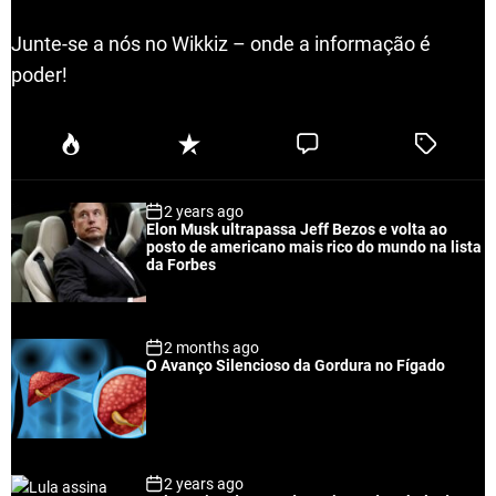
Junte-se a nós no Wikkiz – onde a informação é
poder!
P
R
C
T
o
e
o
a
p
c
m
g
2 years ago
u
e
m
g
Elon Musk ultrapassa Jeff Bezos e volta ao
l
n
e
e
posto de americano mais rico do mundo na lista
a
t
n
d
da Forbes
r
t
2 months ago
O Avanço Silencioso da Gordura no Fígado
2 years ago