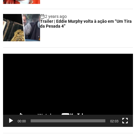
2 years ago
Trailer | Eddie Murphy volta à ação em “Um Tira
da Pesada 4”
V
i
d
e
o
P
l
a
y
e
00:00
02:03
r