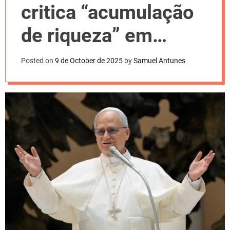
l
critica “acumulação
o
r
m
de riqueza” em
o
d
primeira exortação
e
Posted on
9 de October de 2025
by
Samuel Antunes