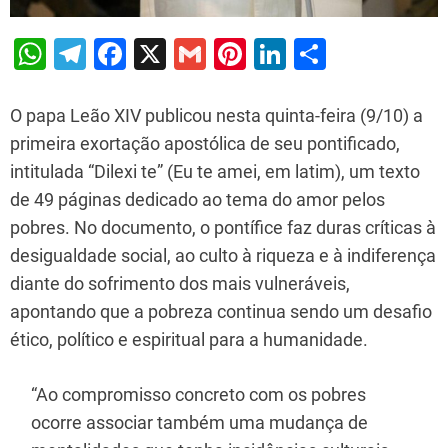
W
T
F
X
G
Pi
Li
S
h
el
a
m
nt
n
h
at
e
c
ai
er
k
ar
O papa Leão XIV publicou nesta quinta-feira (9/10) a
s
gr
e
l
e
e
e
primeira exortação apostólica de seu pontificado,
intitulada “Dilexi te” (Eu te amei, em latim), um texto
A
a
b
st
dI
de 49 páginas dedicado ao tema do amor pelos
p
m
o
n
pobres. No documento, o pontífice faz duras críticas à
p
o
desigualdade social, ao culto à riqueza e à indiferença
k
diante do sofrimento dos mais vulneráveis,
apontando que a pobreza continua sendo um desafio
ético, político e espiritual para a humanidade.
“Ao compromisso concreto com os pobres
ocorre associar também uma mudança de