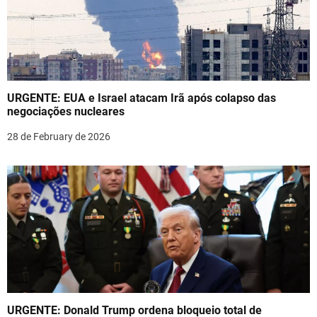
i
g
a
t
URGENTE: EUA e Israel atacam Irã após colapso das
i
negociações nucleares
o
28 de February de 2026
n
URGENTE: Donald Trump ordena bloqueio total de