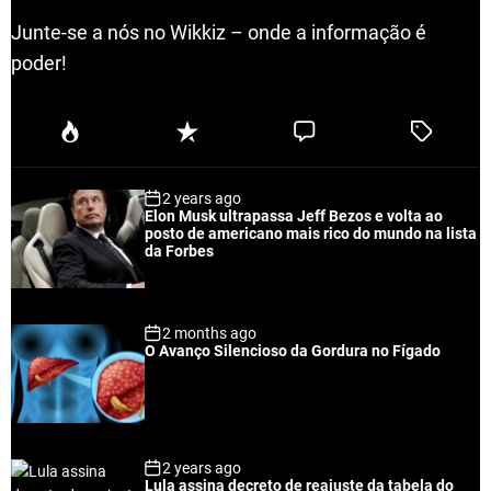
Junte-se a nós no Wikkiz – onde a informação é
poder!
P
R
C
T
o
e
o
a
p
c
m
g
2 years ago
u
e
m
g
Elon Musk ultrapassa Jeff Bezos e volta ao
l
n
e
e
posto de americano mais rico do mundo na lista
a
t
n
d
da Forbes
r
t
2 months ago
O Avanço Silencioso da Gordura no Fígado
2 years ago
Lula assina decreto de reajuste da tabela do