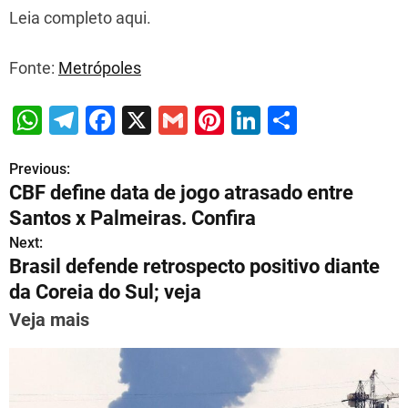
Leia completo aqui.
Fonte:
Metrópoles
W
T
F
X
G
Pi
Li
S
h
el
a
m
nt
n
h
Previous:
P
at
e
c
ai
er
k
ar
CBF define data de jogo atrasado entre
s
gr
e
l
e
e
e
o
Santos x Palmeiras. Confira
A
a
b
st
dI
s
Next:
p
m
o
n
Brasil defende retrospecto positivo diante
t
p
o
da Coreia do Sul; veja
n
k
Veja mais
a
v