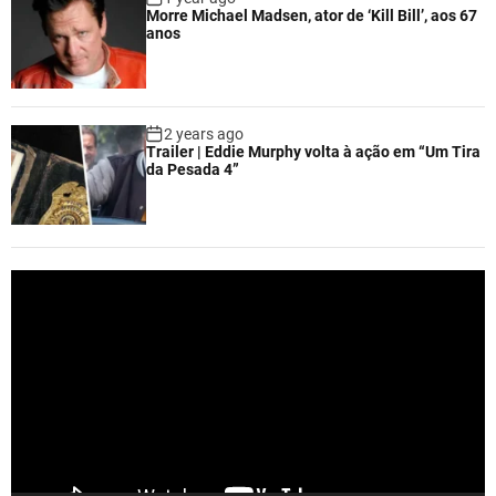
Morre Michael Madsen, ator de ‘Kill Bill’, aos 67
anos
2 years ago
Trailer | Eddie Murphy volta à ação em “Um Tira
da Pesada 4”
V
i
d
e
o
P
l
a
y