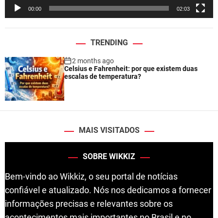
e
00:00
02:03
r
TRENDING
2 months ago
Celsius e Fahrenheit: por que existem duas
escalas de temperatura?
MAIS VISITADOS
SOBRE WIKKIZ
Bem-vindo ao Wikkiz, o seu portal de notícias
confiável e atualizado. Nós nos dedicamos a fornecer
informações precisas e relevantes sobre os
acontecimentos mais importantes no Brasil e no