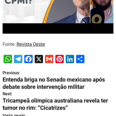
Fonte:
Revista Oeste
W
T
F
X
G
Pi
Li
S
h
el
a
m
nt
n
h
Previous:
P
at
e
c
ai
er
k
ar
Entenda briga no Senado mexicano após
s
gr
e
l
e
e
e
o
debate sobre intervenção militar
A
a
b
st
dI
s
Next:
p
m
o
n
Tricampeã olímpica australiana revela ter
t
p
o
tumor no rim: “Cicatrizes”
n
Veja mais