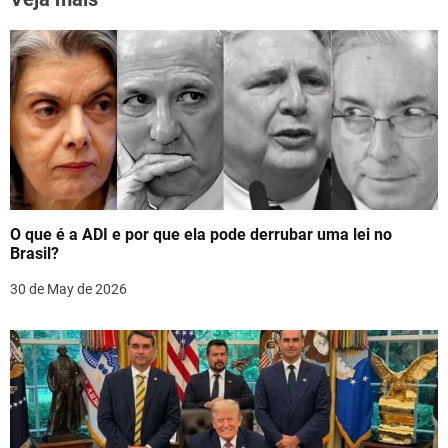
k
a
v
i
g
a
t
O que é a ADI e por que ela pode derrubar uma lei no
i
Brasil?
o
30 de May de 2026
n