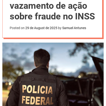
l
vazamento de ação
o
r
m
sobre fraude no INSS
o
d
e
Posted on
29 de August de 2025
by
Samuel Antunes