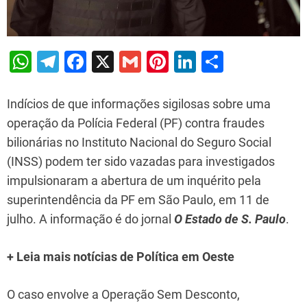
W
T
F
X
G
Pi
Li
S
h
el
a
m
nt
n
h
at
e
c
ai
er
k
ar
Indícios de que informações sigilosas sobre uma
s
gr
e
l
e
e
e
operação da Polícia Federal (PF) contra fraudes
bilionárias no Instituto Nacional do Seguro Social
A
a
b
st
dI
(INSS) podem ter sido vazadas para investigados
p
m
o
n
impulsionaram a abertura de um inquérito pela
p
o
superintendência da PF em São Paulo, em 11 de
k
julho. A informação é do jornal
O Estado de S. Paulo
.
+ Leia mais notícias de Política em Oeste
O caso envolve a Operação Sem Desconto,