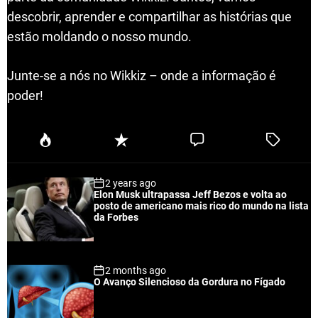
descobrir, aprender e compartilhar as histórias que
estão moldando o nosso mundo.
Junte-se a nós no Wikkiz – onde a informação é
poder!
P
R
C
T
o
e
o
a
p
c
m
g
2 years ago
u
e
m
g
Elon Musk ultrapassa Jeff Bezos e volta ao
l
n
e
e
posto de americano mais rico do mundo na lista
a
t
n
d
da Forbes
r
t
2 months ago
O Avanço Silencioso da Gordura no Fígado