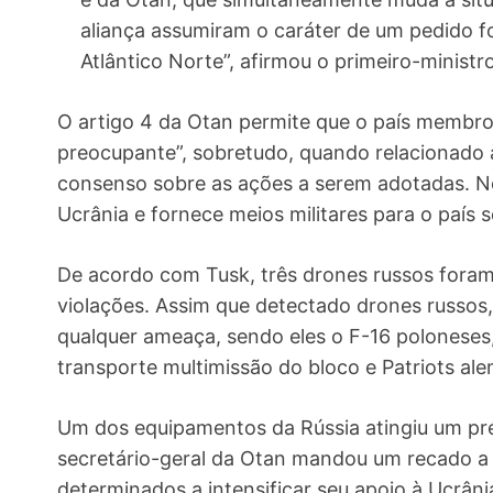
aliança assumiram o caráter de um pedido fo
Atlântico Norte”, afirmou o primeiro-ministr
O artigo 4 da Otan permite que o país membro
preocupante”, sobretudo, quando relacionado 
consenso sobre as ações a serem adotadas. No
Ucrânia e fornece meios militares para o país s
De acordo com Tusk, três drones russos foram
violações. Assim que detectado drones russos,
qualquer ameaça, sendo eles o F-16 poloneses,
transporte multimissão do bloco e Patriots al
Um dos equipamentos da Rússia atingiu um préd
secretário-geral da Otan mandou um recado a P
determinados a intensificar seu apoio à Ucrâni