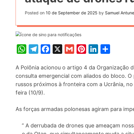
t
k
n
h
e
Posted on
10 de September de 2025
by
Samuel Antun
k
a
r
e
r
e
d
e
s
I
W
T
F
X
G
Pi
Li
S
t
n
h
el
a
m
nt
n
h
at
e
c
ai
er
k
ar
A Polônia acionou o artigo 4 da Organização 
s
gr
e
l
e
e
e
consulta emergencial com aliados do bloco. O
russos próximos à fronteira com a Ucrânia, n
A
a
b
st
dI
feira (10/9).
p
m
o
n
p
o
As forças armadas polonesas agiram para imped
k
” A derrubada de drones que ameaçam nossa
e da Otan, que simultaneamente muda a situa