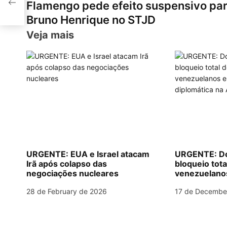
Flamengo pede efeito suspensivo pa
s
gr
e
l
e
e
e
o
Bruno Henrique no STJD
A
a
b
st
dI
s
Veja mais
p
m
o
n
t
p
o
n
k
a
v
i
g
URGENTE: EUA e Israel atacam
URGENTE: Do
Irã após colapso das
bloqueio tota
a
negociações nucleares
venezuelanos 
diplomática 
t
28 de February de 2026
17 de Decembe
i
o