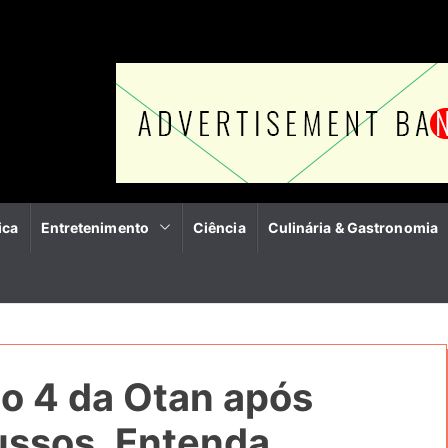
ica
Entretenimento
Ciência
Culinária & Gastronomia
go 4 da Otan após
ussos. Entenda