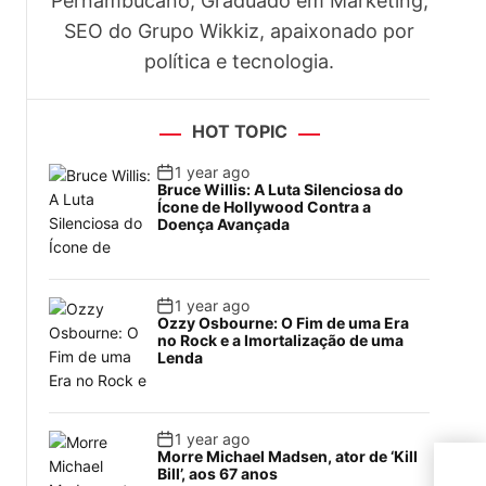
Pernambucano, Graduado em Marketing,
SEO do Grupo Wikkiz, apaixonado por
política e tecnologia.
HOT TOPIC
1 year ago
Bruce Willis: A Luta Silenciosa do
Ícone de Hollywood Contra a
Doença Avançada
1 year ago
Ozzy Osbourne: O Fim de uma Era
no Rock e a Imortalização de uma
Lenda
1 year ago
Morre Michael Madsen, ator de ‘Kill
Luiz
Bill’, aos 67 anos