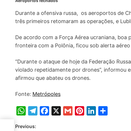
Aeroportos fechados
Durante a ofensiva russa, os aeroportos de C
três primeiros retomaram as operações, e Lub
De acordo com a Força Aérea ucraniana, boa pa
fronteira com a Polônia, ficou sob alerta aére
“Durante o ataque de hoje da Federação Russa 
violado repetidamente por drones”, informou e
afirmou que abateu os drones.
Fonte:
Metrópoles
W
T
F
X
G
Pi
Li
S
h
el
a
m
nt
n
h
Previous:
P
at
e
c
ai
er
k
ar
vo