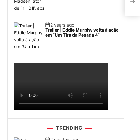
org
o
2 years ago
Trailer | Eddie Murphy volta à ação
em “Um Tira da Pesada 4”
.
TRENDING
2 months ago