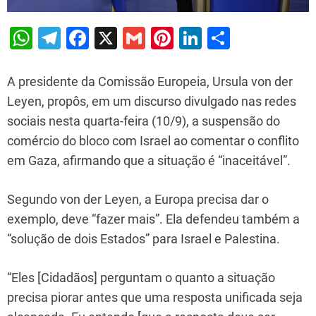
W
T
F
X
G
Pi
Li
S
h
el
a
m
nt
n
h
at
e
c
ai
er
k
ar
A presidente da Comissão Europeia, Ursula von der
s
gr
e
l
e
e
e
Leyen, propôs, em um discurso divulgado nas redes
sociais nesta quarta-feira (10/9), a suspensão do
A
a
b
st
dI
comércio do bloco com Israel ao comentar o conflito
p
m
o
n
em Gaza, afirmando que a situação é “inaceitável”.
p
o
k
Segundo von der Leyen, a Europa precisa dar o
exemplo, deve “fazer mais”. Ela defendeu também a
“solução de dois Estados” para Israel e Palestina.
“Eles [Cidadãos] perguntam o quanto a situação
precisa piorar antes que uma resposta unificada seja