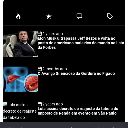
P
R
C
T
o
e
o
a
p
c
m
g
2 years ago
u
e
m
g
Elon Musk ultrapassa Jeff Bezos e volta ao
l
n
e
e
posto de americano mais rico do mundo na lista
a
t
n
d
da Forbes
r
t
2 months ago
O Avanço Silencioso da Gordura no Fígado
2 years ago
Lula assina decreto de reajuste da tabela do
Imposto de Renda em evento em São Paulo