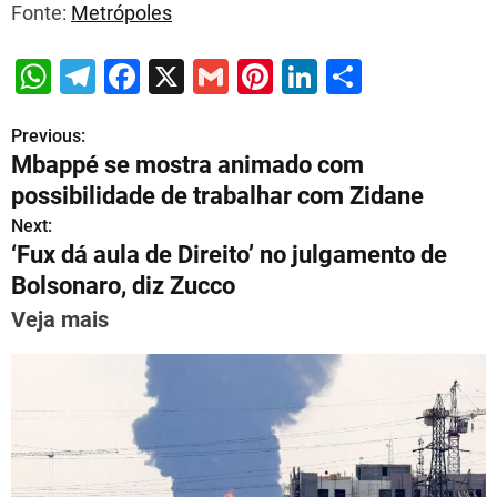
Fonte:
Metrópoles
W
T
F
X
G
Pi
Li
S
h
el
a
m
nt
n
h
Previous:
P
at
e
c
ai
er
k
ar
Mbappé se mostra animado com
s
gr
e
l
e
e
e
o
possibilidade de trabalhar com Zidane
A
a
b
st
dI
s
Next:
p
m
o
n
‘Fux dá aula de Direito’ no julgamento de
t
p
o
Bolsonaro, diz Zucco
n
k
Veja mais
a
v
i
g