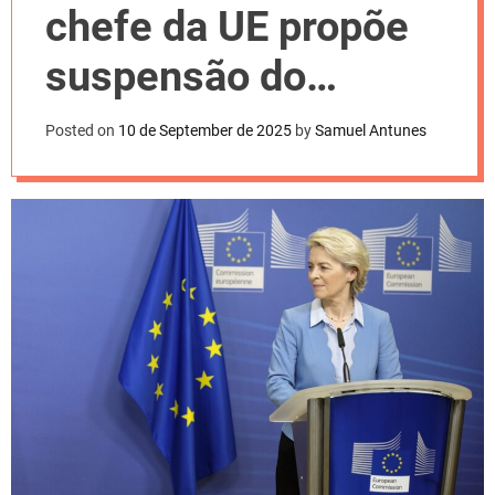
l
chefe da UE propõe
o
r
m
suspensão do
o
d
comércio com Israel
e
Posted on
10 de September de 2025
by
Samuel Antunes