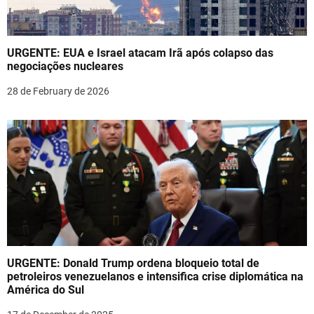
a
t
URGENTE: EUA e Israel atacam Irã após colapso das
i
negociações nucleares
o
28 de February de 2026
n
URGENTE: Donald Trump ordena bloqueio total de
petroleiros venezuelanos e intensifica crise diplomática na
América do Sul