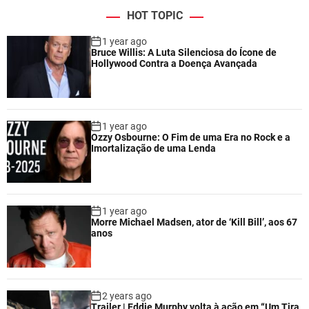
HOT TOPIC
1 year ago
Bruce Willis: A Luta Silenciosa do Ícone de
Hollywood Contra a Doença Avançada
1 year ago
Ozzy Osbourne: O Fim de uma Era no Rock e a
Imortalização de uma Lenda
1 year ago
Morre Michael Madsen, ator de ‘Kill Bill’, aos 67
anos
2 years ago
Trailer | Eddie Murphy volta à ação em “Um Tira