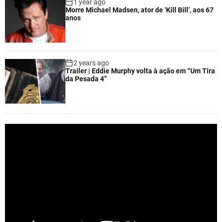
1 year ago
Morre Michael Madsen, ator de ‘Kill Bill’, aos 67
anos
2 years ago
Trailer | Eddie Murphy volta à ação em “Um Tira
da Pesada 4”
V
i
d
e
o
P
l
a
y