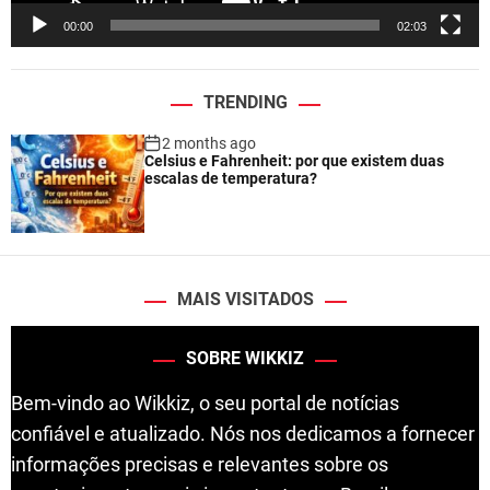
e
00:00
02:03
r
TRENDING
2 months ago
Celsius e Fahrenheit: por que existem duas
escalas de temperatura?
MAIS VISITADOS
SOBRE WIKKIZ
Bem-vindo ao Wikkiz, o seu portal de notícias
confiável e atualizado. Nós nos dedicamos a fornecer
informações precisas e relevantes sobre os