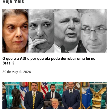
k
Veja mais
a
v
i
g
a
t
O que é a ADI e por que ela pode derrubar uma lei no
i
Brasil?
o
30 de May de 2026
n