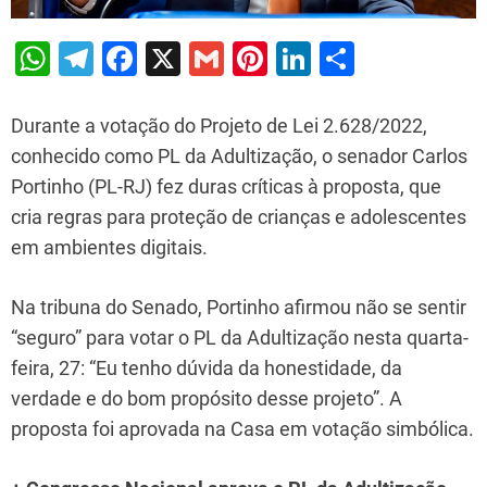
W
T
F
X
G
Pi
Li
S
h
el
a
m
nt
n
h
at
e
c
ai
er
k
ar
Durante a votação do Projeto de Lei 2.628/2022,
s
gr
e
l
e
e
e
conhecido como PL da Adultização, o senador Carlos
Portinho (PL-RJ) fez duras críticas à proposta, que
A
a
b
st
dI
cria regras para proteção de crianças e adolescentes
p
m
o
n
em ambientes digitais.
p
o
k
Na tribuna do Senado, Portinho afirmou não se sentir
“seguro” para votar o PL da Adultização nesta quarta-
feira, 27: “Eu tenho dúvida da honestidade, da
verdade e do bom propósito desse projeto”. A
proposta foi aprovada na Casa em votação simbólica.