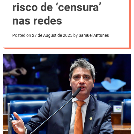
l
risco de ‘censura’
o
r
m
nas redes
o
d
e
Posted on
27 de August de 2025
by
Samuel Antunes