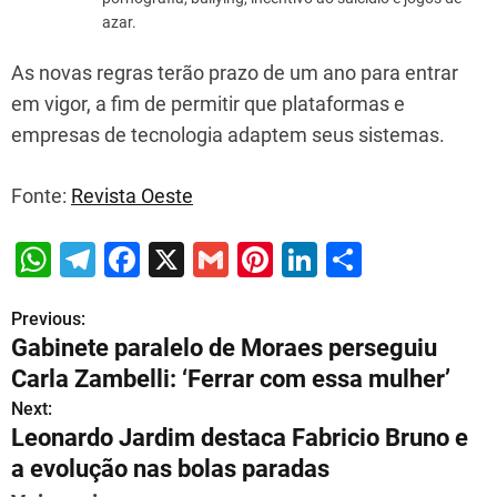
azar.
As novas regras terão prazo de um ano para entrar
em vigor, a fim de permitir que plataformas e
empresas de tecnologia adaptem seus sistemas.
Fonte:
Revista Oeste
W
T
F
X
G
Pi
Li
S
h
el
a
m
nt
n
h
Previous:
P
at
e
c
ai
er
k
ar
Gabinete paralelo de Moraes perseguiu
s
gr
e
l
e
e
e
o
Carla Zambelli: ‘Ferrar com essa mulher’
A
a
b
st
dI
s
Next:
p
m
o
n
Leonardo Jardim destaca Fabricio Bruno e
t
p
o
a evolução nas bolas paradas
n