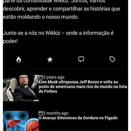
parte da comunidade Wikkiz. Juntos, vamos
descobrir, aprender e compartilhar as histórias que
estão moldando o nosso mundo.
Junte-se a nós no Wikkiz – onde a informação é
poder!
P
R
C
T
o
e
o
a
p
c
m
g
2 years ago
u
e
m
g
Elon Musk ultrapassa Jeff Bezos e volta ao
l
n
e
e
posto de americano mais rico do mundo na lista
a
t
n
d
da Forbes
r
t
2 months ago
O Avanço Silencioso da Gordura no Fígado