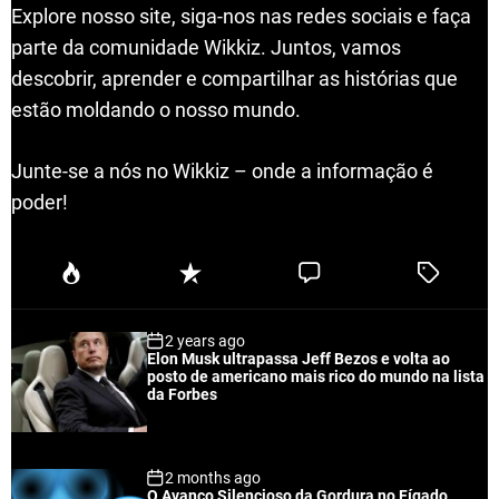
Explore nosso site, siga-nos nas redes sociais e faça
parte da comunidade Wikkiz. Juntos, vamos
descobrir, aprender e compartilhar as histórias que
estão moldando o nosso mundo.
Junte-se a nós no Wikkiz – onde a informação é
poder!
P
R
C
T
o
e
o
a
p
c
m
g
2 years ago
u
e
m
g
Elon Musk ultrapassa Jeff Bezos e volta ao
l
n
e
e
posto de americano mais rico do mundo na lista
a
t
n
d
da Forbes
r
t
2 months ago
O Avanço Silencioso da Gordura no Fígado