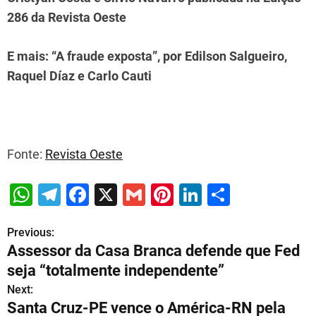
286 da Revista Oeste
E mais: “A fraude exposta”, por Edilson Salgueiro,
Raquel Díaz e Carlo Cauti
Fonte:
Revista Oeste
W
T
F
X
G
Pi
Li
S
h
el
a
m
nt
n
h
Previous:
P
at
e
c
ai
er
k
ar
Assessor da Casa Branca defende que Fed
s
gr
e
l
e
e
e
o
seja “totalmente independente”
A
a
b
st
dI
s
Next:
p
m
o
n
Santa Cruz-PE vence o América-RN pela