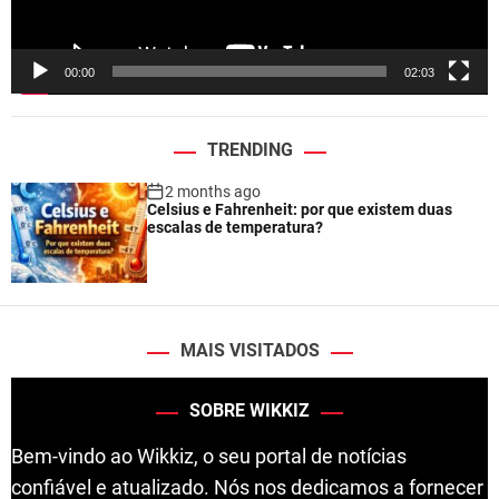
a
y
e
00:00
02:03
r
TRENDING
2 months ago
Celsius e Fahrenheit: por que existem duas
escalas de temperatura?
MAIS VISITADOS
SOBRE WIKKIZ
Bem-vindo ao Wikkiz, o seu portal de notícias
confiável e atualizado. Nós nos dedicamos a fornecer