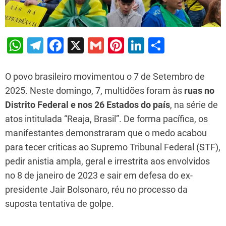
W
T
F
X
G
Pi
Li
S
h
el
a
m
nt
n
h
at
e
c
ai
er
k
ar
O povo brasileiro movimentou o 7 de Setembro de
s
gr
e
l
e
e
e
2025. Neste domingo, 7, multidões foram às
ruas no
Distrito Federal e nos 26 Estados do país
, na série de
A
a
b
st
dI
atos intitulada “Reaja, Brasil”. De forma pacífica, os
p
m
o
n
manifestantes demonstraram que o medo acabou
p
o
para tecer criticas ao Supremo Tribunal Federal (STF),
k
pedir anistia ampla, geral e irrestrita aos envolvidos
no 8 de janeiro de 2023 e sair em defesa do ex-
presidente Jair Bolsonaro, réu no processo da
suposta tentativa de golpe.