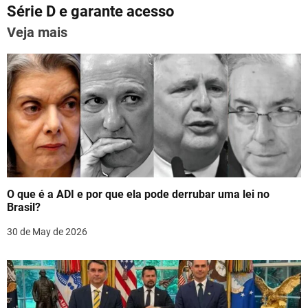
t
p
o
Série D e garante acesso
n
k
Veja mais
a
v
i
g
a
t
O que é a ADI e por que ela pode derrubar uma lei no
i
Brasil?
o
30 de May de 2026
n