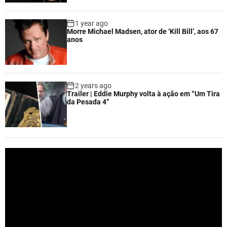
1 year ago
Morre Michael Madsen, ator de ‘Kill Bill’, aos 67
anos
2 years ago
Trailer | Eddie Murphy volta à ação em “Um Tira
da Pesada 4”
V
i
d
e
o
P
l