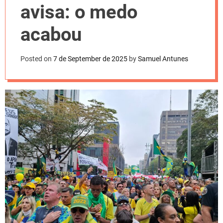
l
avisa: o medo
o
r
m
acabou
o
d
e
Posted on
7 de September de 2025
by
Samuel Antunes