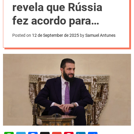
l
revela que Rússia
o
r
m
fez acordo para
o
d
abandonar Assad
e
Posted on
12 de September de 2025
by
Samuel Antunes