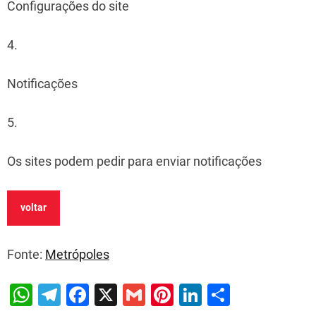
Configurações do site
4.
Notificações
5.
Os sites podem pedir para enviar notificações
voltar
Fonte:
Metrópoles
W
T
F
X
G
Pi
Li
S