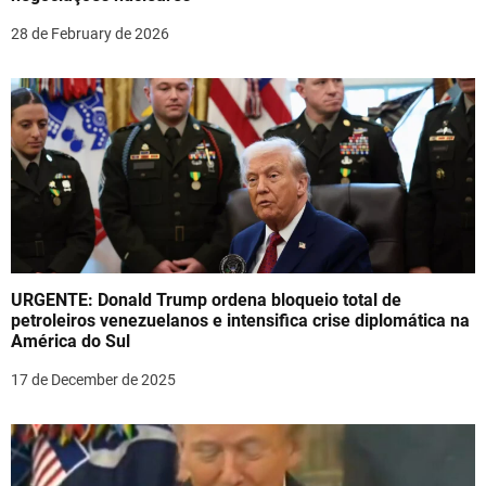
o
28 de February de 2026
n
URGENTE: Donald Trump ordena bloqueio total de
petroleiros venezuelanos e intensifica crise diplomática na
América do Sul
17 de December de 2025