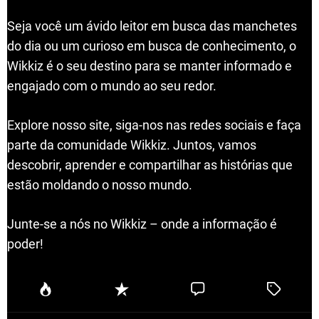
Seja você um ávido leitor em busca das manchetes
do dia ou um curioso em busca de conhecimento, o
Wikkiz é o seu destino para se manter informado e
engajado com o mundo ao seu redor.
Explore nosso site, siga-nos nas redes sociais e faça
parte da comunidade Wikkiz. Juntos, vamos
descobrir, aprender e compartilhar as histórias que
estão moldando o nosso mundo.
Junte-se a nós no Wikkiz – onde a informação é
poder!
P
R
C
T
o
e
o
a