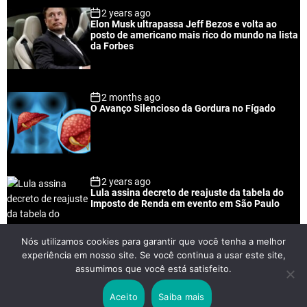
p
c
m
g
2 years ago
u
e
m
g
Elon Musk ultrapassa Jeff Bezos e volta ao
l
n
e
e
posto de americano mais rico do mundo na lista
a
t
n
d
da Forbes
r
t
2 months ago
O Avanço Silencioso da Gordura no Fígado
2 years ago
Lula assina decreto de reajuste da tabela do
Imposto de Renda em evento em São Paulo
Nós utilizamos cookies para garantir que você tenha a melhor
experiência em nosso site. Se você continua a usar este site,
2 years ago
assumimos que você está satisfeito.
Lei Rouanet e Petrobras financiam evento em
que Lula pediu votos para Boulos
Aceito
Saiba mais