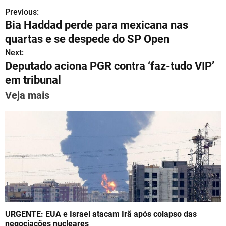
h
el
a
m
nt
n
h
Previous:
P
at
e
c
ai
er
k
ar
Bia Haddad perde para mexicana nas
s
gr
e
l
e
e
e
o
quartas e se despede do SP Open
A
a
b
st
dI
s
Next:
p
m
o
n
Deputado aciona PGR contra ‘faz-tudo VIP’
t
p
o
em tribunal
n
k
Veja mais
a
v
i
g
a
t
URGENTE: EUA e Israel atacam Irã após colapso das
i
negociações nucleares