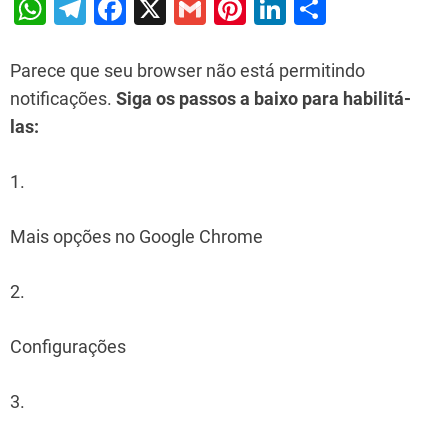
W
T
F
X
G
Pi
Li
S
h
el
a
m
nt
n
h
at
e
c
ai
er
k
ar
Parece que seu browser não está permitindo
s
gr
e
l
e
e
e
notificações.
Siga os passos a baixo para habilitá-
las:
A
a
b
st
dI
p
m
o
n
1.
p
o
k
Mais opções no Google Chrome
2.
Configurações
3.