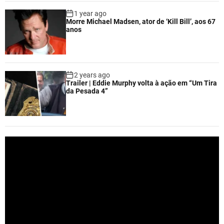
1 year ago
Morre Michael Madsen, ator de ‘Kill Bill’, aos 67
anos
2 years ago
Trailer | Eddie Murphy volta à ação em “Um Tira
da Pesada 4”
V
i
d
e
o
P
l
a