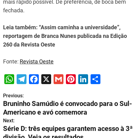
mais rápido possível. De preferência, de boca bem
fechada.
Leia também: “Assim caminha a universidade”,
reportagem de Branca Nunes publicada na Edição
260 da Revista Oeste
Fonte:
Revista Oeste
W
T
F
X
G
Pi
Li
S
h
el
a
m
nt
n
h
Previous:
P
at
e
c
ai
er
k
ar
Bruninho Samúdio é convocado para o Sul-
s
gr
e
l
e
e
e
o
Americano e avó comemora
A
a
b
st
dI
s
Next:
p
m
o
n
Série D: três equipes garantem acesso à 3ª
t
divisão. Veja os resultados