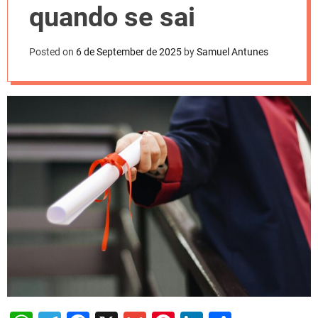
l
quando se sai
o
r
m
o
Posted on
6 de September de 2025
by
Samuel Antunes
d
e