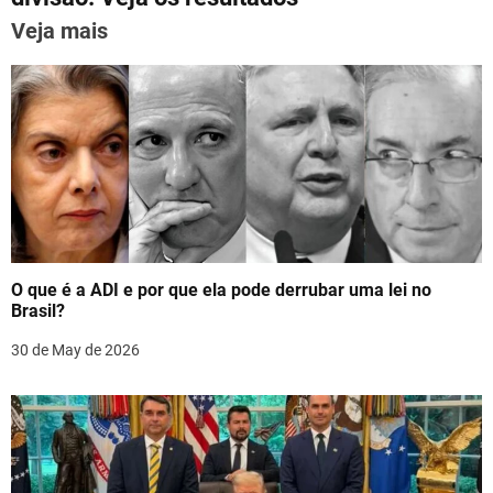
p
o
n
k
Veja mais
a
v
i
g
a
t
O que é a ADI e por que ela pode derrubar uma lei no
i
Brasil?
o
30 de May de 2026
n