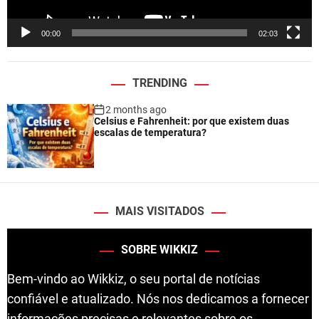
y
e
00:00
02:03
r
TRENDING
2 months ago
Celsius e Fahrenheit: por que existem duas
escalas de temperatura?
MAIS VISITADOS
SOBRE WIKKIZ
Bem-vindo ao Wikkiz, o seu portal de notícias
confiável e atualizado. Nós nos dedicamos a fornecer
informações precisas e relevantes sobre os