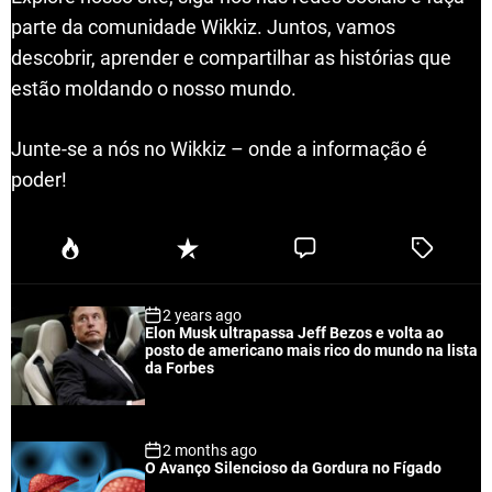
parte da comunidade Wikkiz. Juntos, vamos
descobrir, aprender e compartilhar as histórias que
estão moldando o nosso mundo.
Junte-se a nós no Wikkiz – onde a informação é
poder!
P
R
C
T
o
e
o
a
p
c
m
g
2 years ago
u
e
m
g
Elon Musk ultrapassa Jeff Bezos e volta ao
l
n
e
e
posto de americano mais rico do mundo na lista
a
t
n
d
da Forbes
r
t
2 months ago
O Avanço Silencioso da Gordura no Fígado