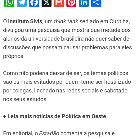
W
T
F
X
G
Pi
Li
S
h
el
a
m
nt
n
h
at
e
c
ai
er
k
ar
O
Instituto Sivis
, um
think tank
sediado em Curitiba,
s
gr
e
l
e
e
e
divulgou uma pesquisa que mostra que metade dos
alunos da universidade brasileira não quer saber de
A
a
b
st
dI
discussões que possam causar problemas para eles
p
m
o
n
próprios.
p
o
k
Como não poderia deixar de ser, os temas políticos
são os mais evitados por quem teme ser hostilizado
por colegas, linchado nas redes sociais e sabotado
nos seus estudos.
+ Leia mais notícias de Política em Oeste
Em editorial, o
Estadão
comenta a pesquisa e