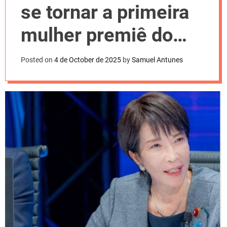
l
se tornar a primeira
o
r
m
mulher premiê do
o
d
Japão
e
Posted on
4 de October de 2025
by
Samuel Antunes