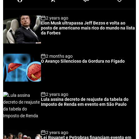
o
e
o
a
p
c
m
g
2 years ago
u
e
m
g
Elon Musk ultrapassa Jeff Bezos e volta ao
l
n
e
e
posto de americano mais rico do mundo na lista
a
t
n
d
da Forbes
r
t
2 months ago
O Avanço Silencioso da Gordura no Fígado
2 years ago
Lula assina decreto de reajuste da tabela do
Imposto de Renda em evento em São Paulo
2 years ago
Lei Rouanet e Petrobras financiam evento em