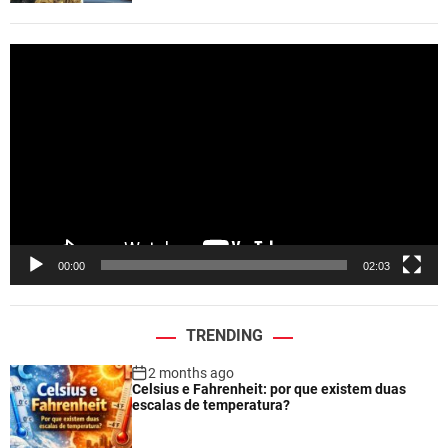
V
i
d
e
o
P
l
a
y
e
00:00
02:03
r
TRENDING
2 months ago
Celsius e Fahrenheit: por que existem duas
escalas de temperatura?