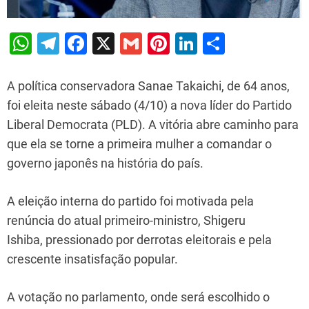
W
T
F
X
G
Pi
Li
S
h
el
a
m
nt
n
h
at
e
c
ai
er
k
ar
A política conservadora Sanae Takaichi, de 64 anos,
s
gr
e
l
e
e
e
foi eleita neste sábado (4/10) a nova líder do Partido
Liberal Democrata (PLD). A vitória abre caminho para
A
a
b
st
dI
que ela se torne a primeira mulher a comandar o
p
m
o
n
governo japonês na história do país.
p
o
k
A eleição interna do partido foi motivada pela
renúncia do atual primeiro-ministro, Shigeru
Ishiba, pressionado por derrotas eleitorais e pela
crescente insatisfação popular.
A votação no parlamento, onde será escolhido o