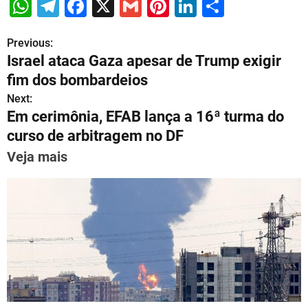
W
T
F
X
G
Pi
Li
S
h
el
a
m
nt
n
h
Previous:
P
at
e
c
ai
er
k
ar
Israel ataca Gaza apesar de Trump exigir
s
gr
e
l
e
e
e
o
fim dos bombardeios
A
a
b
st
dI
s
Next:
p
m
o
n
Em cerimônia, EFAB lança a 16ª turma do
t
p
o
curso de arbitragem no DF
n
k
Veja mais
a
v
i
g
a