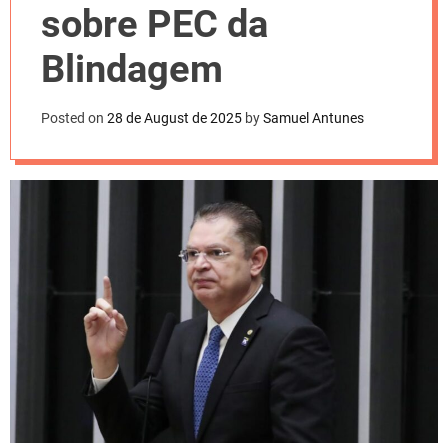
l
sobre PEC da
o
r
m
Blindagem
o
d
e
Posted on
28 de August de 2025
by
Samuel Antunes