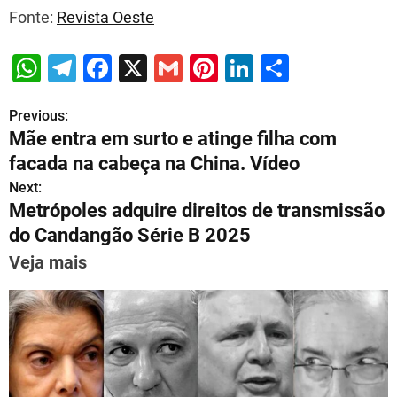
Fonte:
Revista Oeste
W
T
F
X
G
Pi
Li
S
h
el
a
m
nt
n
h
Previous:
P
at
e
c
ai
er
k
ar
Mãe entra em surto e atinge filha com
s
gr
e
l
e
e
e
o
facada na cabeça na China. Vídeo
A
a
b
st
dI
s
Next:
p
m
o
n
Metrópoles adquire direitos de transmissão
t
p
o
do Candangão Série B 2025
n
k
Veja mais
a
v
i
g