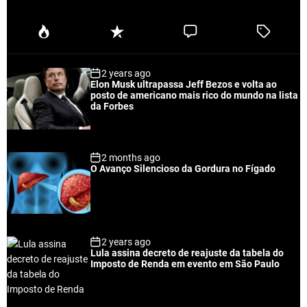
P
R
C
T
o
e
o
a
p
c
m
g
2 years ago
u
e
m
g
Elon Musk ultrapassa Jeff Bezos e volta ao
l
n
e
e
posto de americano mais rico do mundo na lista
a
t
n
d
da Forbes
r
t
2 months ago
O Avanço Silencioso da Gordura no Fígado
2 years ago
Lula assina decreto de reajuste da tabela do
Imposto de Renda em evento em São Paulo