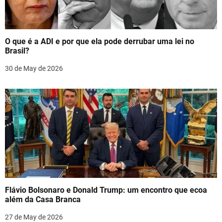
a
t
O que é a ADI e por que ela pode derrubar uma lei no
i
Brasil?
o
30 de May de 2026
n
Flávio Bolsonaro e Donald Trump: um encontro que ecoa
além da Casa Branca
27 de May de 2026