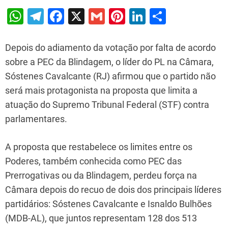
W
T
F
X
G
Pi
Li
S
h
el
a
m
nt
n
h
at
e
c
ai
er
k
ar
Depois do adiamento da votação por falta de acordo
s
gr
e
l
e
e
e
sobre a PEC da Blindagem, o líder do PL na Câmara,
Sóstenes Cavalcante (RJ) afirmou que o partido não
A
a
b
st
dI
será mais protagonista na proposta que limita a
p
m
o
n
atuação do Supremo Tribunal Federal (STF) contra
p
o
parlamentares.
k
A proposta que restabelece os limites entre os
Poderes, também conhecida como PEC das
Prerrogativas ou da Blindagem, perdeu força na
Câmara depois do recuo de dois dos principais líderes
partidários: Sóstenes Cavalcante e Isnaldo Bulhões
(MDB-AL), que juntos representam 128 dos 513