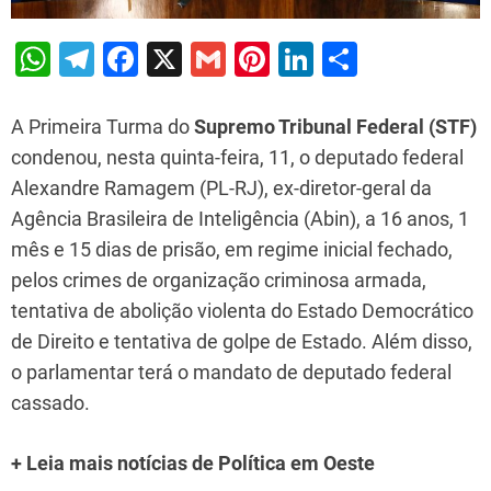
W
T
F
X
G
Pi
Li
S
h
el
a
m
nt
n
h
at
e
c
ai
er
k
ar
A Primeira Turma do
Supremo Tribunal Federal (STF)
s
gr
e
l
e
e
e
condenou, nesta quinta-feira, 11, o deputado federal
Alexandre Ramagem (PL-RJ), ex-diretor-geral da
A
a
b
st
dI
Agência Brasileira de Inteligência (Abin), a 16 anos, 1
p
m
o
n
mês e 15 dias de prisão, em regime inicial fechado,
p
o
pelos crimes de organização criminosa armada,
k
tentativa de abolição violenta do Estado Democrático
de Direito e tentativa de golpe de Estado. Além disso,
o parlamentar terá o mandato de deputado federal
cassado.
+ Leia mais notícias de Política em Oeste