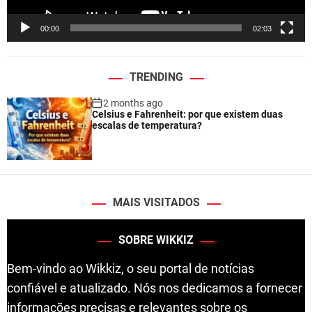
y
e
00:00
02:03
r
TRENDING
2 months ago
Celsius e Fahrenheit: por que existem duas
escalas de temperatura?
MAIS VISITADOS
SOBRE WIKKIZ
Bem-vindo ao Wikkiz, o seu portal de notícias
confiável e atualizado. Nós nos dedicamos a fornecer
informações precisas e relevantes sobre os