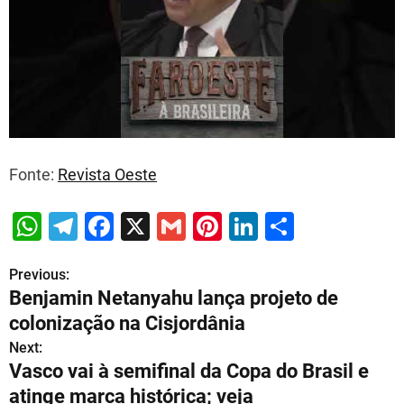
Fonte:
Revista Oeste
W
T
F
X
G
Pi
Li
S
h
el
a
m
nt
n
h
Previous:
P
at
e
c
ai
er
k
ar
Benjamin Netanyahu lança projeto de
s
gr
e
l
e
e
e
o
colonização na Cisjordânia
A
a
b
st
dI
s
Next:
p
m
o
n
Vasco vai à semifinal da Copa do Brasil e
t
p
o
atinge marca histórica; veja