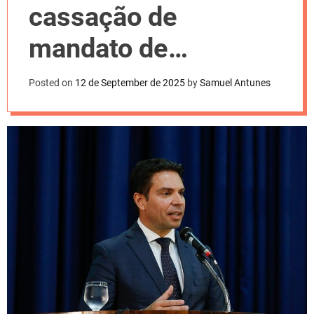
l
cassação de
o
r
m
mandato de
o
d
Alexandre Ramagem
e
Posted on
12 de September de 2025
by
Samuel Antunes