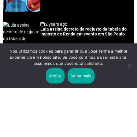
2 years ago
Lula assina decreto de reajuste da tabela do
Imposto de Renda em evento em São Paulo
Nós utilizamos cookies para garantir que você tenha a melhor
experiência em nosso site. Se você continua a usar este site,
2 years ago
assumimos que você está satisfeito.
Lei Rouanet e Petrobras financiam evento em
que Lula pediu votos para Boulos
Aceito
Saiba mais
2 years ago
Os 20 Benefícios do Chá Verde
LINKS IMPORTANTES