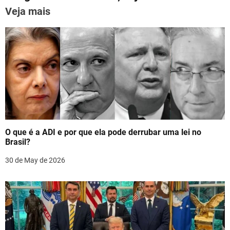
n
k
Veja mais
a
v
i
g
a
t
O que é a ADI e por que ela pode derrubar uma lei no
i
Brasil?
o
30 de May de 2026
n