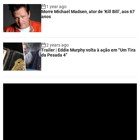
1 year ago
Morre Michael Madsen, ator de ‘Kill Bill’, aos 67
anos
2 years ago
Trailer | Eddie Murphy volta à ação em “Um Tira
da Pesada 4”
V
i
d
e
o
P
l
a