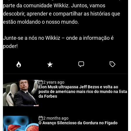
parte da comunidade Wikkiz. Juntos, vamos
descobrir, aprender e compartilhar as histórias que
estão moldando o nosso mundo.
Junte-se a nós no Wikkiz – onde a informação é
poder!
P
R
C
T
o
e
o
a
p
c
m
g
2 years ago
u
e
m
g
Elon Musk ultrapassa Jeff Bezos e volta ao
l
n
e
e
posto de americano mais rico do mundo na lista
a
t
n
d
da Forbes
r
t
2 months ago
O Avanço Silencioso da Gordura no Fígado