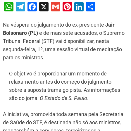
W
T
F
X
G
Pi
Li
S
h
el
a
m
nt
n
h
at
e
c
ai
er
k
ar
Na véspera do julgamento do ex-presidente
Jair
s
gr
e
l
e
e
e
Bolsonaro (PL)
e de mais sete acusados, o Supremo
Tribunal Federal (STF) vai disponibilizar, nesta
A
a
b
st
dI
segunda-feira, 1º, uma sessão virtual de meditação
p
m
o
n
para os ministros.
p
o
k
O objetivo é proporcionar um momento de
relaxamento antes do começo do julgmento
sobre a suposta trama golpista. As informações
são do jornal
O Estado de S. Paulo
.
A iniciativa, promovida toda semana pela Secretaria
de Saúde do STF, é destinada não só aos ministros,
mas também a servidores, terceirizados e