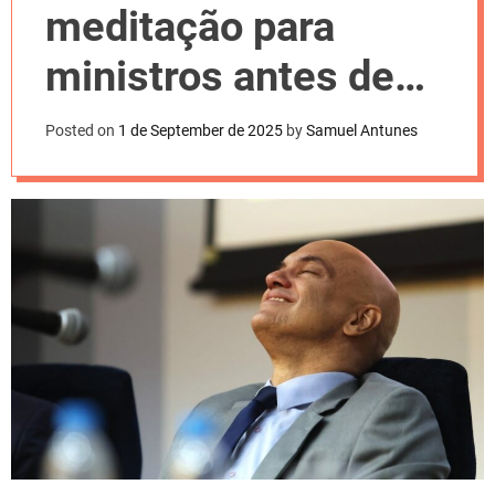
l
meditação para
o
r
m
ministros antes de
o
d
julgamento de
e
Posted on
1 de September de 2025
by
Samuel Antunes
Bolsonaro