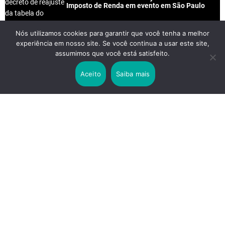
Imposto de Renda em evento em São Paulo
Nós utilizamos cookies para garantir que você tenha a melhor
experiência em nosso site. Se você continua a usar este site,
2 years ago
assumimos que você está satisfeito.
Lei Rouanet e Petrobras financiam evento em
que Lula pediu votos para Boulos
Aceito
Saiba mais
2 years ago
Os 20 Benefícios do Chá Verde
LINKS IMPORTANTES
Política de Privacidade
Contato