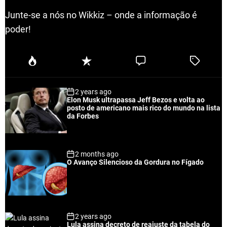
Junte-se a nós no Wikkiz – onde a informação é
poder!
P
R
C
T
o
e
o
a
p
c
m
g
2 years ago
u
e
m
g
Elon Musk ultrapassa Jeff Bezos e volta ao
l
n
e
e
posto de americano mais rico do mundo na lista
a
t
n
d
da Forbes
r
t
2 months ago
O Avanço Silencioso da Gordura no Fígado
2 years ago
Lula assina decreto de reajuste da tabela do