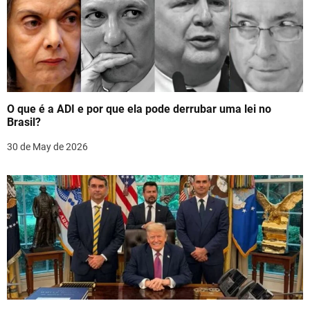
i
g
a
t
O que é a ADI e por que ela pode derrubar uma lei no
i
Brasil?
o
30 de May de 2026
n