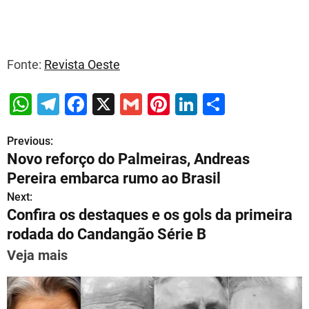
Fonte:
Revista Oeste
W
T
F
X
G
Pi
Li
S
h
el
a
m
nt
n
h
Previous:
P
at
e
c
ai
er
k
ar
Novo reforço do Palmeiras, Andreas
s
gr
e
l
e
e
e
o
Pereira embarca rumo ao Brasil
A
a
b
st
dI
s
Next:
p
m
o
n
Confira os destaques e os gols da primeira
t
p
o
rodada do Candangão Série B
n
k
Veja mais
a
v