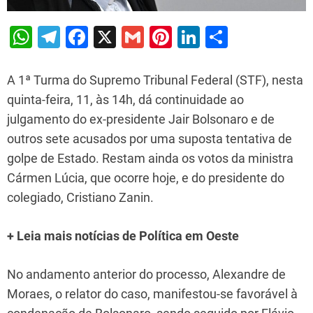
W
T
F
X
G
Pi
Li
S
h
el
a
m
nt
n
h
at
e
c
ai
er
k
ar
A 1ª Turma do Supremo Tribunal Federal (STF), nesta
s
gr
e
l
e
e
e
quinta-feira, 11, às 14h, dá continuidade ao
julgamento do ex-presidente Jair Bolsonaro e de
A
a
b
st
dI
outros sete acusados por uma suposta tentativa de
p
m
o
n
golpe de Estado. Restam ainda os votos da ministra
p
o
Cármen Lúcia, que ocorre hoje, e do presidente do
k
colegiado, Cristiano Zanin.
+ Leia mais notícias de Política em Oeste
No andamento anterior do processo, Alexandre de
Moraes, o relator do caso, manifestou-se favorável à