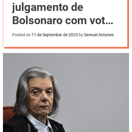
l
julgamento de
o
r
m
Bolsonaro com voto
o
d
de Cármen Lúcia
e
Posted on
11 de September de 2025
by
Samuel Antunes