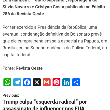
Silvio Navarro e Cristyan Costa publicada na Edição
286 da Revista Oeste
Por ter exercido a Presidência da República, uma
eventual condenação definitiva de Bolsonaro prevê
que ele cumpra pena em sala especial na Papuda, em
Brasília, ou na Superintendência da Polícia Federal, na
capital federal.
Fonte:
Revista Oeste
W
T
F
X
G
Pi
Li
S
h
el
a
m
nt
n
h
Previous:
P
at
e
c
ai
er
k
ar
Trump culpa “esquerda radical” por
s
gr
e
l
e
e
e
o
assassinato de influencer nos EUA