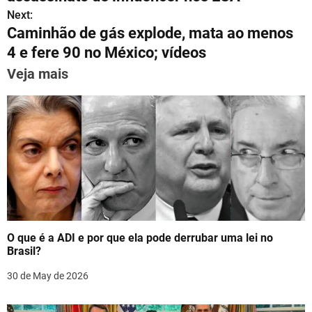
A
a
b
st
dI
s
Next:
p
m
o
n
Caminhão de gás explode, mata ao menos
t
p
o
4 e fere 90 no México; vídeos
n
k
Veja mais
a
v
i
g
a
t
O que é a ADI e por que ela pode derrubar uma lei no
i
Brasil?
o
30 de May de 2026
n