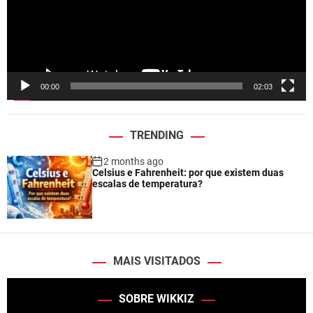
o
P
l
a
y
e
00:00
02:03
r
TRENDING
2 months ago
Celsius e Fahrenheit: por que existem duas
escalas de temperatura?
MAIS VISITADOS
SOBRE WIKKIZ