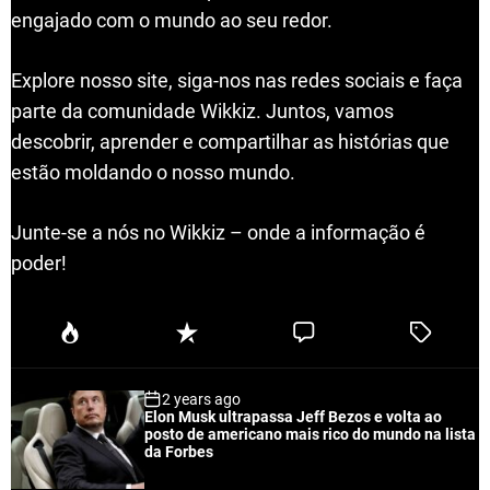
engajado com o mundo ao seu redor.
Explore nosso site, siga-nos nas redes sociais e faça
parte da comunidade Wikkiz. Juntos, vamos
descobrir, aprender e compartilhar as histórias que
estão moldando o nosso mundo.
Junte-se a nós no Wikkiz – onde a informação é
poder!
P
R
C
T
o
e
o
a
p
c
m
g
2 years ago
u
e
m
g
Elon Musk ultrapassa Jeff Bezos e volta ao
l
n
e
e
posto de americano mais rico do mundo na lista
a
t
n
d
da Forbes
r
t