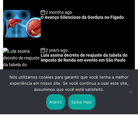
2 months ago
O Avanço Silencioso da Gordura no Fígado
2 years ago
Lula assina decreto de reajuste da tabela do
Imposto de Renda em evento em São Paulo
Nós utilizamos cookies para garantir que você tenha a melhor
experiência em nosso site. Se você continua a usar este site,
2 years ago
assumimos que você está satisfeito.
Lei Rouanet e Petrobras financiam evento em
que Lula pediu votos para Boulos
Aceito
Saiba mais
2 years ago
Os 20 Benefícios do Chá Verde