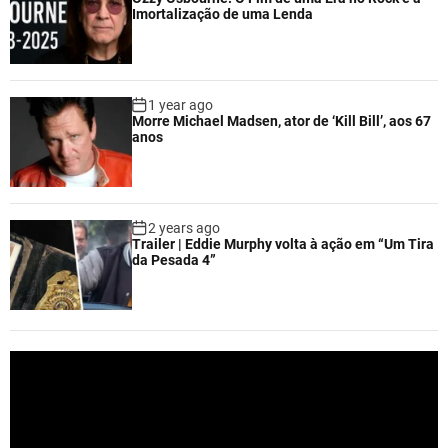
Imortalização de uma Lenda
1 year ago
Morre Michael Madsen, ator de ‘Kill Bill’, aos 67
anos
2 years ago
Trailer | Eddie Murphy volta à ação em “Um Tira
da Pesada 4”
V
i
d
e