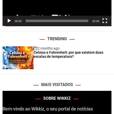
l
a
y
e
00:00
02:03
r
TRENDING
2 months ago
Celsius e Fahrenheit: por que existem duas
escalas de temperatura?
MAIS VISITADOS
SOBRE WIKKIZ
Bem-vindo ao Wikkiz, o seu portal de notícias