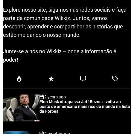
Explore nosso site, siga-nos nas redes sociais e faça
parte da comunidade Wikkiz. Juntos, vamos
descobrir, aprender e compartilhar as histórias que
estão moldando o nosso mundo.
Junte-se a nós no Wikkiz – onde a informação é
poder!
P
R
C
T
o
e
o
a
p
c
m
g
2 years ago
u
e
m
g
Elon Musk ultrapassa Jeff Bezos e volta ao
l
n
e
e
posto de americano mais rico do mundo na lista
a
t
n
d
da Forbes
r
t
2 months ago