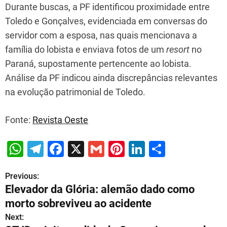
Durante buscas, a PF identificou proximidade entre
Toledo e Gonçalves, evidenciada em conversas do
servidor com a esposa, nas quais mencionava a
família do lobista e enviava fotos de um
resort
no
Paraná, supostamente pertencente ao lobista.
Análise da PF indicou ainda discrepâncias relevantes
na evolução patrimonial de Toledo.
Fonte:
Revista Oeste
W
T
F
X
G
Pi
Li
S
h
el
a
m
nt
n
h
Previous:
P
at
e
c
ai
er
k
ar
Elevador da Glória: alemão dado como
s
gr
e
l
e
e
e
o
morto sobreviveu ao acidente
A
a
b
st
dI
s
Next: