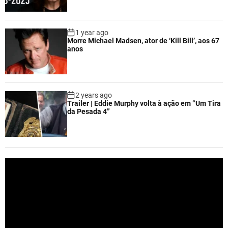
1 year ago
Morre Michael Madsen, ator de ‘Kill Bill’, aos 67
anos
2 years ago
Trailer | Eddie Murphy volta à ação em “Um Tira
da Pesada 4”
V
i
d
e
o
P