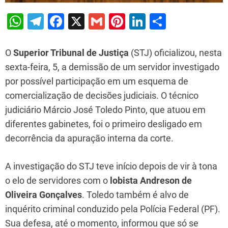
W
T
F
X
G
Pi
Li
S
h
el
a
m
nt
n
h
at
e
c
ai
er
k
ar
O
Superior Tribunal de Justiça
(STJ) oficializou, nesta
s
gr
e
l
e
e
e
sexta-feira, 5, a demissão de um servidor investigado
por possível participação em um esquema de
A
a
b
st
dI
comercialização de decisões judiciais. O técnico
p
m
o
n
judiciário Márcio José Toledo Pinto, que atuou em
p
o
diferentes gabinetes, foi o primeiro desligado em
k
decorrência da apuração interna da corte.
A investigação do STJ teve início depois de vir à tona
o elo de servidores com o
lobista Andreson de
Oliveira Gonçalves
. Toledo também é alvo de
inquérito criminal conduzido pela Polícia Federal (PF).
Sua defesa, até o momento, informou que só se