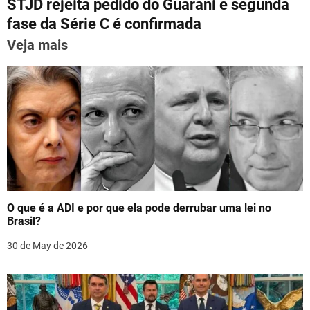
p
m
o
n
STJD rejeita pedido do Guarani e segunda
t
p
o
fase da Série C é confirmada
n
k
Veja mais
a
v
i
g
a
t
O que é a ADI e por que ela pode derrubar uma lei no
i
Brasil?
o
30 de May de 2026
n