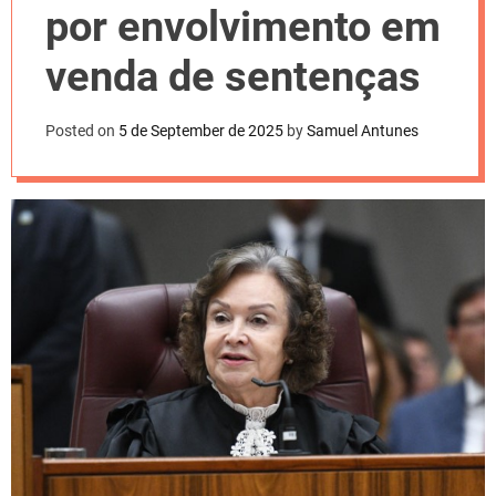
l
por envolvimento em
o
r
m
venda de sentenças
o
d
e
Posted on
5 de September de 2025
by
Samuel Antunes