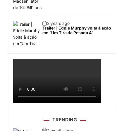
2 years ago
Trailer | Eddie Murphy volta à ação
em “Um Tira da Pesada 4”
TRENDING
2 months ago