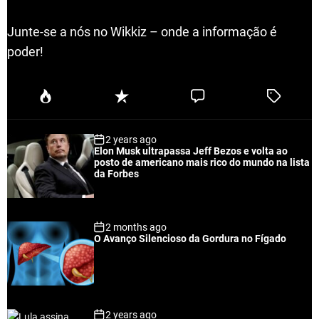
Junte-se a nós no Wikkiz – onde a informação é
poder!
P
R
C
T
o
e
o
a
p
c
m
g
2 years ago
u
e
m
g
Elon Musk ultrapassa Jeff Bezos e volta ao
l
n
e
e
posto de americano mais rico do mundo na lista
a
t
n
d
da Forbes
r
t
2 months ago
O Avanço Silencioso da Gordura no Fígado
2 years ago