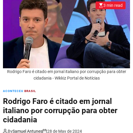
l
3 min read
o
r
m
o
d
e
Rodrigo Faro é citado em jornal italiano por corrupção para obter
cidadania - Wikkiz Portal de Notícias
ACONTECEU
BRASIL
Rodrigo Faro é citado em jornal
italiano por corrupção para obter
cidadania
By
Samuel Antunes
28 de May de 2024