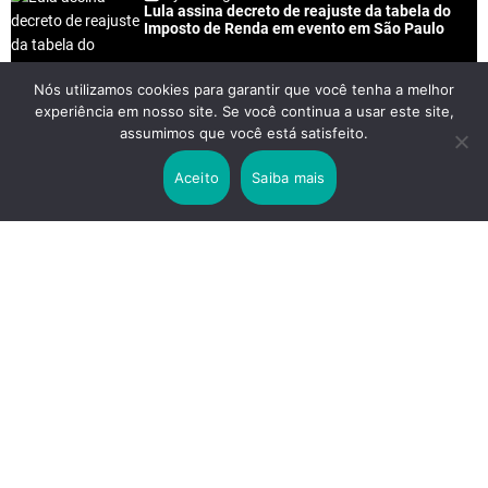
Lula assina decreto de reajuste da tabela do
Imposto de Renda em evento em São Paulo
Nós utilizamos cookies para garantir que você tenha a melhor
experiência em nosso site. Se você continua a usar este site,
2 years ago
assumimos que você está satisfeito.
Lei Rouanet e Petrobras financiam evento em
que Lula pediu votos para Boulos
Aceito
Saiba mais
2 years ago
Os 20 Benefícios do Chá Verde
LINKS IMPORTANTES
Política de Privacidade
Contato