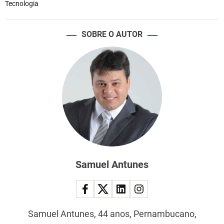
Tecnologia
a
r
a
SOBRE O AUTOR
o
b
t
e
r
c
i
d
a
d
a
n
Samuel Antunes
i
a
Samuel Antunes, 44 anos, Pernambucano,