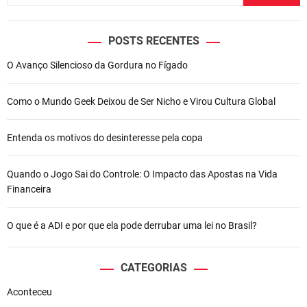
k
o
F
a
POSTS RECENTES
r
O Avanço Silencioso da Gordura no Fígado
o
é
c
Como o Mundo Geek Deixou de Ser Nicho e Virou Cultura Global
i
t
Entenda os motivos do desinteresse pela copa
a
d
o
Quando o Jogo Sai do Controle: O Impacto das Apostas na Vida
e
Financeira
m
j
O que é a ADI e por que ela pode derrubar uma lei no Brasil?
o
r
n
CATEGORIAS
a
Aconteceu
l