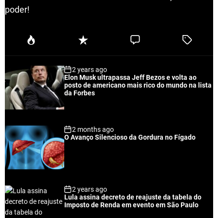
poder!
P
R
C
T
o
e
o
a
p
c
m
g
2 years ago
u
e
m
g
Elon Musk ultrapassa Jeff Bezos e volta ao
l
n
e
e
posto de americano mais rico do mundo na lista
a
t
n
d
da Forbes
r
t
2 months ago
O Avanço Silencioso da Gordura no Fígado
2 years ago
Lula assina decreto de reajuste da tabela do
Imposto de Renda em evento em São Paulo