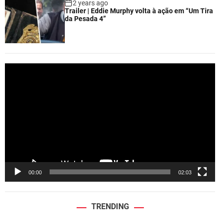
2 years ago
Trailer | Eddie Murphy volta à ação em “Um Tira
da Pesada 4”
V
i
d
e
o
P
l
a
y
e
00:00
02:03
r
TRENDING