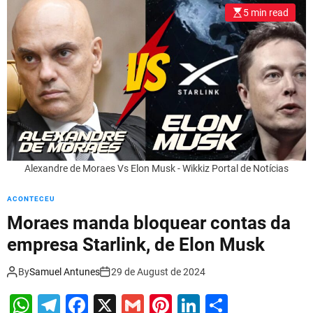
l
5 min read
o
r
m
o
d
e
Alexandre de Moraes Vs Elon Musk - Wikkiz Portal de Notícias
ACONTECEU
Moraes manda bloquear contas da
empresa Starlink, de Elon Musk
By
Samuel Antunes
29 de August de 2024
W
T
F
X
G
Pi
Li
S