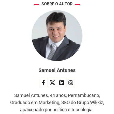
M
SOBRE O AUTOR
u
s
k
Samuel Antunes
Samuel Antunes, 44 anos, Pernambucano,
Graduado em Marketing, SEO do Grupo Wikkiz,
apaixonado por política e tecnologia.