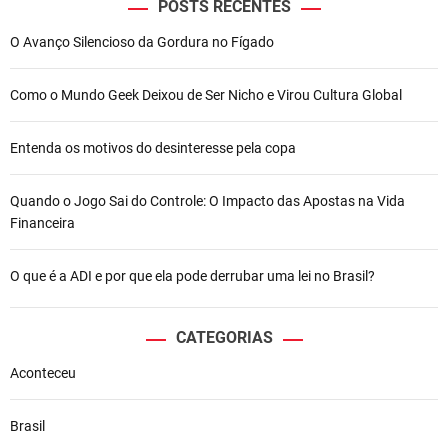
n
POSTS RECENTES
d
O Avanço Silencioso da Gordura no Fígado
a
b
l
Como o Mundo Geek Deixou de Ser Nicho e Virou Cultura Global
o
q
Entenda os motivos do desinteresse pela copa
u
e
a
Quando o Jogo Sai do Controle: O Impacto das Apostas na Vida
r
Financeira
c
o
O que é a ADI e por que ela pode derrubar uma lei no Brasil?
n
t
a
CATEGORIAS
s
Aconteceu
d
a
e
Brasil
m