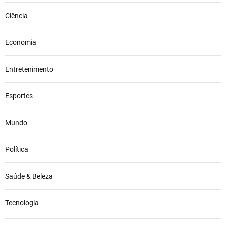
p
Ciência
r
e
s
Economia
a
S
Entretenimento
t
a
Esportes
r
l
i
Mundo
n
k
Política
,
d
e
Saúde & Beleza
E
l
Tecnologia
o
n