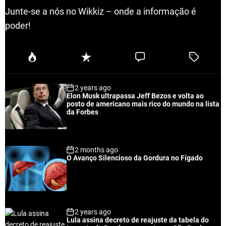
Junte-se a nós no Wikkiz – onde a informação é
poder!
P
R
C
T
o
e
o
a
p
c
m
g
2 years ago
u
e
m
g
Elon Musk ultrapassa Jeff Bezos e volta ao
l
n
e
e
posto de americano mais rico do mundo na lista
a
t
n
d
da Forbes
r
t
2 months ago
O Avanço Silencioso da Gordura no Fígado
2 years ago
Lula assina decreto de reajuste da tabela do