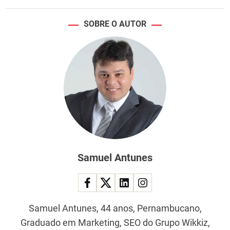
s
s
SOBRE O AUTOR
i
a
Samuel Antunes
Samuel Antunes, 44 anos, Pernambucano,
Graduado em Marketing, SEO do Grupo Wikkiz,