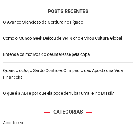
o
d
POSTS RECENTES
e
O Avanço Silencioso da Gordura no Fígado
s
e
r
Como o Mundo Geek Deixou de Ser Nicho e Virou Cultura Global
a
l
Entenda os motivos do desinteresse pela copa
v
o
d
Quando o Jogo Sai do Controle: O Impacto das Apostas na Vida
e
Financeira
s
a
O que é a ADI e por que ela pode derrubar uma lei no Brasil?
n
ç
õ
CATEGORIAS
e
Aconteceu
s
d