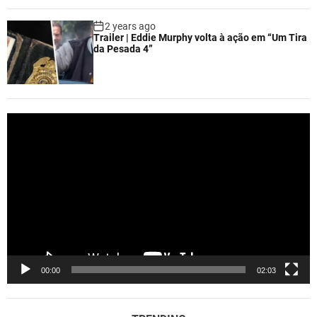
2 years ago
Trailer | Eddie Murphy volta à ação em “Um Tira
da Pesada 4”
V
i
d
e
o
P
l
a
y
e
00:00
02:03
r