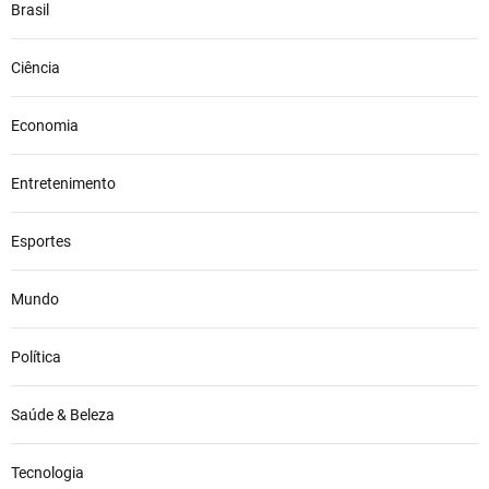
a
Brasil
O
T
Ciência
A
N
p
Economia
o
r
Entretenimento
n
e
Esportes
g
ó
c
Mundo
i
o
Política
s
c
o
Saúde & Beleza
m
R
Tecnologia
ú