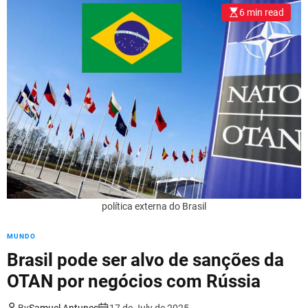
l
6 min read
o
r
m
o
d
e
política externa do Brasil
MUNDO
Brasil pode ser alvo de sanções da
OTAN por negócios com Rússia