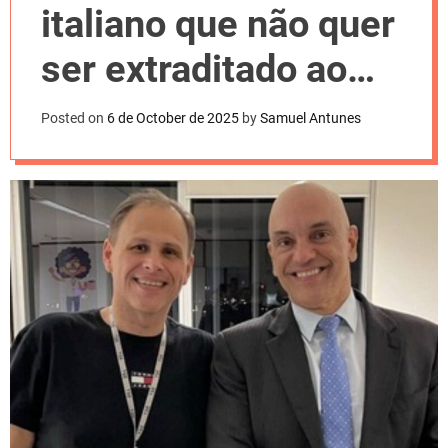
l
italiano que não quer
o
r
m
ser extraditado ao
o
d
Brasil
e
Posted on
6 de October de 2025
by
Samuel Antunes