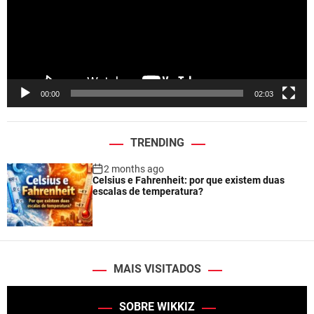
o
P
l
a
y
e
00:00
02:03
r
TRENDING
2 months ago
Celsius e Fahrenheit: por que existem duas
escalas de temperatura?
MAIS VISITADOS
SOBRE WIKKIZ