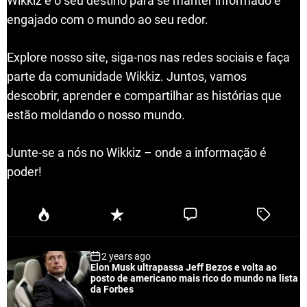
Wikkiz é o seu destino para se manter informado e
engajado com o mundo ao seu redor.
Explore nosso site, siga-nos nas redes sociais e faça
parte da comunidade Wikkiz. Juntos, vamos
descobrir, aprender e compartilhar as histórias que
estão moldando o nosso mundo.
Junte-se a nós no Wikkiz – onde a informação é
poder!
P
R
C
T
o
e
o
a
p
c
m
g
2 years ago
u
e
m
g
Elon Musk ultrapassa Jeff Bezos e volta ao
l
n
e
e
posto de americano mais rico do mundo na lista
a
t
n
d
da Forbes
r
t