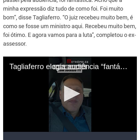
minha expressão diz tudo de como foi. Foi muito
bom”, disse Tagliaferro. “O juiz recebeu muito bem, é
como se fosse um ministro aqui. Recebeu muito bem,
foi ótimo. E agora vamos para a luta”, completou o ex-
assessor.
Tagliaferro é alvo de um pedido de extradição do
governo brasileiro, após determinação de Moraes, em
razão do vazamento de conversas entre assessores
do ministro.
Ele foi denunciado pela Procuradoria-Geral da
República (PGR) pelos crimes de violação de sigilo
funcional, coação no curso do processo, obstrução de