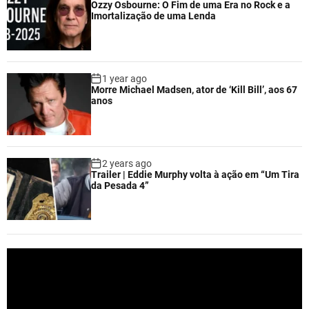
Ozzy Osbourne: O Fim de uma Era no Rock e a
Imortalização de uma Lenda
1 year ago
Morre Michael Madsen, ator de ‘Kill Bill’, aos 67
anos
2 years ago
Trailer | Eddie Murphy volta à ação em “Um Tira
da Pesada 4”
V
i
d
e