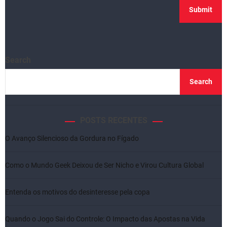
Search
Search
POSTS RECENTES
O Avanço Silencioso da Gordura no Fígado
Como o Mundo Geek Deixou de Ser Nicho e Virou Cultura Global
Entenda os motivos do desinteresse pela copa
Quando o Jogo Sai do Controle: O Impacto das Apostas na Vida