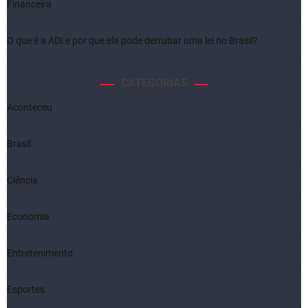
Financeira
O que é a ADI e por que ela pode derrubar uma lei no Brasil?
CATEGORIAS
Aconteceu
Brasil
Ciência
Economia
Entretenimento
Esportes