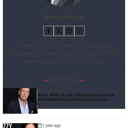
Samuel Antunes
Samuel Antunes, 44 anos, Pernambucano,
Graduado em Marketing, SEO do Grupo Wikkiz,
apaixonado por política e tecnologia.
HOT TOPIC
1 year ago
Bruce Willis: A Luta Silenciosa do Ícone de
Hollywood Contra a Doença Avançada
1 year ago