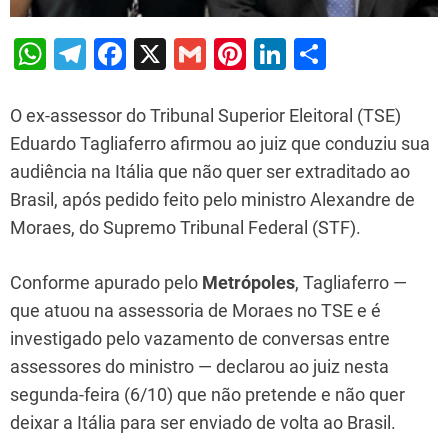
W
T
F
X
G
Pi
Li
S
h
el
a
m
nt
n
h
at
e
c
ai
er
k
ar
O ex-assessor do Tribunal Superior Eleitoral (TSE)
s
gr
e
l
e
e
e
Eduardo Tagliaferro afirmou ao juiz que conduziu sua
audiência na Itália que não quer ser extraditado ao
A
a
b
st
dI
Brasil, após pedido feito pelo ministro Alexandre de
p
m
o
n
Moraes, do Supremo Tribunal Federal (STF).
p
o
k
Conforme apurado pelo
Metrópoles
, Tagliaferro —
que atuou na assessoria de Moraes no TSE e é
investigado pelo vazamento de conversas entre
assessores do ministro — declarou ao juiz nesta
segunda-feira (6/10) que não pretende e não quer
deixar a Itália para ser enviado de volta ao Brasil.