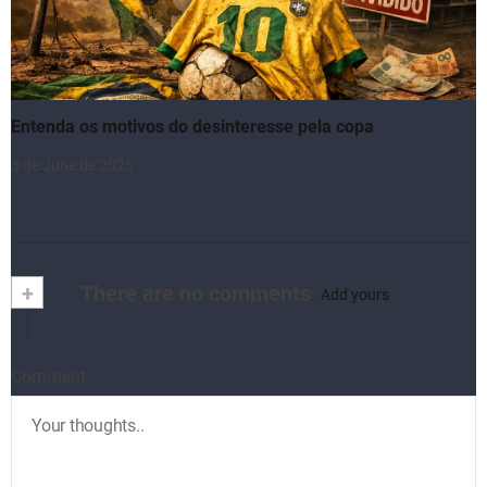
Entenda os motivos do desinteresse pela copa
3 de June de 2026
+
There are no comments
Add yours
Comment