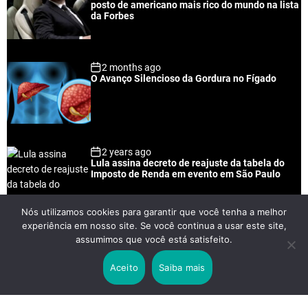
l
n
e
e
posto de americano mais rico do mundo na lista
a
t
n
d
da Forbes
r
t
2 months ago
O Avanço Silencioso da Gordura no Fígado
2 years ago
Lula assina decreto de reajuste da tabela do
Imposto de Renda em evento em São Paulo
Nós utilizamos cookies para garantir que você tenha a melhor
experiência em nosso site. Se você continua a usar este site,
2 years ago
assumimos que você está satisfeito.
Lei Rouanet e Petrobras financiam evento em
que Lula pediu votos para Boulos
Aceito
Saiba mais