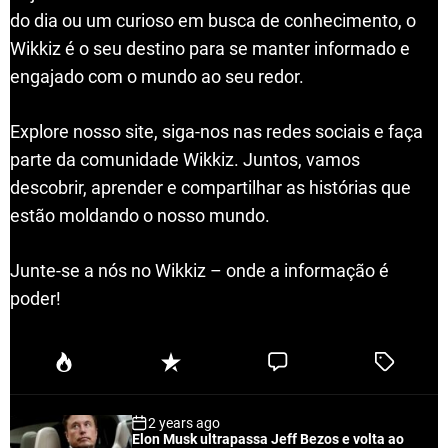
do dia ou um curioso em busca de conhecimento, o
Wikkiz é o seu destino para se manter informado e
engajado com o mundo ao seu redor.
Explore nosso site, siga-nos nas redes sociais e faça
parte da comunidade Wikkiz. Juntos, vamos
descobrir, aprender e compartilhar as histórias que
estão moldando o nosso mundo.
Junte-se a nós no Wikkiz – onde a informação é
poder!
P
R
C
T
o
e
o
a
p
c
m
g
2 years ago
u
e
m
g
Elon Musk ultrapassa Jeff Bezos e volta ao