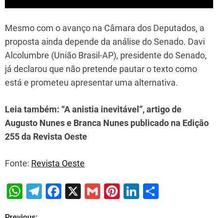
Mesmo com o avanço na Câmara dos Deputados, a
proposta ainda depende da análise do Senado. Davi
Alcolumbre (União Brasil-AP), presidente do Senado,
já declarou que não pretende pautar o texto como
está e prometeu apresentar uma alternativa.
Leia também:
“A anistia inevitável”
, artigo de
Augusto Nunes e Branca Nunes publicado na Edição
255 da Revista Oeste
Fonte:
Revista Oeste
W
T
F
X
G
Pi
Li
S
h
el
a
m
nt
n
h
Previous: