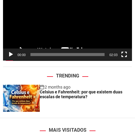
d
e
o
P
l
a
y
e
00:00
02:03
r
TRENDING
2 months ago
Celsius e Fahrenheit: por que existem duas
escalas de temperatura?
MAIS VISITADOS