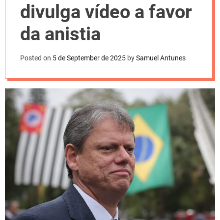
l
divulga vídeo a favor
o
r
m
da anistia
o
d
e
Posted on
5 de September de 2025
by
Samuel Antunes