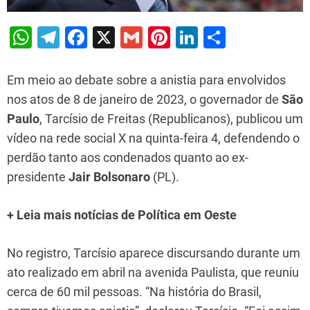
W
T
F
X
G
Pi
Li
S
h
el
a
m
nt
n
h
at
e
c
ai
er
k
ar
Em meio ao debate sobre a anistia para envolvidos
s
gr
e
l
e
e
e
nos atos de 8 de janeiro de 2023, o governador de
São
Paulo
, Tarcísio de Freitas (Republicanos), publicou um
A
a
b
st
dI
vídeo na rede social X na quinta-feira 4, defendendo o
p
m
o
n
perdão tanto aos condenados quanto ao ex-
p
o
presidente
Jair Bolsonaro
(PL).
k
+ Leia mais notícias de Política em Oeste
No registro, Tarcísio aparece discursando durante um
ato realizado em abril na avenida Paulista, que reuniu
cerca de 60 mil pessoas. “Na história do Brasil,