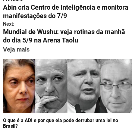
P
at
e
c
ai
er
k
ar
Abin cria Centro de Inteligência e monitora
s
gr
e
l
e
e
e
o
manifestações do 7/9
A
a
b
st
dI
s
Next:
p
m
o
n
Mundial de Wushu: veja rotinas da manhã
t
p
o
do dia 5/9 na Arena Taolu
n
k
Veja mais
a
v
i
g
a
t
O que é a ADI e por que ela pode derrubar uma lei no
i
Brasil?