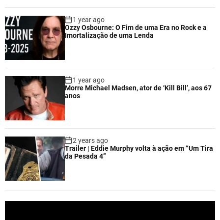
1 year ago
Ozzy Osbourne: O Fim de uma Era no Rock e a
Imortalização de uma Lenda
1 year ago
Morre Michael Madsen, ator de ‘Kill Bill’, aos 67
anos
2 years ago
Trailer | Eddie Murphy volta à ação em “Um Tira
da Pesada 4”
V
i