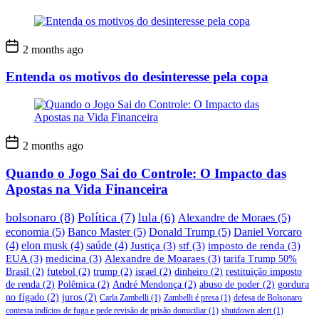
2 months ago
Entenda os motivos do desinteresse pela copa
2 months ago
Quando o Jogo Sai do Controle: O Impacto das
Apostas na Vida Financeira
bolsonaro
(8)
Política
(7)
lula
(6)
Alexandre de Moraes
(5)
economia
(5)
Banco Master
(5)
Donald Trump
(5)
Daniel Vorcaro
(4)
elon musk
(4)
saúde
(4)
Justiça
(3)
stf
(3)
imposto de renda
(3)
EUA
(3)
medicina
(3)
Alexandre de Moaraes
(3)
tarifa Trump 50%
Brasil
(2)
futebol
(2)
trump
(2)
israel
(2)
dinheiro
(2)
restituição imposto
de renda
(2)
Polêmica
(2)
André Mendonça
(2)
abuso de poder
(2)
gordura
no fígado
(2)
juros
(2)
Carla Zambelli
(1)
Zambelli é presa
(1)
defesa de Bolsonaro
contesta indícios de fuga e pede revisão de prisão domiciliar
(1)
shutdown alert
(1)