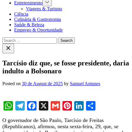
Show
Entretenimento
sub
Viagens & Turismo
menu
Ciência
Culinária & Gastronomia
Saúde & Beleza
Emprego & Oportunidade
Search
for:
Close
search
Tarcísio diz que, se fosse presidente, daria
indulto a Bolsonaro
Posted on
30 de August de 2025
by
Samuel Antunes
WhatsApp
Telegram
Facebook
X
Gmail
Pinterest
LinkedIn
Share
O governador de São Paulo, Tarcísio de Freitas
(Republicanos), afirmou, nesta sexta-feira, 29, que, se