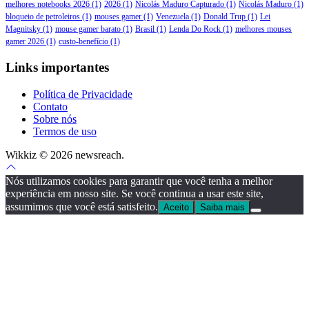
melhores notebooks 2026
(1)
2026
(1)
Nicolás Maduro Capturado
(1)
Nicolás Maduro
(1)
bloqueio de petroleiros
(1)
mouses gamer
(1)
Venezuela
(1)
Donald Trup
(1)
Lei
Magnitsky
(1)
mouse gamer barato
(1)
Brasil
(1)
Lenda Do Rock
(1)
melhores mouses
gamer 2026
(1)
custo-benefício
(1)
Links importantes
Política de Privacidade
Contato
Sobre nós
Termos de uso
Wikkiz © 2026 newsreach.
Scroll
to
Nós utilizamos cookies para garantir que você tenha a melhor
top
experiência em nosso site. Se você continua a usar este site,
assumimos que você está satisfeito.
Aceito
Saiba mais