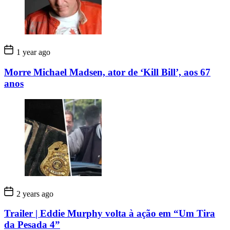
1 year ago
Morre Michael Madsen, ator de ‘Kill Bill’, aos 67
anos
2 years ago
Trailer | Eddie Murphy volta à ação em “Um Tira
da Pesada 4”