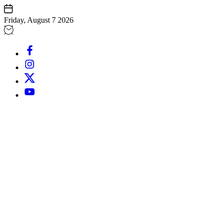
Skip
to
Friday, August 7 2026
content
Facebook
Instagram
Twitter
Youtube