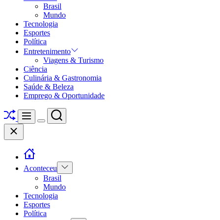
Brasil
Mundo
Tecnologia
Esportes
Política
Entretenimento
Viagens & Turismo
Ciência
Culinária & Gastronomia
Saúde & Beleza
Emprego & Oportunidade
Shuffle
Search
Menu
Switch
Close
color
mode
Show
Aconteceu
sub
Brasil
menu
Mundo
Tecnologia
Esportes
Política