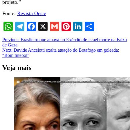
projeto.”
Fonte:
Revista Oeste
WhatsApp
Telegram
Facebook
X
Gmail
Pinterest
LinkedIn
Share
Post
Previous:
Brasileiro que atuava no Exército de Israel morre na Faixa
de Gaza
navigation
Next:
Davide Ancelotti exalta atuação do Botafogo em goleada:
“Bom futebol”
Veja mais