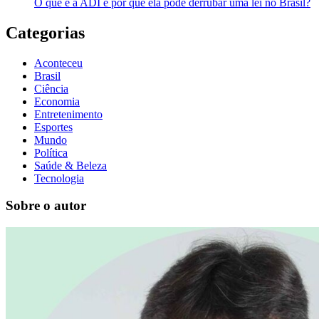
O que é a ADI e por que ela pode derrubar uma lei no Brasil?
Categorias
Aconteceu
Brasil
Ciência
Economia
Entretenimento
Esportes
Mundo
Política
Saúde & Beleza
Tecnologia
Sobre o autor