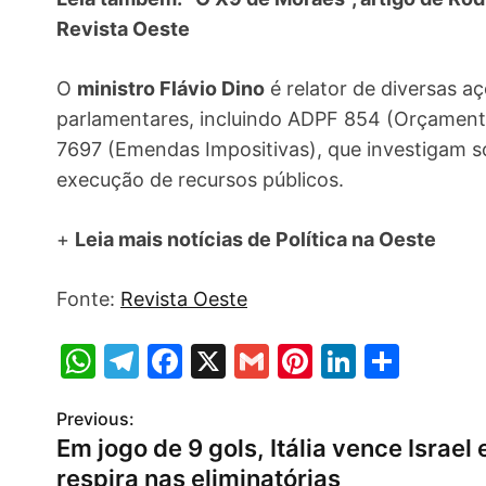
Revista Oeste
O
ministro Flávio Dino
é relator de diversas 
parlamentares, incluindo ADPF 854 (Orçament
7697 (Emendas Impositivas), que investigam s
execução de recursos públicos.
+
Leia mais notícias de
Política
na Oeste
Fonte:
Revista Oeste
W
T
F
X
G
Pi
Li
S
h
el
a
m
nt
n
h
Previous:
P
at
e
c
ai
er
k
ar
Em jogo de 9 gols, Itália vence Israel 
s
gr
e
l
e
e
e
o
respira nas eliminatórias