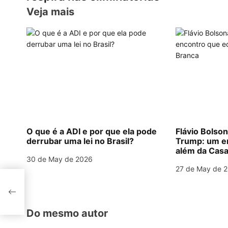
A
a
b
st
dI
s
Veja mais
p
m
o
n
t
p
o
n
k
a
v
i
g
O que é a ADI e por que ela pode
Flávio Bolso
derrubar uma lei no Brasil?
Trump: um e
a
além da Casa
30 de May de 2026
t
27 de May de 
i
srael
o
Do mesmo autor
n