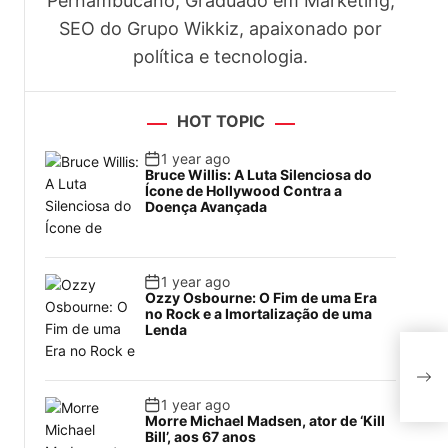
Pernambucano, Graduado em Marketing,
SEO do Grupo Wikkiz, apaixonado por
política e tecnologia.
HOT TOPIC
1 year ago
Bruce Willis: A Luta Silenciosa do
Ícone de Hollywood Contra a
Doença Avançada
1 year ago
Ozzy Osbourne: O Fim de uma Era
no Rock e a Imortalização de uma
Lenda
Méxi
ao 
Víd
1 year ago
Morre Michael Madsen, ator de ‘Kill
Bill’, aos 67 anos