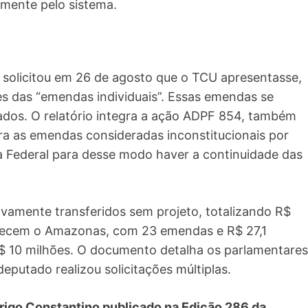
mente pelo sistema.
, solicitou em 26 de agosto que o TCU apresentasse,
hes das “emendas individuais”. Essas emendas se
ados. O relatório integra a ação ADPF 854, também
a as emendas consideradas inconstitucionais por
a Federal para desse modo haver a continuidade das
ivamente transferidos sem projeto, totalizando R$
recem o Amazonas, com 23 emendas e R$ 27,1
$ 10 milhões. O documento detalha os parlamentares
eputado realizou solicitações múltiplas.
drigo Constantino publicado na Edição 286 da