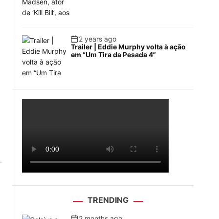
2 years ago
Trailer | Eddie Murphy volta à ação
em “Um Tira da Pesada 4”
TRENDING
2 months ago