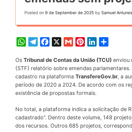
t
k
n
h
e
Posted on
9 de September de 2025
by
Samuel Antune
k
a
r
e
r
e
d
e
W
T
F
X
G
Pi
Li
S
s
I
h
el
a
m
nt
n
h
t
n
at
e
c
ai
er
k
ar
Os
Tribunal de Contas da União (TCU)
enviou 
s
gr
e
l
e
e
e
(STF) relatório sobre emendas parlamentares
cadastro na plataforma
TransfereGov.br
, a a
A
a
b
st
dI
período de 2020 a 2024. De acordo com os regi
p
m
o
n
existência de propostas formais.
p
o
k
No total, a plataforma indica a solicitação d
cadastrado”. Dentro deste volume, 148 projet
dos recursos. Outros 685 projetos, correspond