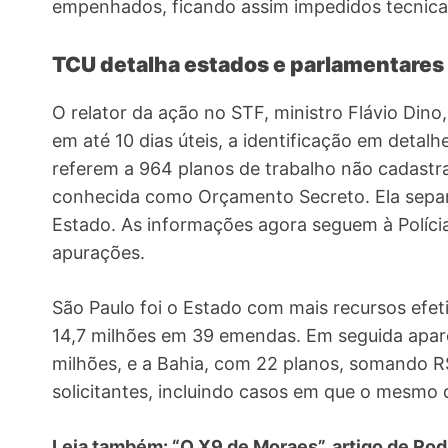
empenhados, ficando assim impedidos tecnica
TCU detalha estados e parlamentares
O relator da ação no STF, ministro Flávio Dino
em até 10 dias úteis, a identificação em detal
referem a 964 planos de trabalho não cadastr
conhecida como Orçamento Secreto. Ela separ
Estado. As informações agora seguem à Políci
apurações.
São Paulo foi o Estado com mais recursos efet
14,7 milhões em 39 emendas. Em seguida apa
milhões, e a Bahia, com 22 planos, somando R
solicitantes, incluindo casos em que o mesmo d
Leia também:
“O X9 de Moraes”
, artigo de Ro