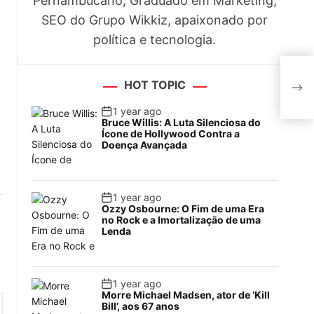
Pernambucano, Graduado em Marketing,
SEO do Grupo Wikkiz, apaixonado por
política e tecnologia.
Códi
HOT TOPIC
fun
1 year ago
Bruce Willis: A Luta Silenciosa do
Ícone de Hollywood Contra a
Doença Avançada
1 year ago
Ozzy Osbourne: O Fim de uma Era
no Rock e a Imortalização de uma
Lenda
1 year ago
Morre Michael Madsen, ator de ‘Kill
Bill’, aos 67 anos