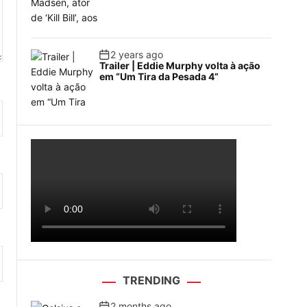
2 years ago
Trailer | Eddie Murphy volta à ação
em “Um Tira da Pesada 4”
TRENDING
2 months ago