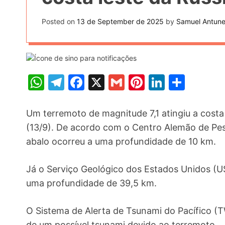
t
k
n
h
e
Posted on
13 de September de 2025
by
Samuel Antun
k
a
r
e
r
e
d
e
s
I
W
T
F
X
G
Pi
Li
S
t
n
h
el
a
m
nt
n
h
at
e
c
ai
er
k
ar
Um terremoto de magnitude 7,1 atingiu a cost
s
gr
e
l
e
e
e
(13/9). De acordo com o Centro Alemão de Pes
abalo ocorreu a uma profundidade de 10 km.
A
a
b
st
dI
p
m
o
n
Já o Serviço Geológico dos Estados Unidos (U
p
o
uma profundidade de 39,5 km.
k
O Sistema de Alerta de Tsunami do Pacífico (
de um possível tsunami devido ao terremoto.