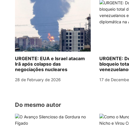
t
p
o
n
k
a
v
i
g
URGENTE: EUA e Israel atacam
URGENTE: Do
Irã após colapso das
bloqueio tota
a
negociações nucleares
venezuelanos 
diplomática 
t
28 de February de 2026
17 de Decembe
i
o
Do mesmo autor
n