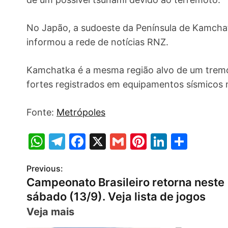
No Japão, a sudoeste da Península de Kamchat
informou a rede de notícias RNZ.
Kamchatka é a mesma região alvo de um tremo
fortes registrados em equipamentos sísmicos
Fonte:
Metrópoles
W
T
F
X
G
Pi
Li
S
h
el
a
m
nt
n
h
Previous:
P
at
e
c
ai
er
k
ar
Campeonato Brasileiro retorna neste
s
gr
e
l
e
e
e
o
sábado (13/9). Veja lista de jogos
A
a
b
st
dI
s
Veja mais
p
m
o
n