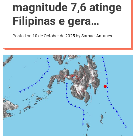
l
magnitude 7,6 atinge
o
r
m
Filipinas e gera
o
d
alerta de tsunami
e
Posted on
10 de October de 2025
by
Samuel Antunes