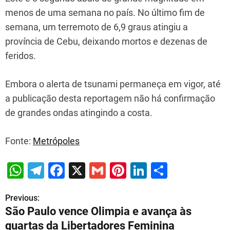
menos de uma semana no país. No último fim de
semana, um terremoto de 6,9 graus atingiu a
província de Cebu, deixando mortos e dezenas de
feridos.
Embora o alerta de tsunami permaneça em vigor, até
a publicação desta reportagem não há confirmação
de grandes ondas atingindo a costa.
Fonte:
Metrópoles
W
T
F
X
G
Pi
Li
S
h
el
a
m
nt
n
h
Previous:
P
at
e
c
ai
er
k
ar
São Paulo vence Olimpia e avança às
s
gr
e
l
e
e
e
o
quartas da Libertadores Feminina