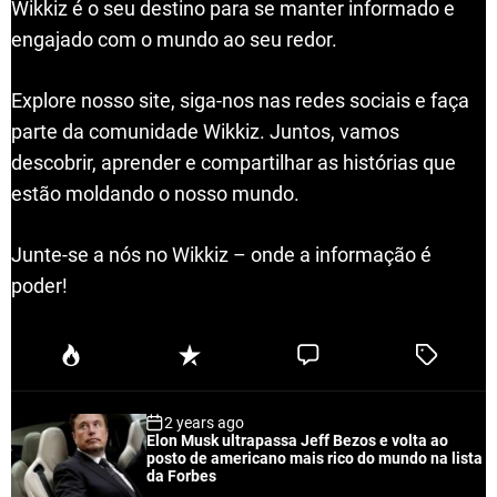
Wikkiz é o seu destino para se manter informado e
engajado com o mundo ao seu redor.
Explore nosso site, siga-nos nas redes sociais e faça
parte da comunidade Wikkiz. Juntos, vamos
descobrir, aprender e compartilhar as histórias que
estão moldando o nosso mundo.
Junte-se a nós no Wikkiz – onde a informação é
poder!
P
R
C
T
o
e
o
a
p
c
m
g
2 years ago
u
e
m
g
Elon Musk ultrapassa Jeff Bezos e volta ao
l
n
e
e
posto de americano mais rico do mundo na lista
a
t
n
d
da Forbes