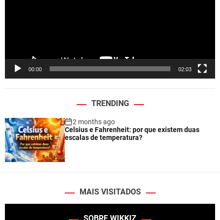
o
P
l
a
y
e
00:00
02:03
r
TRENDING
2 months ago
Celsius e Fahrenheit: por que existem duas
escalas de temperatura?
MAIS VISITADOS
SOBRE WIKKIZ