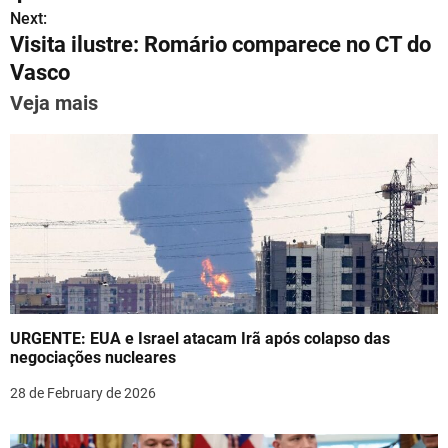
A
a
b
st
dI
s
Next:
p
m
o
n
Visita ilustre: Romário comparece no CT do
t
p
o
Vasco
n
k
Veja mais
a
v
i
g
a
t
URGENTE: EUA e Israel atacam Irã após colapso das
i
negociações nucleares
o
28 de February de 2026
n