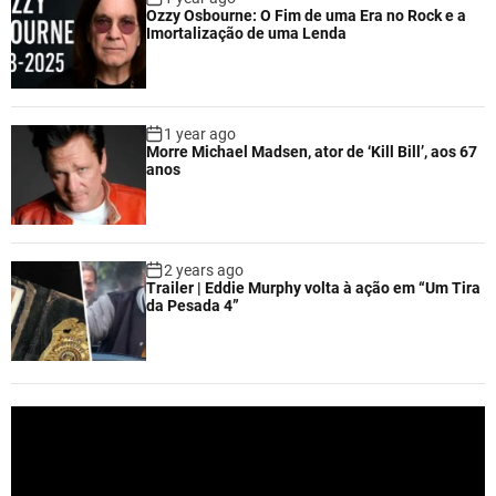
Ozzy Osbourne: O Fim de uma Era no Rock e a
Imortalização de uma Lenda
1 year ago
Morre Michael Madsen, ator de ‘Kill Bill’, aos 67
anos
2 years ago
Trailer | Eddie Murphy volta à ação em “Um Tira
da Pesada 4”
V
i
d
e