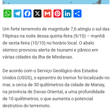
W
T
F
X
G
Pi
Li
S
h
el
a
m
nt
n
h
at
e
c
ai
er
k
ar
Um forte terremoto de magnitude 7,6 atingiu o sul das
s
gr
e
l
e
e
e
Filipinas na noite dessa quinta-feira (9/10) – manhã
de sexta-feira (10/10) no horário local. O abalo
A
a
b
st
dI
sísmico provocou alerta de tsunami e pânico em
p
m
o
n
várias cidades da ilha de Mindanao.
p
o
k
De acordo com o Serviço Geológico dos Estados
Unidos (USGS), o epicentro do tremor foi localizado no
mar, a cerca de 30 quilômetros da cidade de Manay,
na província de Davao Oriental, a uma profundidade
de 10 quilômetros, o que aumenta o potencial
destrutivo do terremoto.