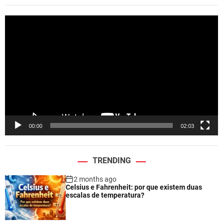
V
i
d
e
o
P
l
a
y
e
00:00
02:03
r
TRENDING
2 months ago
Celsius e Fahrenheit: por que existem duas
escalas de temperatura?