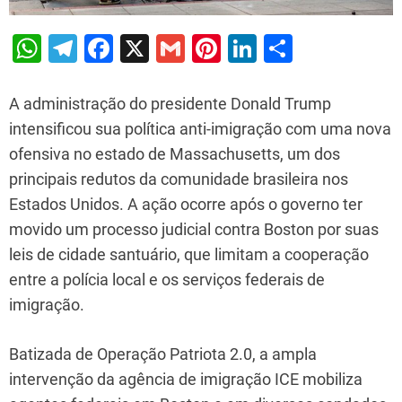
W
T
F
X
G
Pi
Li
S
h
el
a
m
nt
n
h
at
e
c
ai
er
k
ar
A administração do presidente Donald Trump
s
gr
e
l
e
e
e
intensificou sua política anti-imigração com uma nova
ofensiva no estado de Massachusetts, um dos
A
a
b
st
dI
principais redutos da comunidade brasileira nos
p
m
o
n
Estados Unidos. A ação ocorre após o governo ter
p
o
movido um processo judicial contra Boston por suas
k
leis de cidade santuário, que limitam a cooperação
entre a polícia local e os serviços federais de
imigração.
Batizada de Operação Patriota 2.0, a ampla
intervenção da agência de imigração ICE mobiliza