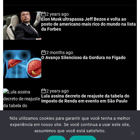
o
e
o
a
p
c
m
g
2 years ago
u
e
m
g
Elon Musk ultrapassa Jeff Bezos e volta ao
l
n
e
e
posto de americano mais rico do mundo na lista
a
t
n
d
da Forbes
r
t
2 months ago
O Avanço Silencioso da Gordura no Fígado
2 years ago
Lula assina decreto de reajuste da tabela do
Imposto de Renda em evento em São Paulo
Nós utilizamos cookies para garantir que você tenha a melhor
experiência em nosso site. Se você continua a usar este site,
2 years ago
assumimos que você está satisfeito.
Lei Rouanet e Petrobras financiam evento em
que Lula pediu votos para Boulos