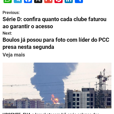
h
el
a
m
nt
n
h
Previous:
P
at
e
c
ai
er
k
ar
Série D: confira quanto cada clube faturou
s
gr
e
l
e
e
e
o
ao garantir o acesso
A
a
b
st
dI
s
Next:
p
m
o
n
Boulos já posou para foto com líder do PCC
t
p
o
presa nesta segunda
n
k
Veja mais
a
v
i
g
a
t