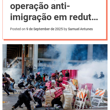
l
operação anti-
o
r
m
imigração em reduto
o
d
de brasileiros
e
Posted on
9 de September de 2025
by
Samuel Antunes