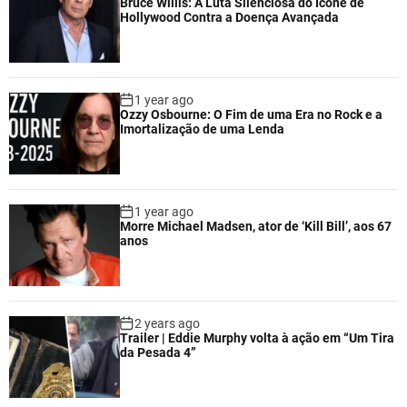
Bruce Willis: A Luta Silenciosa do Ícone de
Hollywood Contra a Doença Avançada
1 year ago
Ozzy Osbourne: O Fim de uma Era no Rock e a
Imortalização de uma Lenda
1 year ago
Morre Michael Madsen, ator de ‘Kill Bill’, aos 67
anos
2 years ago
Trailer | Eddie Murphy volta à ação em “Um Tira
da Pesada 4”