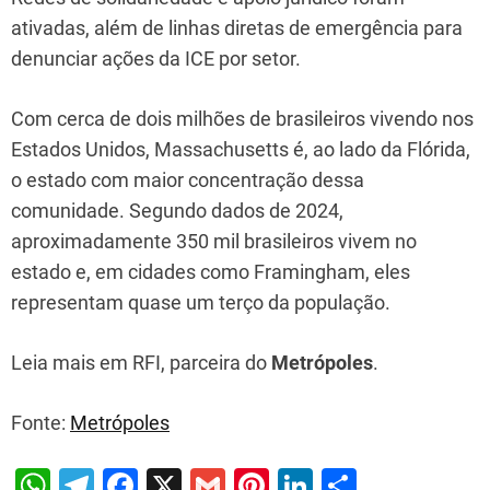
ativadas, além de linhas diretas de emergência para
denunciar ações da ICE por setor.
Com cerca de dois milhões de brasileiros vivendo nos
Estados Unidos, Massachusetts é, ao lado da Flórida,
o estado com maior concentração dessa
comunidade. Segundo dados de 2024,
aproximadamente 350 mil brasileiros vivem no
estado e, em cidades como Framingham, eles
representam quase um terço da população.
Leia mais em RFI, parceira do
Metrópoles
.
Fonte:
Metrópoles
W
T
F
X
G
Pi
Li
S