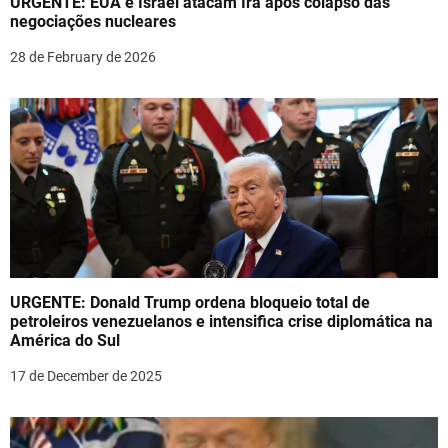
URGENTE: EUA e Israel atacam Irã após colapso das
i
negociações nucleares
o
28 de February de 2026
n
URGENTE: Donald Trump ordena bloqueio total de
petroleiros venezuelanos e intensifica crise diplomática na
América do Sul
17 de December de 2025