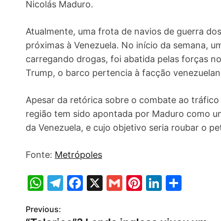
Nicolás Maduro.
Atualmente, uma frota de navios de guerra dos
próximas à Venezuela. No início da semana, 
carregando drogas, foi abatida pelas forças 
Trump, o barco pertencia à facção venezuela
Apesar da retórica sobre o combate ao tráfico
região tem sido apontada por Maduro como uma
da Venezuela, e cujo objetivo seria roubar o pe
Fonte:
Metrópoles
W
T
F
X
G
Pi
Li
S
h
el
a
m
nt
n
h
Previous:
P
at
e
c
ai
er
k
ar