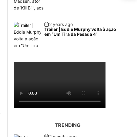
2 years ago
Trailer | Eddie Murphy volta à ação
em “Um Tira da Pesada 4”
TRENDING
2 months ago