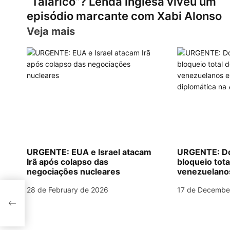
“Talarico”? Lenda inglesa viveu um
s
gr
e
l
e
e
e
o
episódio marcante com Xabi Alonso
A
a
b
st
dI
s
Veja mais
p
m
o
n
t
p
o
n
k
a
v
i
g
URGENTE: EUA e Israel atacam
URGENTE: Do
Irã após colapso das
bloqueio tota
a
negociações nucleares
venezuelanos 
diplomática 
t
28 de February de 2026
17 de Decembe
 um
i
onso
o