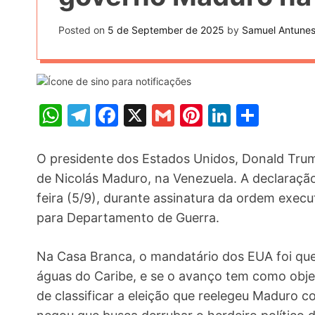
t
k
n
h
e
Posted on
5 de September de 2025
by
Samuel Antune
k
a
r
e
r
e
d
e
s
I
W
T
F
X
G
Pi
Li
S
t
n
h
el
a
m
nt
n
h
at
e
c
ai
er
k
ar
O presidente dos Estados Unidos, Donald Tru
s
gr
e
l
e
e
e
de Nicolás Maduro, na Venezuela. A declaraçã
feira (5/9), durante assinatura da ordem ex
A
a
b
st
dI
para Departamento de Guerra.
p
m
o
n
p
o
Na Casa Branca, o mandatário dos EUA foi que
k
águas do Caribe, e se o avanço tem como obj
de classificar a eleição que reelegeu Maduro 