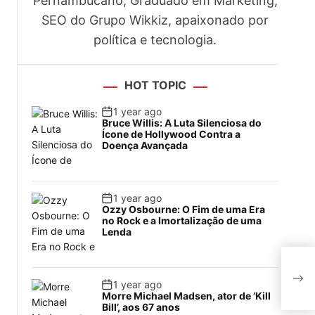
Pernambucano, Graduado em Marketing,
SEO do Grupo Wikkiz, apaixonado por
política e tecnologia.
HOT TOPIC
1 year ago
Bruce Willis: A Luta Silenciosa do
Ícone de Hollywood Contra a
Doença Avançada
1 year ago
Ozzy Osbourne: O Fim de uma Era
.
no Rock e a Imortalização de uma
Lenda
Alun
romp
1 year ago
Morre Michael Madsen, ator de ‘Kill
Bill’, aos 67 anos