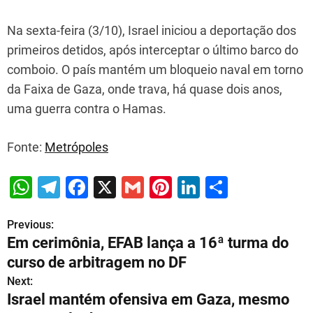
Na sexta-feira (3/10), Israel iniciou a deportação dos
primeiros detidos, após interceptar o último barco do
comboio. O país mantém um bloqueio naval em torno
da Faixa de Gaza, onde trava, há quase dois anos,
uma guerra contra o Hamas.
Fonte:
Metrópoles
W
T
F
X
G
Pi
Li
S
h
el
a
m
nt
n
h
Previous:
P
at
e
c
ai
er
k
ar
Em cerimônia, EFAB lança a 16ª turma do
s
gr
e
l
e
e
e
o
curso de arbitragem no DF
A
a
b
st
dI
s
Next:
p
m
o
n
Israel mantém ofensiva em Gaza, mesmo
t