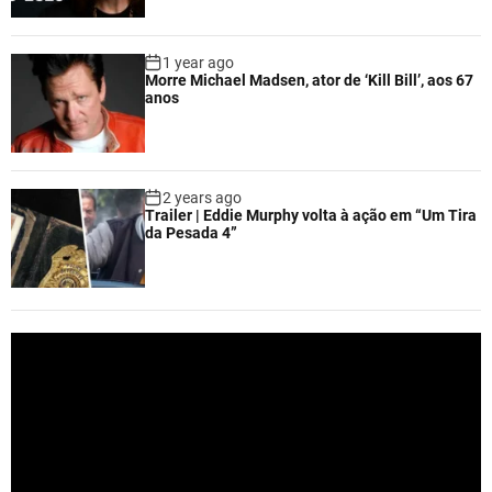
1 year ago
Morre Michael Madsen, ator de ‘Kill Bill’, aos 67
anos
2 years ago
Trailer | Eddie Murphy volta à ação em “Um Tira
da Pesada 4”
V
i
d
e
o
P
l