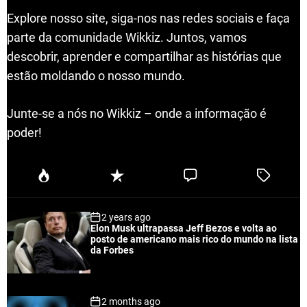
Explore nosso site, siga-nos nas redes sociais e faça
parte da comunidade Wikkiz. Juntos, vamos
descobrir, aprender e compartilhar as histórias que
estão moldando o nosso mundo.
Junte-se a nós no Wikkiz – onde a informação é
poder!
P
R
C
T
o
e
o
a
p
c
m
g
2 years ago
u
e
m
g
Elon Musk ultrapassa Jeff Bezos e volta ao
l
n
e
e
posto de americano mais rico do mundo na lista
a
t
n
d
da Forbes
r
t
2 months ago