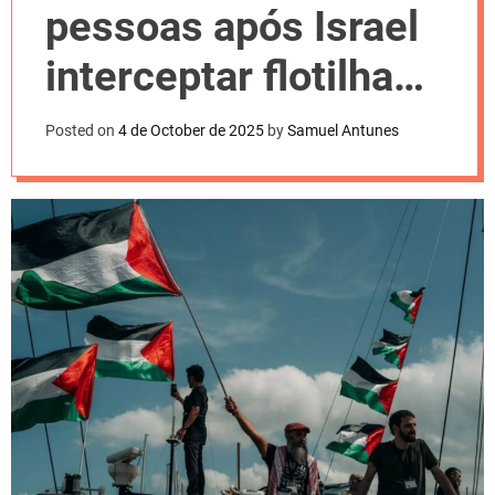
l
pessoas após Israel
o
r
m
interceptar flotilha
o
d
para Gaza
e
Posted on
4 de October de 2025
by
Samuel Antunes