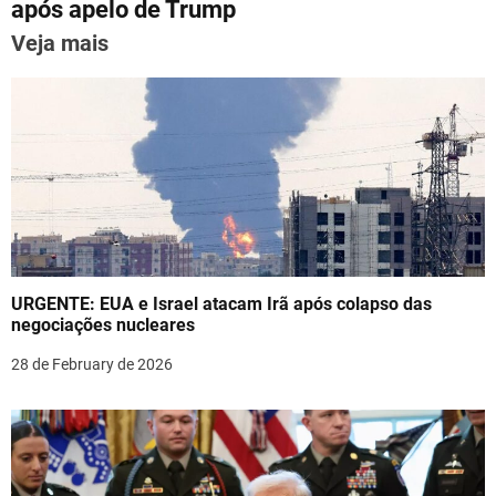
p
o
após apelo de Trump
n
k
Veja mais
a
v
i
g
a
t
URGENTE: EUA e Israel atacam Irã após colapso das
i
negociações nucleares
o
28 de February de 2026
n