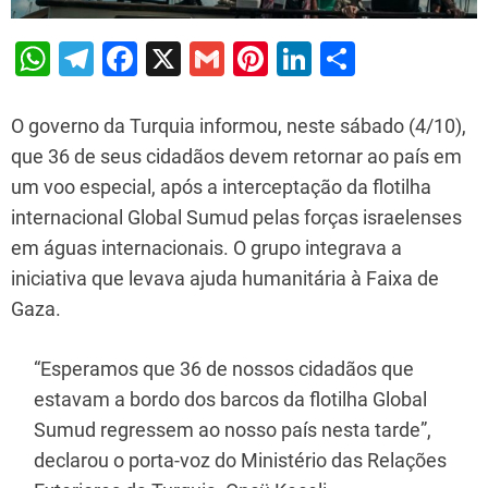
W
T
F
X
G
Pi
Li
S
h
el
a
m
nt
n
h
at
e
c
ai
er
k
ar
O governo da Turquia informou, neste sábado (4/10),
s
gr
e
l
e
e
e
que 36 de seus cidadãos devem retornar ao país em
um voo especial, após a interceptação da flotilha
A
a
b
st
dI
internacional Global Sumud pelas forças israelenses
p
m
o
n
em águas internacionais. O grupo integrava a
p
o
iniciativa que levava ajuda humanitária à Faixa de
k
Gaza.
“Esperamos que 36 de nossos cidadãos que
estavam a bordo dos barcos da flotilha Global
Sumud regressem ao nosso país nesta tarde”,
declarou o porta-voz do Ministério das Relações