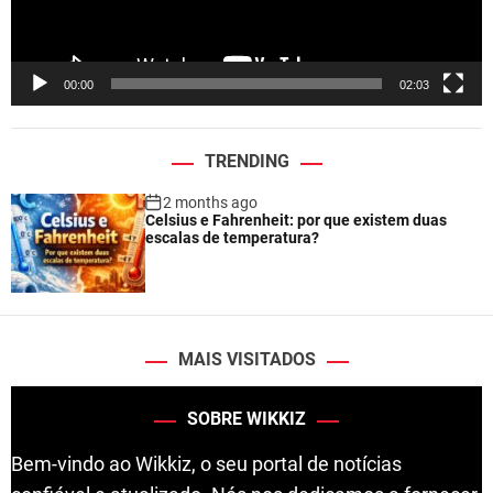
a
y
e
00:00
02:03
r
TRENDING
2 months ago
Celsius e Fahrenheit: por que existem duas
escalas de temperatura?
MAIS VISITADOS
SOBRE WIKKIZ
Bem-vindo ao Wikkiz, o seu portal de notícias