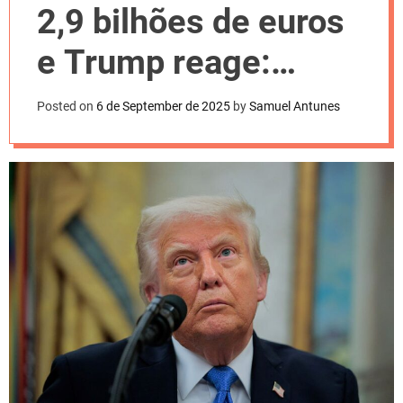
l
2,9 bilhões de euros
o
r
m
e Trump reage:
o
d
“Muito injusto”
e
Posted on
6 de September de 2025
by
Samuel Antunes