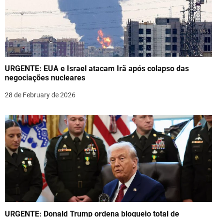
i
g
a
t
URGENTE: EUA e Israel atacam Irã após colapso das
i
negociações nucleares
o
28 de February de 2026
n
URGENTE: Donald Trump ordena bloqueio total de