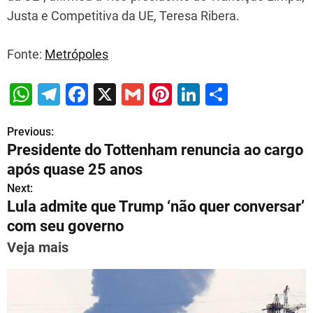
Justa e Competitiva da UE, Teresa Ribera.
Fonte:
Metrópoles
W
T
F
X
G
Pi
Li
S
h
el
a
m
nt
n
h
Previous:
P
at
e
c
ai
er
k
ar
Presidente do Tottenham renuncia ao cargo
s
gr
e
l
e
e
e
o
após quase 25 anos
A
a
b
st
dI
s
Next:
p
m
o
n
Lula admite que Trump ‘não quer conversar’
t
p
o
com seu governo
n
k
Veja mais
a
v