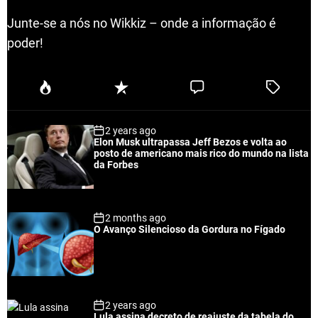
Junte-se a nós no Wikkiz – onde a informação é
poder!
P
R
C
T
o
e
o
a
p
c
m
g
2 years ago
u
e
m
g
Elon Musk ultrapassa Jeff Bezos e volta ao
l
n
e
e
posto de americano mais rico do mundo na lista
a
t
n
d
da Forbes
r
t
2 months ago
O Avanço Silencioso da Gordura no Fígado
2 years ago
Lula assina decreto de reajuste da tabela do