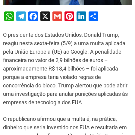
W
T
F
X
G
Pi
Li
S
h
el
a
m
nt
n
h
at
e
c
ai
er
k
ar
O presidente dos Estados Unidos, Donald Trump,
s
gr
e
l
e
e
e
reagiu nesta sexta-feira (5/9) a uma multa aplicada
pela União Europeia (UE) ao Google. A penalidade
A
a
b
st
dI
financeira no valor de 2,9 bilhões de euros –
p
m
o
n
aproximadamente R$ 18,4 bilhões – foi aplicada
p
o
porque a empresa teria violado regras de
k
concorrência do bloco. Trump alertou que pode abrir
uma investigação para anular punições aplicadas às
empresas de tecnologia dos EUA.
O republicano afirmou que a multa é, na prática,
dinheiro que seria investido nos EUA e resultaria em