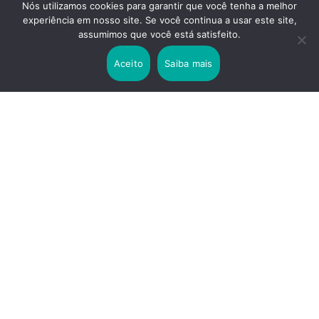
Nós utilizamos cookies para garantir que você tenha a melhor
experiência em nosso site. Se você continua a usar este site,
2 years ago
assumimos que você está satisfeito.
Lei Rouanet e Petrobras financiam evento em
que Lula pediu votos para Boulos
Aceito
Saiba mais
2 years ago
Os 20 Benefícios do Chá Verde
LINKS IMPORTANTES
Política de Privacidade
Contato
Sobre nós