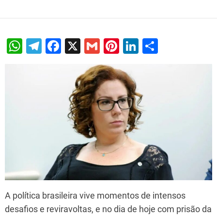
W
T
F
X
G
Pi
Li
S
h
el
a
m
nt
n
h
at
e
c
ai
er
k
ar
s
gr
e
l
e
e
e
A
a
b
st
dI
p
m
o
n
p
o
k
A política brasileira vive momentos de intensos
desafios e reviravoltas, e no dia de hoje com prisão da