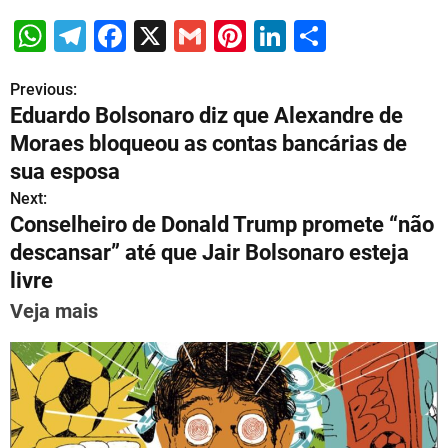
W
T
F
X
G
Pi
Li
S
h
el
a
m
nt
n
h
Previous:
P
at
e
c
ai
er
k
ar
Eduardo Bolsonaro diz que Alexandre de
s
gr
e
l
e
e
e
o
Moraes bloqueou as contas bancárias de
A
a
b
st
dI
s
sua esposa
p
m
o
n
Next:
t
p
o
Conselheiro de Donald Trump promete “não
n
descansar” até que Jair Bolsonaro esteja
k
livre
a
Veja mais
v
i
g
a