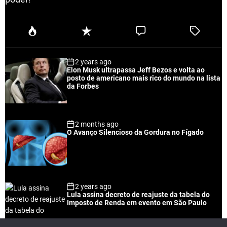
P
R
C
T
o
e
o
a
p
c
m
g
2 years ago
u
e
m
g
Elon Musk ultrapassa Jeff Bezos e volta ao
l
n
e
e
posto de americano mais rico do mundo na lista
a
t
n
d
da Forbes
r
t
2 months ago
O Avanço Silencioso da Gordura no Fígado
2 years ago
Lula assina decreto de reajuste da tabela do
Imposto de Renda em evento em São Paulo