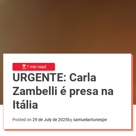
l
o
r
m
o
d
e
7 min read
URGENTE: Carla
Zambelli é presa na
Itália
Posted on
29 de July de 2025
by
samuelantunespe