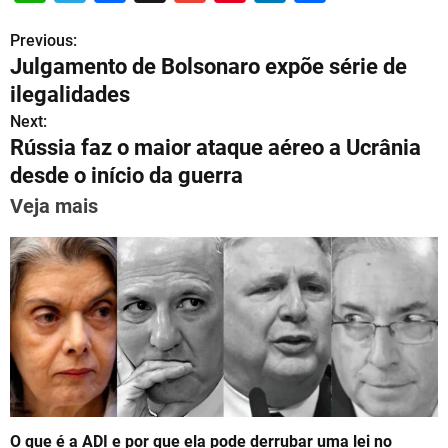
h
el
a
m
nt
n
h
Previous:
P
at
e
c
ai
er
k
ar
Julgamento de Bolsonaro expõe série de
s
gr
e
l
e
e
e
o
ilegalidades
A
a
b
st
dI
s
Next:
p
m
o
n
Rússia faz o maior ataque aéreo a Ucrânia
t
p
o
desde o início da guerra
n
k
Veja mais
a
v
i
g
a
t
O que é a ADI e por que ela pode derrubar uma lei no