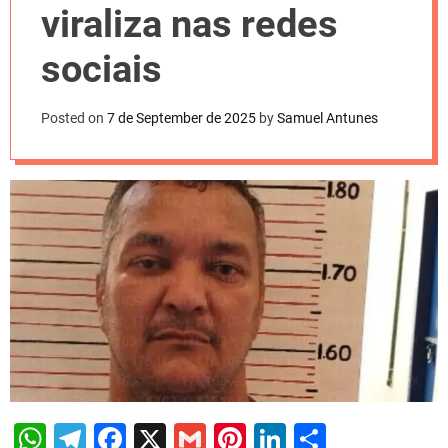
l
viraliza nas redes
o
r
m
sociais
o
d
e
Posted on
7 de September de 2025
by
Samuel Antunes
W
T
F
X
G
Pi
Li
S