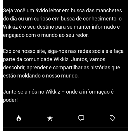
Seja você um ávido leitor em busca das manchetes
do dia ou um curioso em busca de conhecimento, o
Wikkiz é o seu destino para se manter informado e
engajado com o mundo ao seu redor.
Explore nosso site, siga-nos nas redes sociais e faça
parte da comunidade Wikkiz. Juntos, vamos
descobrir, aprender e compartilhar as histórias que
estão moldando o nosso mundo.
Junte-se a nós no Wikkiz – onde a informação é
poder!
P
R
C
T
o
e
o
a
p
c
m
g