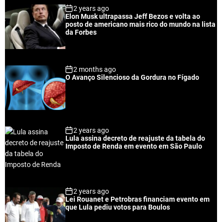
2 years ago
u
e
m
g
Elon Musk ultrapassa Jeff Bezos e volta ao
l
n
e
e
posto de americano mais rico do mundo na lista
a
t
n
d
da Forbes
r
t
2 months ago
O Avanço Silencioso da Gordura no Fígado
2 years ago
Lula assina decreto de reajuste da tabela do
Imposto de Renda em evento em São Paulo
2 years ago
Lei Rouanet e Petrobras financiam evento em
que Lula pediu votos para Boulos