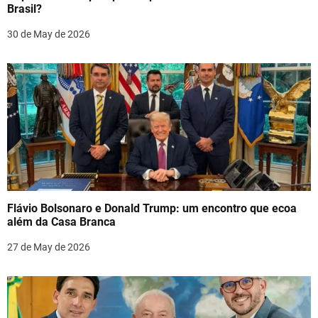
i
Brasil?
o
30 de May de 2026
n
Flávio Bolsonaro e Donald Trump: um encontro que ecoa
além da Casa Branca
27 de May de 2026