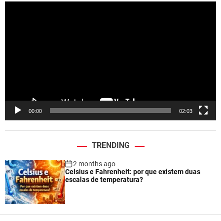
V
i
d
e
o
P
l
a
y
e
00:00
02:03
r
TRENDING
2 months ago
Celsius e Fahrenheit: por que existem duas
escalas de temperatura?