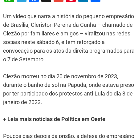
h
el
a
m
nt
n
h
at
e
c
ai
er
k
ar
Um vídeo que narra a história do pequeno empresário
s
gr
e
l
e
e
e
de Brasília, Cleriston Pereira da Cunha – chamado de
Clezão por familiares e amigos – viralizou nas redes
A
a
b
st
dI
sociais neste sábado 6, e tem reforçado a
p
m
o
n
convocação para os atos da direita programados para
p
o
o 7 de Setembro.
k
Clezão morreu no dia 20 de novembro de 2023,
durante o banho de sol na Papuda, onde estava preso
por ter participado dos protestos anti-Lula do dia 8 de
janeiro de 2023.
+ Leia mais notícias de Política em Oeste
Poucos dias depois da prisão, a defesa do empresário