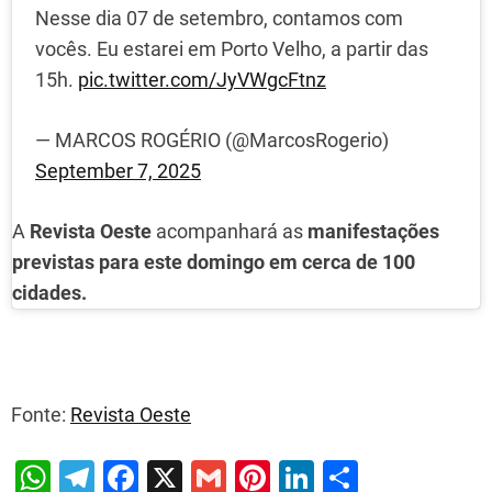
Nesse dia 07 de setembro, contamos com
vocês. Eu estarei em Porto Velho, a partir das
15h.
pic.twitter.com/JyVWgcFtnz
— MARCOS ROGÉRIO (@MarcosRogerio)
September 7, 2025
A
Revista Oeste
acompanhará as
manifestações
previstas para este domingo em cerca de 100
cidades.
Fonte:
Revista Oeste
W
T
F
X
G
Pi
Li
S