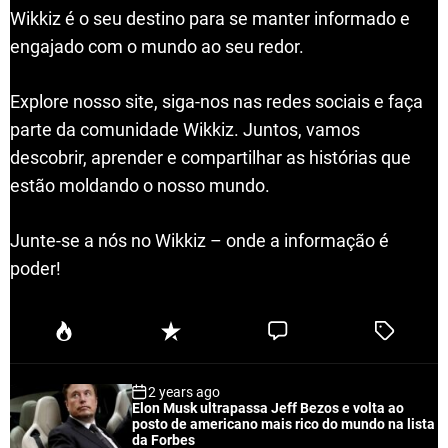
Wikkiz é o seu destino para se manter informado e
engajado com o mundo ao seu redor.
Explore nosso site, siga-nos nas redes sociais e faça
parte da comunidade Wikkiz. Juntos, vamos
descobrir, aprender e compartilhar as histórias que
estão moldando o nosso mundo.
Junte-se a nós no Wikkiz – onde a informação é
poder!
P
R
C
T
o
e
o
a
p
c
m
g
2 years ago
u
e
m
g
Elon Musk ultrapassa Jeff Bezos e volta ao
l
n
e
e
posto de americano mais rico do mundo na lista
a
t
n
d
da Forbes