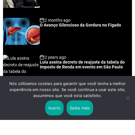
r
t
2 months ago
O Avanço Silencioso da Gordura no Fígado
2 years ago
Lula assina decreto de reajuste da tabela do
Imposto de Renda em evento em São Paulo
Nós utilizamos cookies para garantir que você tenha a melhor
experiência em nosso site. Se você continua a usar este site,
2 years ago
assumimos que você está satisfeito.
Lei Rouanet e Petrobras financiam evento em
que Lula pediu votos para Boulos
Aceito
Saiba mais
2 years ago