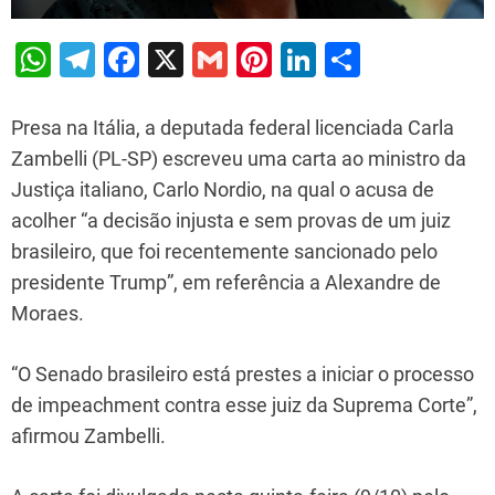
W
T
F
X
G
Pi
Li
S
h
el
a
m
nt
n
h
at
e
c
ai
er
k
ar
Presa na Itália, a deputada federal licenciada Carla
s
gr
e
l
e
e
e
Zambelli (PL-SP) escreveu uma carta ao ministro da
Justiça italiano, Carlo Nordio, na qual o acusa de
A
a
b
st
dI
acolher “a decisão injusta e sem provas de um juiz
p
m
o
n
brasileiro, que foi recentemente sancionado pelo
p
o
presidente Trump”, em referência a Alexandre de
k
Moraes.
“O Senado brasileiro está prestes a iniciar o processo
de impeachment contra esse juiz da Suprema Corte”,
afirmou Zambelli.