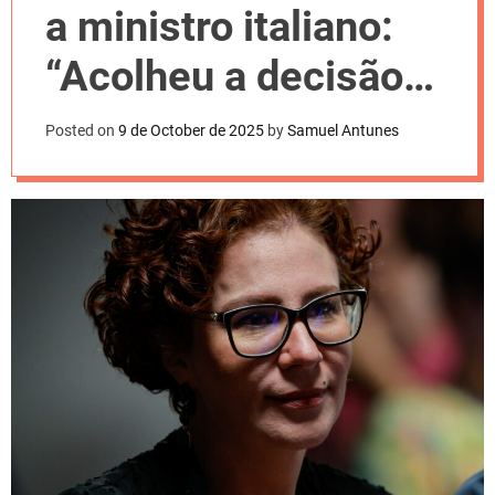
l
a ministro italiano:
o
r
m
“Acolheu a decisão
o
d
injusta”
e
Posted on
9 de October de 2025
by
Samuel Antunes