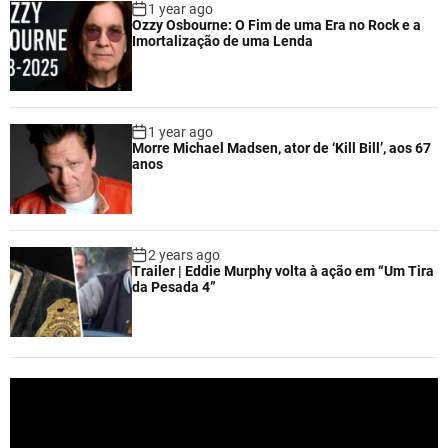
1 year ago
Ozzy Osbourne: O Fim de uma Era no Rock e a
Imortalização de uma Lenda
1 year ago
Morre Michael Madsen, ator de ‘Kill Bill’, aos 67
anos
2 years ago
Trailer | Eddie Murphy volta à ação em “Um Tira
da Pesada 4”
V
i
d