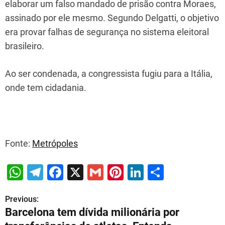
elaborar um falso mandado de prisão contra Moraes,
assinado por ele mesmo. Segundo Delgatti, o objetivo
era provar falhas de segurança no sistema eleitoral
brasileiro.
Ao ser condenada, a congressista fugiu para a Itália,
onde tem cidadania.
Fonte:
Metrópoles
W
T
F
X
G
Pi
Li
S
h
el
a
m
nt
n
h
Previous:
P
at
e
c
ai
er
k
ar
Barcelona tem dívida milionária por
s
gr
e
l
e
e
e
o