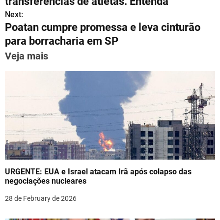
transferências de atletas. Entenda
A
a
b
st
dI
s
Next:
p
m
o
n
Poatan cumpre promessa e leva cinturão
t
p
o
para borracharia em SP
n
k
Veja mais
a
v
i
g
a
t
URGENTE: EUA e Israel atacam Irã após colapso das
i
negociações nucleares
o
28 de February de 2026
n