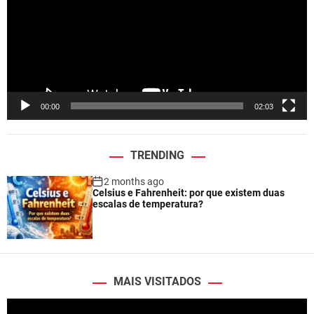
e
o
P
l
a
y
e
00:00
02:03
r
TRENDING
2 months ago
Celsius e Fahrenheit: por que existem duas
escalas de temperatura?
MAIS VISITADOS