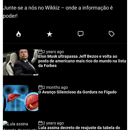
Junte-se a nós no Wikkiz – onde a informação é
poder!
P
R
C
T
o
e
o
a
p
c
m
g
2 years ago
u
e
m
g
Elon Musk ultrapassa Jeff Bezos e volta ao
l
n
e
e
posto de americano mais rico do mundo na lista
a
t
n
d
da Forbes
r
t
2 months ago
O Avanço Silencioso da Gordura no Fígado
2 years ago
Lula assina decreto de reajuste da tabela do