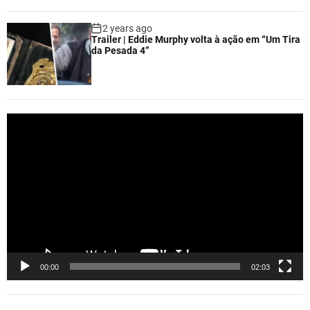
2 years ago
Trailer | Eddie Murphy volta à ação em “Um Tira
da Pesada 4”
V
i
d
e
o
P
l
a
y
e
00:00
02:03
r