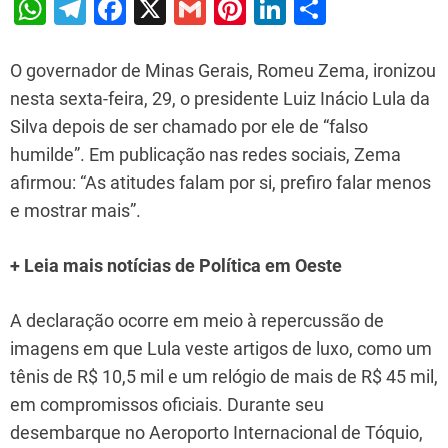
W
T
F
X
G
Pi
Li
S
h
el
a
m
nt
n
h
at
e
c
ai
er
k
ar
O governador de Minas Gerais, Romeu Zema, ironizou
s
gr
e
l
e
e
e
nesta sexta-feira, 29, o presidente Luiz Inácio Lula da
Silva depois de ser chamado por ele de “falso
A
a
b
st
dI
humilde”. Em publicação nas redes sociais, Zema
p
m
o
n
afirmou: “As atitudes falam por si, prefiro falar menos
p
o
e mostrar mais”.
k
+ Leia mais notícias de Política em Oeste
A declaração ocorre em meio à repercussão de
imagens em que Lula veste artigos de luxo, como um
tênis de R$ 10,5 mil e um relógio de mais de R$ 45 mil,
em compromissos oficiais. Durante seu
desembarque no Aeroporto Internacional de Tóquio,