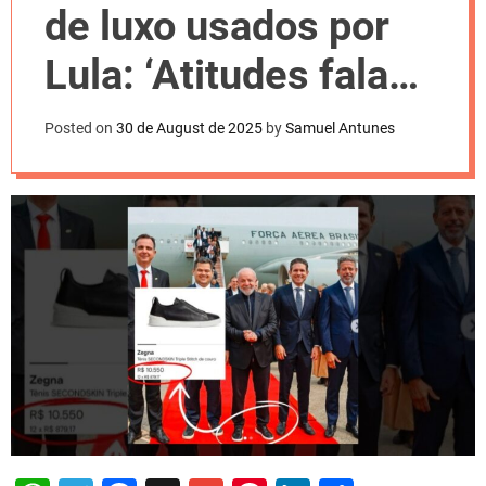
l
de luxo usados por
o
r
m
Lula: ‘Atitudes falam
o
d
por si’
e
Posted on
30 de August de 2025
by
Samuel Antunes