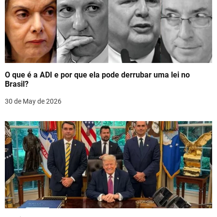
i
g
a
t
O que é a ADI e por que ela pode derrubar uma lei no
i
Brasil?
o
30 de May de 2026
n