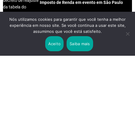
Imposto de Renda em evento em São Paulo
Nós utilizamos cookies para garantir que você tenha a melhor
experiência em nosso site. Se você continua a usar este site,
2 years ago
assumimos que você está satisfeito.
Lei Rouanet e Petrobras financiam evento em
que Lula pediu votos para Boulos
Aceito
Saiba mais
2 years ago
Os 20 Benefícios do Chá Verde
LINKS IMPORTANTES
Política de Privacidade
Contato