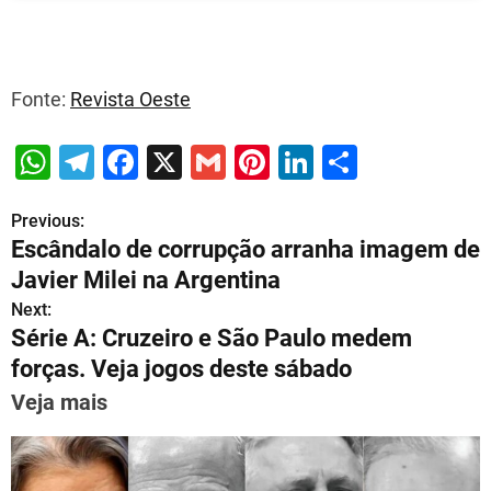
Fonte:
Revista Oeste
W
T
F
X
G
Pi
Li
S
h
el
a
m
nt
n
h
Previous:
P
at
e
c
ai
er
k
ar
Escândalo de corrupção arranha imagem de
s
gr
e
l
e
e
e
o
Javier Milei na Argentina
A
a
b
st
dI
s
Next:
p
m
o
n
Série A: Cruzeiro e São Paulo medem
t
p
o
forças. Veja jogos deste sábado
n
k
Veja mais
a
v